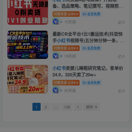
备、选品策略、笔记撰写、视频剪
辑、数据分析、账号打造、资料文档
付费资源
9.9
会员免费
云币
(更新26年7月24日)
15天前
0
最新CR全平台1比1搬运技术(抖音快
手
小红书
视频号)五分钟分钟一条，操
作简单，轻松上热门(教程+软件+参
付费资源
9.9
会员免费
云币
数)
19天前
0
小红书
卖婴儿睡眠研究笔记，客单价
24.9，320天卖了20w+
付费资源
9.9
会员免费
云币
20天前
0
1
2
…
138
跳转