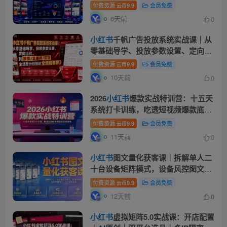
稳定跑通流量与广告变现
付费资源
9.9
会员免费
云币
6天前
0
小红书
千帆广告投放系统实战课｜从
零基础导学、投放参数设置、定向出
价，到搜索/直播间/客资全场景计划
付费资源
9.9
会员免费
云币
搭建全流程
10天前
0
2026
小红书
爆款实战特训营：十五天
系统打卡训练，吃透短视频爆款底层
变现逻辑
付费资源
9.9
会员免费
云币
11天前
0
小红书
图文量化获客课｜拆解单人二
十台设备矩阵模式，设备风控图文创
作合规引流一站式落地实操
付费资源
9.9
会员免费
云币
12天前
0
小红书
虚拟矩阵5.0实战课：开店配置