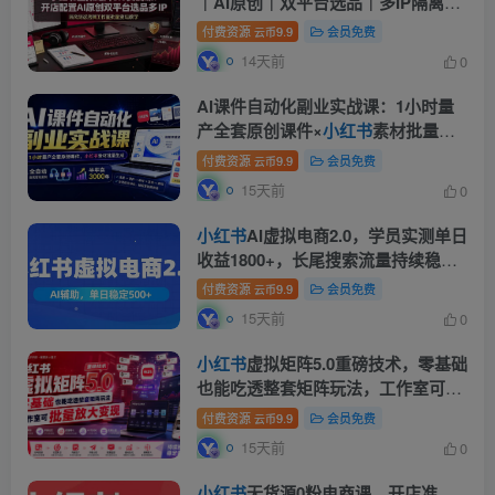
｜AI原创｜双平台选品｜多IP隔离｜
测怼店铺工作室批量变现实操教学
付费资源
9.9
会员免费
云币
14天前
0
AI课件自动化副业实战课：1小时量
产全套原创课件×
小红书
素材批量生
成×全自动变现管线×半年卖3000单
付费资源
9.9
会员免费
云币
15天前
0
小红书
AI虚拟电商2.0，学员实测单日
收益1800+，长尾搜索流量持续稳定
出单
付费资源
9.9
会员免费
云币
15天前
0
小红书
虚拟矩阵5.0重磅技术，零基础
也能吃透整套矩阵玩法，工作室可批
量放大变现
付费资源
9.9
会员免费
云币
15天前
0
小红书
无货源0粉电商课，开店准