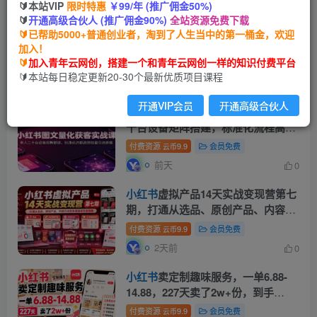
🔰本站VIP
限时特惠
￥99/年 (推广佣金50%)
🔰
开通高级合伙人 (推广佣金90%)
全站资源免费下载
小红书
卖艺术疗愈活动方案，323天
🔰已帮助5000+普通创业者，淘到了人生当中的第一桶金，欢迎
到手12w+，有需求就有市场
加入！
🔰
加入青年云网创，搭建一个和青年云网创一样的知识付费平台
付费资源
9.9
会员免费
云币
🔰本站每日稳定更新20-30个最新优质项目课程
15小时前
0
开通VIP会员
开通高级合伙人
小红书
图文量化获客实战课：单人二
十台设备矩阵搭建，标准化流程高效
批量引流获客
付费资源
9.9
会员免费
云币
前天
0
小红书
虚拟产品14天实战变现营第七
期，打通从选品、原创产品、内容引
流到多渠道成交全链路
付费资源
9.9
会员免费
云币
2天前
0
小红书
卖定制趣味服务，一单6.88-
14.88，227天卖了2w+份，到手
13w+
付费资源
9.9
会员免费
云币