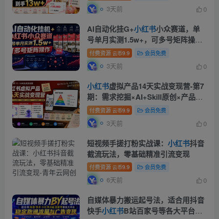
3天前
0
AI自动化挂G+
小红书
小众赛道，单
号单月实测1.5w+，可多号矩阵操作
【揭秘】
付费资源
9.9
会员免费
云币
3天前
0
小红书
虚拟产品14天实战变现营-第7
期：需求挖掘×AI+Skill原创×产品矩
阵×内容笔记×一人公司进阶×全链路
付费资源
9.9
会员免费
云币
3天前
0
短视频手搓打粉实战课：
小红书
抖音
截流玩法，零基础精准引流变现
付费资源
9.9
会员免费
云币
6天前
0
自媒体暴力搬运起号法，适合用抖音
快手
小红书
B站百家号等各大平台，