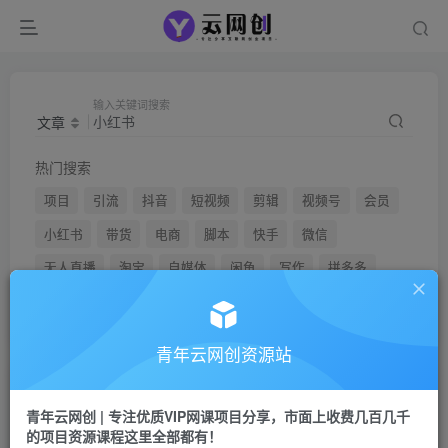
输入关键词搜索
文章
热门搜索
项目
引流
抖音
短视频
剪辑
视频号
会员
小红书
带货
电商
脚本
快手
微信
无人直播
淘宝
自媒体
闲鱼
写作
拼多多
头条
青年云网创资源站
文章
用户
青年云网创 | 专注优质VIP网课项目分享，市面上收费几百几千
的项目资源课程这里全部都有！
搜索[
小红书
]，共找到
2471
个文章