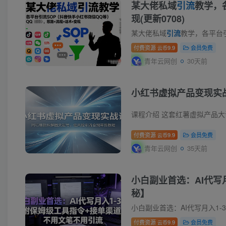
某大佬私域
引流
教学，
现(更新0708)
某大佬私域
引流
教学，各平台引流SOP（抖音
付费资源
9.9
会员免费
云币
青年云网创
30天前
小红书虚拟产品变现实
付费资源
9.9
会员免费
云币
青年云网创
35天前
小白副业首选：AI代写
秘】
小白副业首选：AI代写月入1
付费资源
9.9
会员免费
云币