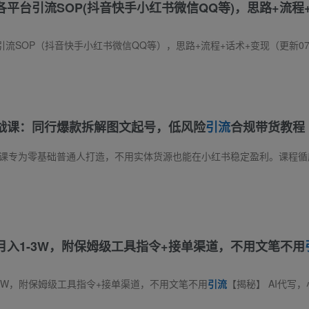
各平台引流SOP(抖音快手小红书微信QQ等)，思路+流程
快手小红书微信QQ等），思路+流程+话术+变现（更新0708） 课程内容：一、抖音私域引流方法1、抖音截流，适合新手的引流技巧!2、十分钟学会截
战课：同行爆款拆解图文起号，低风险
引流
合规带货教程
月入1-3W，附保姆级工具指令+接单渠道，不用文笔不用
-3W，附保姆级工具指令+接单渠道，不用文笔不用
引流
【揭秘】 AI代写，小白照做就能賺。不用文笔不用引流，工具指令全给你铺好。写文章、