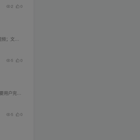
2
0
自媒体的，平时都...
5
0
内容大纲： 本课程教您通过社交媒体获取销售线索，实现日入稳定的收入，助您告别传统工作模式。只要用户完成简单的注册或表单填写，您即可获得报酬。 课程将带您精准定位已有资金流动的优质细分...
5
0