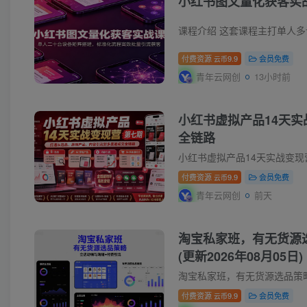
小红书图文量化获客实
课程介绍 这套课程主打单人
付费资源
9.9
会员免费
云币
青年云网创
13小时前
小红书虚拟产品14天
全链路
小红书虚拟产品14天实战变
付费资源
9.9
会员免费
云币
青年云网创
前天
淘宝私家班，有无货源
(更新2026年08月05日)
淘宝私家班，有无货源选品策
付费资源
9.9
会员免费
云币