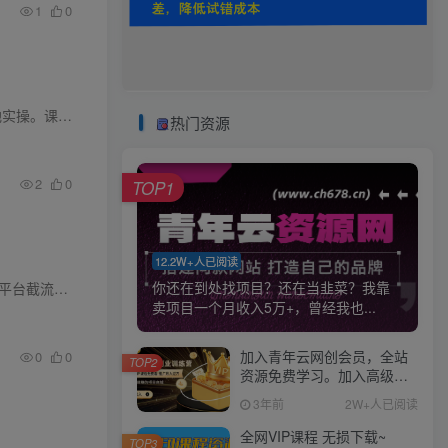
1
0
课程介绍 本次 AI 搜索精准获客实战营 2.0 聚焦当下 GEO 流量红利，摒弃虚浮理论，全部内容偏向落地实操。课程先讲解 GEO 获客底层逻辑与窗口期优势，带领学员搭建专属品牌资料库，借助 AI 分析...
热门资源
2
0
TOP1
12.2W+人已阅读
你还在到处找项目？还在当韭菜？我靠
课程介绍 很多创业者、运营者苦于不会做内容、不会发作品，导致无流量、无客源、转化极低。本套多平台截流获客课程主打零作品
引流
，仅靠下钩子即可精准获客，全程实操无
卖项目一个月收入5万+，曾经我也...
加入青年云网创会员，全站
0
0
TOP2
资源免费学习。加入高级合
伙人，推广日入1000+
3年前
2W+人已阅读
全网VIP课程 无损下载~
TOP3