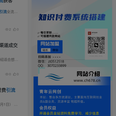
流
获客
引流
全流程讲解落地方法。课程详细讲解单人 20 台设备矩阵搭建方案，普及一机一号一网络、手机 ...
2
0
渠道成交
体系以AI为核心生产力，...
0
0
付费
引流
操26年最值得学习的，实操拉满每节课都...