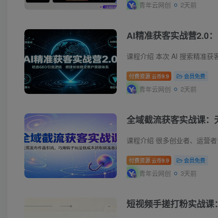
青年云网创
2天前
AI精准获客实战营2.0
付费资源
9.9
会员免费
云币
青年云网创
2天前
全域截流获客实战课：
付费资源
9.9
会员免费
云币
青年云网创
3天前
短视频手搓打粉实战课