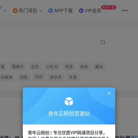
W
免费下载
热门项目
APP下载
VIP会员
剪辑
视频号
会员
小红书
带货
电商
脚本
自媒体
闲鱼
写作
拼多多
头条
青年云网创资源站
青年云网创 | 专注优质VIP网课项目分享，