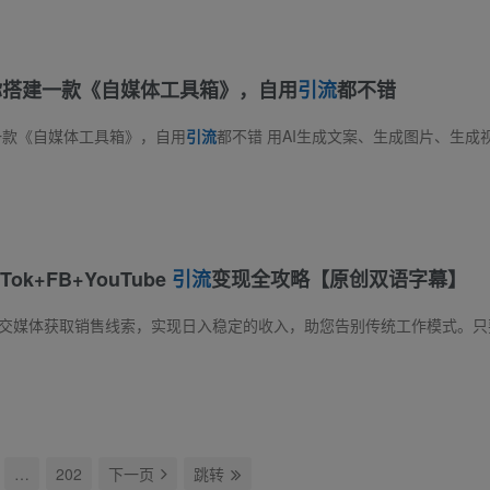
你搭建一款《自媒体工具箱》，自用
引流
都不错
一款《自媒体工具箱》，自用
引流
都不错 用AI生成文案、生成图片、生成视频；文字转语音、音色克隆、声音定制；短视频去水印、文案提取……我相信，做
k+FB+YouTube
引流
变现全攻略【原创双语字幕】
…
202
下一页
跳转