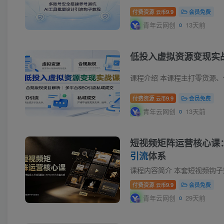
付费资源
9.9
会员免费
云币
青年云网创
13天前
低投入虚拟资源变现实
付费资源
9.9
会员免费
云币
青年云网创
13天前
短视频矩阵运营核心课：
引流
体系
付费资源
9.9
会员免费
云币
青年云网创
29天前