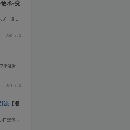
+话术+变
流,日进几...
6
0
课程介绍 这套红薯虚拟产品大课专为零基础普通人打造，不用实体货源也能在小红书稳定盈利。课程循序渐进拆解虚拟资料完整运营逻辑，分享对标同行爆款的高效复刻思路，手把手教学新手第一篇
4
0
引流
【揭
演讲稿、PPT，AI全自动出稿。...