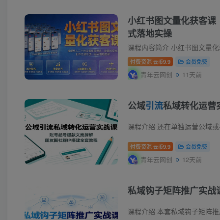
小红书图文量化获客课
式落地实操
付费资源
9.9
会员免费
云币
青年云网创
11天前
公域
引流
私域转化运营
付费资源
9.9
会员免费
云币
青年云网创
12天前
私域钩子矩阵推广实战
课程介绍 本套私域钩子矩阵