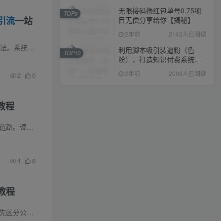
无限接码撸红包单号0.75项
TOP9
引流
一站
目无偿分享给你【揭秘】
2年前
2142人已阅读
课程内容简介 小红书图文量化获客课程为两小时完整干货，核心讲解单人20台设备矩阵运营全套落地方法。系统拆解一机一号一网络规范、手机5清、设备选型上号、账号网络隔离等风控操作，分享四种协...
利用脚本吸引装逼粉（色
TOP10
粉），打造知识付费系统，
附388元美女写真项目
2年前
2099人已阅读
2
0
教程
课程介绍 还在单独运营公域或者私域，流量无法高效转化？这套公私域联动运营课程打通完整流量变现链路。课程先建立私域底层认知，讲解朋友圈 IP 塑造、社群维护与门店活动策划，分享运营复盘方...
4
0
教程
免辅助注册方法，...