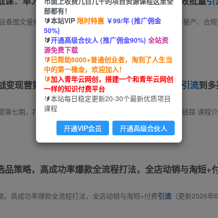
战课：单人二十台设备矩阵搭建，标准化流程高效批量
引
市面上收费几百几千的项目资源课程这里全
部都有！
🔰本站VIP
限时特惠
￥99/年 (推广佣金
多设备图文量化获客模式，围绕账号矩阵搭建、风控养号、内容量产、合规
50%)
🔰
开通高级合伙人 (推广佣金90%)
全站资
源免费下载
🔰已帮助5000+普通创业者，淘到了人生当
中的第一桶金，欢迎加入！
🔰
加入青年云网创，搭建一个和青年云网创
实战变现营第七期，打通从选品、原创产品、内容
引流
到多
一样的知识付费平台
🔰本站每日稳定更新20-30个最新优质项目
课程
现营第七期，打通从选品、原创产品、内容
引流
到多渠道成交全链路 课程介绍适合想依托小红书做轻资产虚拟产品、搭建个人变现赛道的普通人。整套
开通VIP会员
开通高级合伙人
选品策略，高成功率爆款全流程打法，全店动销与淘短+
略，高成功率爆款全流程打法，全店动销与淘短+付费
引流
（更新2026年6月1日） 课程介绍：6月日重磅更新！：无界推广系统策略实