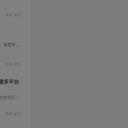
2
0
课程介绍 本课程主打零货源、低门槛虚拟资源长期变现项目，开篇梳理项目优势、版权风险与细分类目，搭建专属资源售卖平台。课程完整教授全网需求关键词挖掘、热度分析，打造
6
0
搭建多平台
课程内容简介 本套短视频钩子矩阵与搜索排名全课，讲解多平台矩阵账号注册养号、流量渠道拆分、账号定位打标签；系统教学关键词挖掘、选题筛选、AI批量生成改写文案、多类型视频剪辑制作，拆解...
2
0