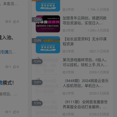
课程介绍 很多短视频创作者苦于流量低迷、涨粉缓慢、无法变现，不懂低成本精准截流打粉的核心玩法。本套流打粉手搓打法课程，覆盖小红书、抖音两大主流平台，系统化拆解手搓打粉、流量截流、爆...
2年前
1.7W+人已阅读
加盟青年云网创，搭建同款
TOP4
0
0
项目资源站，实现日入
2000+
3年前
1.3W+人已阅读
量入池、
【站长运营资料】无水印课
TOP5
程资源
3年前
2821人已阅读
域
引流
沉淀私域全流程教学 课程介绍多数从业者运营视频号只做单个账号，流量体量小、客源增长缓慢...
某讯游戏搬砖项目，0投入，
TOP6
可以挂机，轻松上手,月入
1
0
3000+上不封顶
2年前
2269人已阅读
（9448期）2024网易云音乐
流
模式！
TOP7
人挂机项目，单机日入
150+，无脑月入5000+
2年前
2239人已阅读
太慢、单人产出低、不会放大规...
（9111期）全网首发魔兽世
TOP8
界美服全自动打金搬砖，日
入1000+，简单好操作，保
1
0
2年前
2155人已阅读
姆级教学