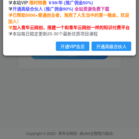
🔰本站VIP
限时特惠
￥99/年 (推广佣金50%)
🔰
开通高级合伙人 (推广佣金90%)
全站资源免费下载
用户名或邮箱
🔰已帮助5000+普通创业者，淘到了人生当中的第一桶金，欢迎
加入！
登录密码
🔰
加入青年云网创，搭建一个和青年云网创一样的知识付费平台
🔰本站每日稳定更新20-30个最新优质项目课程
找回密码
记住登录
开通VIP会员
开通高级合伙人
登录
Copyright © 2023 ·
青年云网创
· 由
zibll主题
强力驱动.