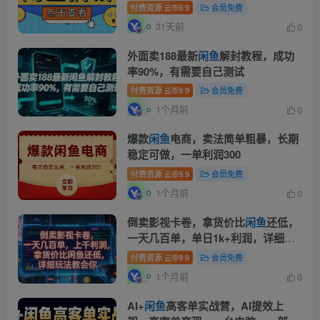
教程
付费资源
9.9
会员免费
云币
31天前
0
外面卖188最新
闲鱼
解封教程，成功
率90%，有需要自己测试
付费资源
9.9
会员免费
云币
1个月前
0
爆款
闲鱼
电商，卖法简单粗暴，长期
稳定可做，一单利润300
付费资源
9.9
会员免费
云币
1个月前
0
倒卖影视卡卷，拿货价比
闲鱼
还低，
一天几百单，单日1k+利润，详细玩
法教会你【揭秘】
付费资源
9.9
会员免费
云币
1个月前
0
AI+
闲鱼
高客单实战营，AI提效上