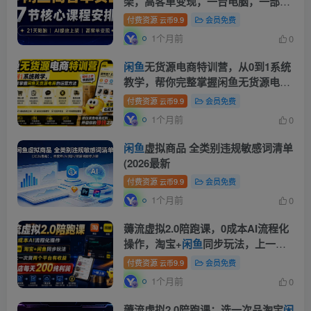
架，高客单变现，一台电脑，一部手
机，零囤货，15天卖了14W+
付费资源
9.9
会员免费
云币
1个月前
0
闲鱼
无货源电商特训营，从0到1系统
教学，帮你完整掌握闲鱼无货源电商
的运营方法
付费资源
9.9
会员免费
云币
1个月前
0
闲鱼
虚拟商品 全类别违规敏感词清单
(2026最新
付费资源
9.9
会员免费
云币
1个月前
0
薅流虚拟2.0陪跑课，0成本AI流程化
操作，淘宝+
闲鱼
同步玩法，上一次
货两个平台有收益，单店每天200纯
付费资源
9.9
会员免费
云币
利润
1个月前
0
薅流虚拟2.0陪跑课：选一次品淘宝
闲