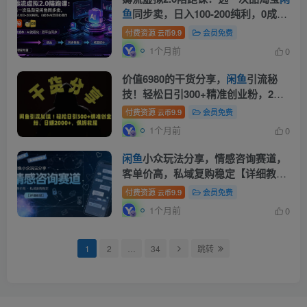
鱼
同步卖，日入100-200纯利，0成本
AI流程化操作
付费资源
9.9
会员免费
云币
1个月前
0
价值6980的干货分享，
闲鱼
引流秘
技！轻松日引300+精准创业粉，2年
翻身实现财务自由
付费资源
9.9
会员免费
云币
1个月前
0
闲鱼
小众玩法分享，情感咨询赛道，
客单价高，私域复购稳定【详细教
程】
付费资源
9.9
会员免费
云币
1个月前
0
1
2
…
34
跳转