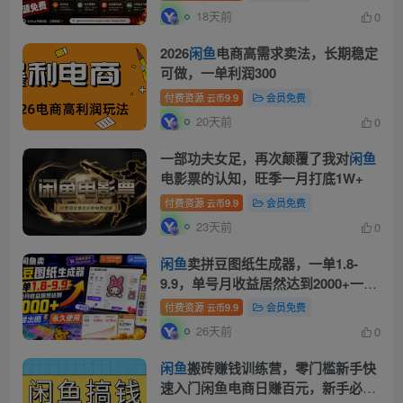
18天前
0
2026
闲鱼
电商高需求卖法，长期稳定
可做，一单利润300
付费资源
9.9
会员免费
云币
20天前
0
一部功夫女足，再次颠覆了我对
闲鱼
电影票的认知，旺季一月打底1W+
付费资源
9.9
会员免费
云币
23天前
0
闲鱼
卖拼豆图纸生成器，一单1.8-
9.9，单号月收益居然达到2000+一键
出图永久使用
付费资源
9.9
会员免费
云币
26天前
0
闲鱼
搬砖赚钱训练营，零门槛新手快
速入门闲鱼电商日赚百元，新手必看