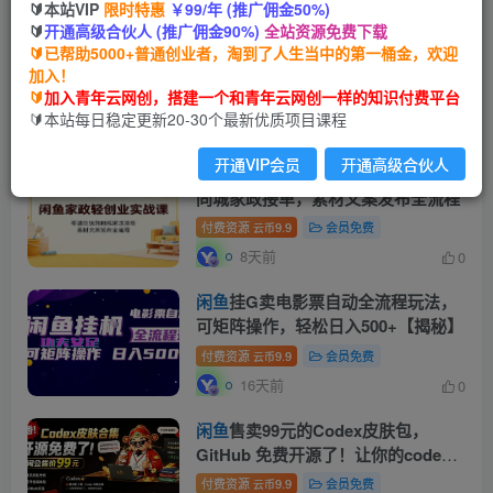
🔰本站VIP
限时特惠
￥99/年 (推广佣金50%)
🔰
开通高级合伙人 (推广佣金90%)
全站资源免费下载
2026最新
闲鱼
运营技巧大全3.0；从
🔰已帮助5000+普通创业者，淘到了人生当中的第一桶金，欢迎
零基础到月入过万，卖货准备、链接
加入！
搭建到选品定价全拆解
🔰
加入青年云网创，搭建一个和青年云网创一样的知识付费平台
付费资源
9.9
会员免费
云币
🔰本站每日稳定更新20-30个最新优质项目课程
2小时前
0
开通VIP会员
开通高级合伙人
闲鱼
家政轻创业实战课：零基础玩转
同城家政接单，素材文案发布全流程
付费资源
9.9
会员免费
云币
8天前
0
闲鱼
挂G卖电影票自动全流程玩法，
可矩阵操作，轻松日入500+【揭秘】
付费资源
9.9
会员免费
云币
16天前
0
闲鱼
售卖99元的Codex皮肤包，
GitHub 免费开源了！让你的codex
变成精美界面 Codex Dream Skin
付费资源
9.9
会员免费
云币