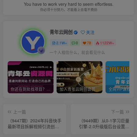
You have to work very hard to seem effortless.
你必须十分努力，才能看上去毫不费劲
青年云网创
关注
2.1W+
0
78
1122W+
一个人相信什么，就会看见什么
你还在到处找项目？还在当韭菜？我靠卖项目一个月收入5万+，曾经我也是个失败者。
加入青年云网创会员，全站资源免费学习。加入高级合伙人，推广日入1000+
上一篇
下一篇
（9447期）2024年抖音快手
（9449期）从0-1学习巨量
最新项目拆解视频引流创业
引擎-2.0升级版后台设置实
粉，一天轻松引流精准创业
操，全面了解巨量引擎