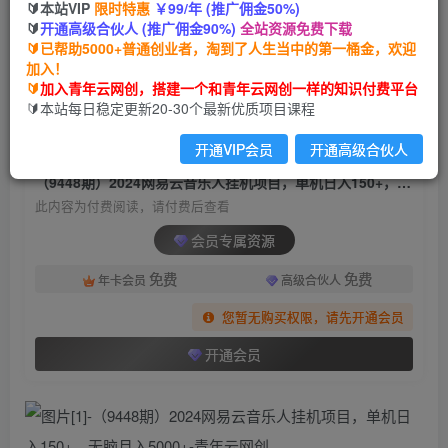
🔰本站VIP
限时特惠
￥99/年 (推广佣金50%)
（9448期）2024网易云音乐人挂机项目，单机日
🔰
开通高级合伙人 (推广佣金90%)
全站资源免费下载
入150+，无脑月入5000+
🔰已帮助5000+普通创业者，淘到了人生当中的第一桶金，欢迎
加入！
青年云网创
关注
私信
🔰
加入青年云网创，搭建一个和青年云网创一样的知识付费平台
2年前更新
🔰本站每日稳定更新20-30个最新优质项目课程
2238
162
开通VIP会员
开通高级合伙人
付费阅读
（9448期）2024网易云音乐人挂机项目，单机日入150+，无脑月入5000+
此内容为付费阅读，请付费后查看
会员专属资源
免费
免费
年卡会员
高级合伙人
您暂无购买权限，请先开通会员
开通会员