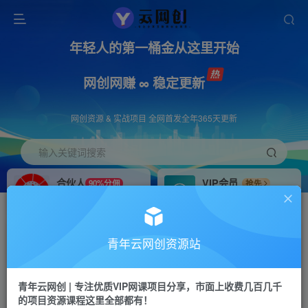
年轻人的第一桶金从这里开始
网创网赚 ∞ 稳定更新
网创资源 & 实战项目 全网首发全年365天更新
输入关键词搜索
合伙人
VIP会员
90%分佣
抢先
合伙人专属推广链接
免费下载全站资源
招募站长
APP下载
推荐
GO
青年云网创资源站
搭建同款网站，自己当老板
浏览器打开下载app
首页
创业课程
会员专属
正文
青年云网创 | 专注优质VIP网课项目分享，市面上收费几百几千
的项目资源课程这里全部都有！