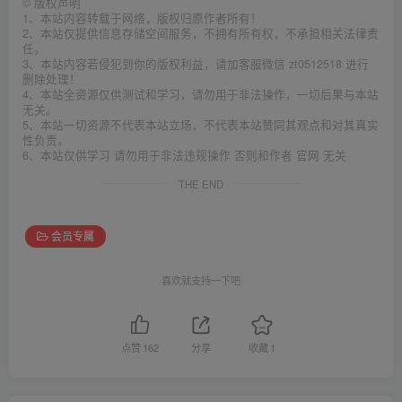
©
版权声明
1、本站内容转载于网络，版权归原作者所有！
2、本站仅提供信息存储空间服务，不拥有所有权，不承担相关法律责
任。
3、本站内容若侵犯到你的版权利益，请加客服微信 zt0512518 进行
删除处理！
4、本站全资源仅供测试和学习，请勿用于非法操作，一切后果与本站
无关。
5、本站一切资源不代表本站立场，不代表本站赞同其观点和对其真实
性负责。
6、本站仅供学习 请勿用于非法违规操作 否则和作者 官网 无关
THE END
会员专属
喜欢就支持一下吧
点赞
162
分享
收藏
1