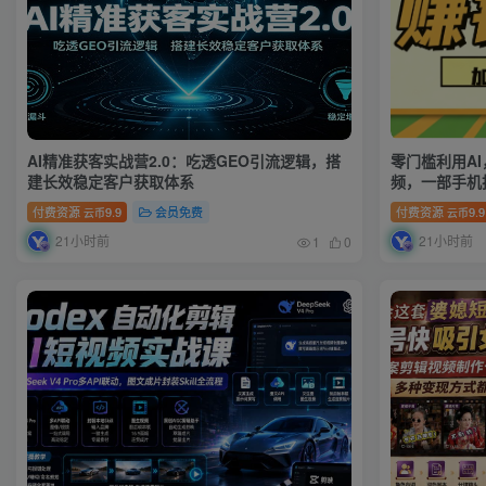
AI精准获客实战营2.0：吃透GEO引流逻辑，搭
零门槛利用A
建长效稳定客户获取体系
频，一部手机
付费资源
9.9
会员免费
付费资源
9.9
云币
云币
21小时前
21小时前
1
0