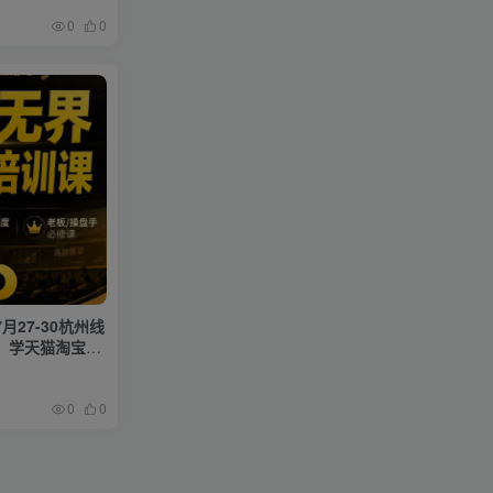
0
0
月27-30杭州线
，学天猫淘宝的
0
0