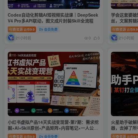
Codex自动化剪辑AI短视频实战课｜DeepSeek
学会这套婆媳
V4 Pro多API联动，图文成片封装Skill全流程
丝，文案剪辑
式都可做
付费资源
9.9
会员免费
付费资源
9.9
云币
云币
21小时前
21小时前
0
0
小红书虚拟产品14天实战变现营-第7期：需求挖
火星助手破解
掘×AI+Skill原创×产品矩阵×内容笔记×一人公司
器，去掉了所
进阶×全链路
付费资源
9.9
会员免费
付费资源
9.9
云币
云币