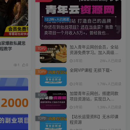
12.2W+人已阅读
你还在到处找项目？还在当韭菜？我靠
卖项目一个月收入5万+，曾经我也...
独家爆款私藏思
加入青年云网创会员，全站
流程教学
TOP2
资源免费学习。加入高级合
伙人，推广日入1000+
3年前
2W+人已阅读
1
0
全网VIP课程 无损下载~
TOP3
2年前
1.7W+人已阅读
加盟青年云网创，搭建同款
TOP4
项目资源站，实现日入
2000+
3年前
1.3W+人已阅读
【站长运营资料】无水印课
TOP5
程资源