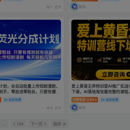
前天
1
0
计划，全自动批量上传短剧漫剧，
爱上黄昏无界特训营AI推广实战7
到手，零投流零粉丝，只要有播放
下课，AI落地淘宝最完整的课程
秘】
老板必看
会员免费
付费资源
9.9
会员免费
云币
前天
2
0
…
1,154
下一页
跳转