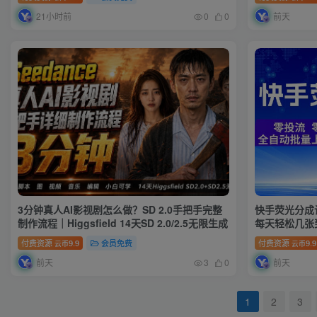
21小时前
前天
0
0
3分钟真人AI影视剧怎么做？SD 2.0手把手完整
快手荧光分成
制作流程｜Higgsfield 14天SD 2.0/2.5无限生成
每天轻松几张
就有收益【揭
付费资源
9.9
会员免费
付费资源
9.9
云币
云币
前天
前天
3
0
1
2
3