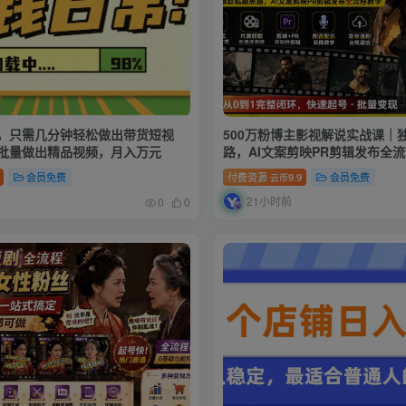
I，只需几分钟轻松做出带货短视
500万粉博主影视解说实战课｜
批量做出精品视频，月入万元
路，AI文案剪映PR剪辑发布全
会员免费
付费资源
9.9
会员免费
云币
21小时前
0
0