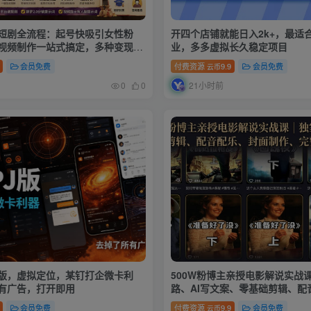
短剧全流程：起号快吸引女性粉
开四个店铺就能日入2k+，最适
视频制作一站式搞定，多种变现方
业，多多虚拟长久稳定项目
会员免费
付费资源
9.9
会员免费
云币
21小时前
0
0
版，虚拟定位，某钉打企微卡利
500W粉博主亲授电影解说实战
有广告，打开即用
路、AI写文案、零基础剪辑、配
作、完整发布流程一站式教学
会员免费
付费资源
9.9
会员免费
云币