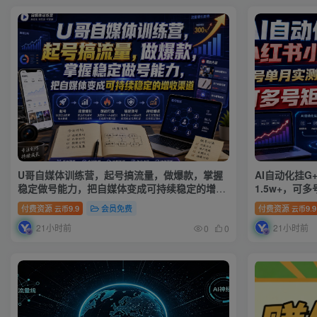
U哥自媒体训练营，起号搞流量，做爆款，掌握
AI自动化挂
稳定做号能力，把自媒体变成可持续稳定的增收
1.5w+，可
渠道
付费资源
9.9
会员免费
付费资源
9.9
云币
云币
21小时前
21小时前
0
0