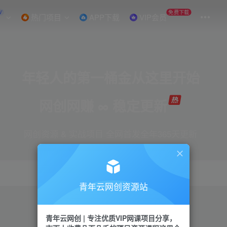
W
免费下载
热门项目
APP下载
VIP会员
年轻人的第一桶金从这里开始
网创网赚 ∞ 稳定更新
网创资源 & 实战项目 全网首发全年365天更新
青年云网创资源站
项目
引流
抖音
短视频
剪辑
会员
青年云网创 | 专注优质VIP网课项目分享，