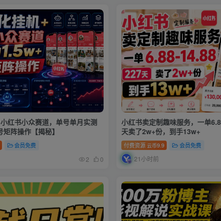
G+小红书小众赛道，单号单月实测
小红书卖定制趣味服务，一单6.88-
多号矩阵操作【揭秘】
天卖了2w+份，到手13w+
会员免费
付费资源
9.9
会员免费
云币
21小时前
2
0