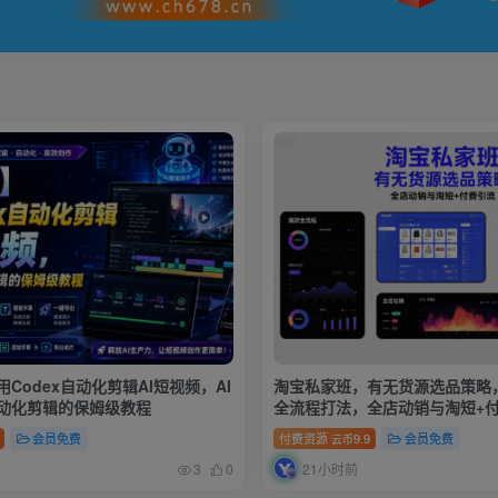
用Codex自动化剪辑AI短视频，AI
淘宝私家班，有无货源选品策略
动化剪辑的保姆级教程
全流程打法，全店动销与淘短+付
2026年08月05日)
会员免费
付费资源
9.9
会员免费
云币
21小时前
3
0