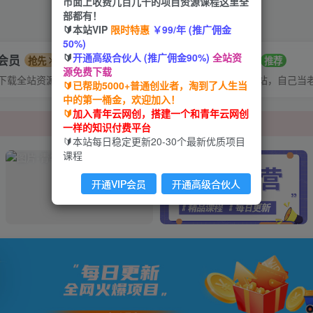
市面上收费几百几千的项目资源课程这里全
部都有！
🔰本站VIP
限时特惠
￥99/年 (推广佣金
50%)
🔰
开通高级合伙人 (推广佣金90%)
全站资
P会员
招募站长
抢先
推荐
源免费下载
低试错成本！
下载全站资源
搭建同款网站，自己当
🔰已帮助5000+普通创业者，淘到了人生当
中的第一桶金，欢迎加入！
🔰
加入青年云网创，搭建一个和青年云网创
低试错成本！
一样的知识付费平台
🔰本站每日稳定更新20-30个最新优质项目
课程
开通VIP会员
开通高级合伙人