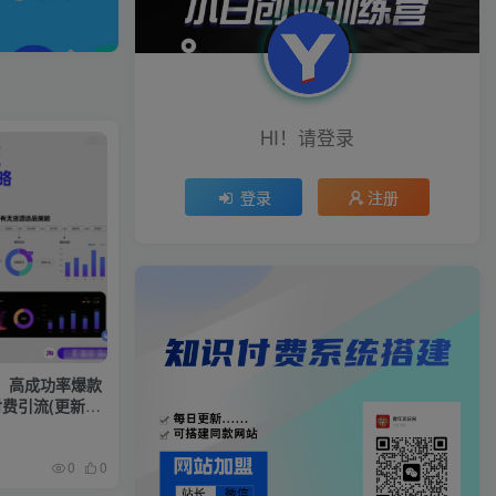
HI！请登录
登录
注册
，高成功率爆款
费引流(更新
0
0