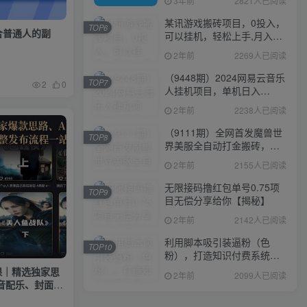
3年前
2821人已阅读
某讯游戏搬砖项目，0投入，
TOP6
合普通人的副
可以挂机，轻松上手,月入
3000+上不封顶
2年前
2269人已阅读
（9448期）2024网易云音乐
TOP7
2
0
人挂机项目，单机日入
150+，无脑月入5000+
2年前
2238人已阅读
（9111期）全网首发魔兽世
TOP8
界美服全自动打金搬砖，日
入1000+，简单好操作，保
2年前
2155人已阅读
姆级教学
无限接码撸红包单号0.75项
TOP9
目无偿分享给你【揭秘】
2年前
2142人已阅读
利用脚本吸引装逼粉（色
TOP10
粉），打造知识付费系统，
附388元美女写真项目
课｜精选独家思
2年前
2099人已阅读
音配乐、封面制