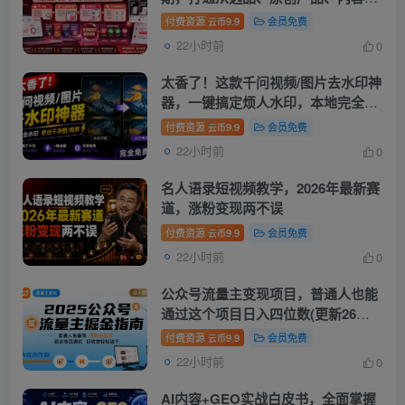
流到多渠道成交全链路
付费资源
9.9
会员免费
云币
22小时前
0
太香了！这款千问视频/图片去水印神
器，一键搞定烦人水印，本地完全免
费，浏览器拓展插件
付费资源
9.9
会员免费
云币
22小时前
0
名人语录短视频教学，2026年最新赛
道，涨粉变现两不误
付费资源
9.9
会员免费
云币
22小时前
0
公众号流量主变现项目，普通人也能
通过这个项目日入四位数(更新26年8
月)
付费资源
9.9
会员免费
云币
22小时前
0
AI内容+GEO实战白皮书，全面掌握