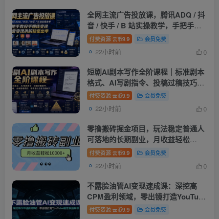
全网主流广告投放课，腾讯ADQ / 抖
音 / 快手 / B 站实操教学，手把手教
投手赚钱变现，全套变现拆解稳定出
付费资源
9.9
会员免费
云币
单
22小时前
0
短剧AI剧本写作全阶课程｜标准剧本
格式、AI写剧指令、投稿过稿技巧、
网文改编、主线剧情把控、审稿避坑
付费资源
9.9
会员免费
云币
全套实操教学
22小时前
0
零撸搬砖掘金项目，玩法稳定普通人
可落地的长期副业，月收益轻松
10000+
付费资源
9.9
会员免费
云币
22小时前
0
不露脸油管AI变现速成课：深挖高
CPM盈利领域，零出镜打造YouTube
稳定收益账号
付费资源
9.9
会员免费
云币