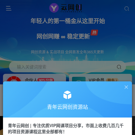
年轻人的第一桶金从这里开始
网创网赚 ∞ 稳定更新
网创资源 & 实战项目 全网首发全年365天更新
输入关键词搜索
合伙人
VIP会员
90%分佣
抢先
合伙人专属推广链接
免费下载全站资源
招募站长
APP下载
推荐
GO
青年云网创资源站
搭建同款网站，自己当老板
浏览器打开下载app
1122W+
101W+
78
青年云网创 | 专注优质VIP网课项目分享，市面上收费几百几千
的项目资源课程这里全部都有！