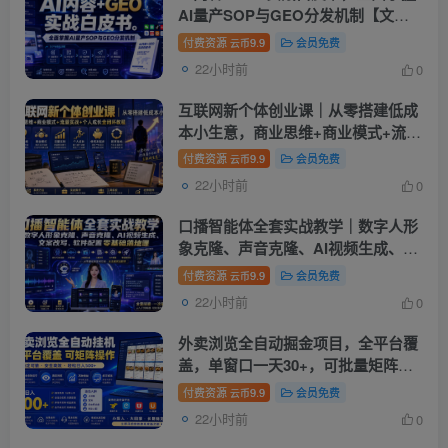
AI量产SOP与GEO分发机制【文
档】
付费资源
9.9
会员免费
云币
22小时前
0
互联网新个体创业课｜从零搭建低成
本小生意，商业思维+商业模式+流量
实战+个人成长全闭环教程
付费资源
9.9
会员免费
云币
22小时前
0
口播智能体全套实战教学｜数字人形
象克隆、声音克隆、AI视频生成、文
案改写、软件配置零基础落地课
付费资源
9.9
会员免费
云币
22小时前
0
外卖浏览全自动掘金项目，全平台覆
盖，单窗口一天30+，可批量矩阵
做，轻松日入500+【揭秘】
付费资源
9.9
会员免费
云币
22小时前
0