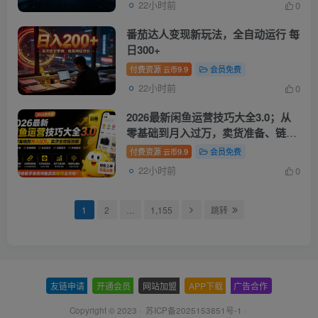
22小时前
0
番茄达人变现新玩法，全自动运行 每
日300+
付费资源
9.9
会员免费
云币
22小时前
0
2026最新闲鱼运营技巧大全3.0；从
零基础到月入过万，卖货准备、链接
搭建到选品定价全拆解
付费资源
9.9
会员免费
云币
22小时前
0
1
2
…
1,155
跳转
友链申请
-
开通会员
-
网站加盟
-
APP下载
-
广告合作
Copyright © 2023 ·
苏ICP备2025153851号-1
·