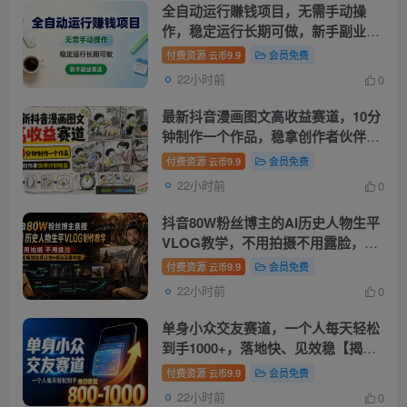
全自动运行賺钱项目，无需手动操
作，稳定运行长期可做，新手副业首
选【揭秘】
付费资源
9.9
会员免费
云币
22小时前
0
最新抖音漫画图文高收益赛道，10分
钟制作一个作品，稳拿创作者伙伴计
划收益
付费资源
9.9
会员免费
云币
22小时前
0
抖音80W粉丝博主的AI历史人物生平
VLOG教学，不用拍摄不用露脸，AI
帮你搞定，轻松解锁伙伴计划+精选
付费资源
9.9
会员免费
云币
收益
22小时前
0
单身小众交友赛道，一个人每天轻松
到手1000+，落地快、见效稳【揭
秘】
付费资源
9.9
会员免费
云币
22小时前
0