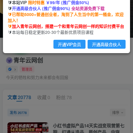
🔰本站VIP
限时特惠
￥99/年 (推广佣金50%)
🔰
开通高级合伙人 (推广佣金90%)
全站资源免费下载
🔰已帮助5000+普通创业者，淘到了人生当中的第一桶金，欢迎
加入！
🔰
加入青年云网创，搭建一个和青年云网创一样的知识付费平台
🔰本站每日稳定更新20-30个最新优质项目课程
开通VIP会员
开通高级合伙人
关注
私信
青年云网创
管理员
今天的牺牲和努力未来都会有回报
文章
20778
收藏
0
粉丝
78
发布
排序
20778
小红书虚拟产品14天实战变现营第七
期，打通从选品、原创产品、内容引