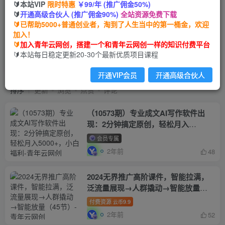
🔰本站VIP
限时特惠
￥99/年 (推广佣金50%)
🔰
开通高级合伙人 (推广佣金90%)
全站资源免费下载
🔰已帮助5000+普通创业者，淘到了人生当中的第一桶金，欢迎
加入！
🔰
加入青年云网创，搭建一个和青年云网创一样的知识付费平台
会员专属
共3581篇
🔰本站每日稳定更新20-30个最新优质项目课程
zcxm
开通VIP会员
开通高级合伙人
排序
更新
浏览
点赞
评论
（10573期）专业成文AI写作软件出
现：2分钟搞定原创，轻松月入
5000+，小白福利
会员专属
2年前
48
2024无界推广高阶课件，智能拉满，
泛流量展现→人群撬动→智能放量
（45节）
付费资源
9.9
云币
2年前
52