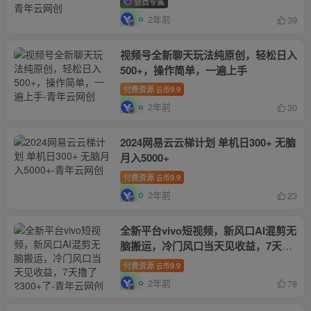
会员专属
2年前
39
视频号全新聊天玩法纯原创，轻松日入
500+，操作简单，一遍上手
付费资源
9.9
云币
2年前
30
2024网易云云梯计划 单机日300+ 无脑
月入5000+
付费资源
9.9
云币
2年前
23
全新平台vivo短视频，新风口AI混剪无
脑搬运，冷门风口当天见收益，7天撸
了2300+了
付费资源
9.9
云币
2年前
78