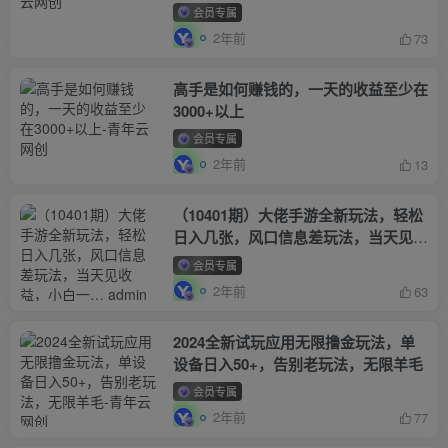
会员专属
2年前
73
高手是如何赚钱的，一天的收益至少在
3000+以上
会员专属
2年前
13
（10401期）大佬手游全新玩法，轻松
日入几张，风口信息差玩法，当天见收
益，小白一… admin的头像-飓风网创
会员专属
资源站 admin
2年前
63
2024全新试玩应用无限撸金玩法，单
设备日入50+，告别老玩法，无限羊毛
会员专属
2年前
77