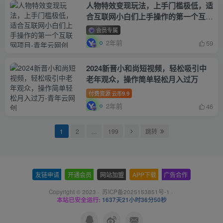
人物特效变现玩法，上手门槛极低，适
合互联网小白们上手操作的第一个互联
网项目
会员专属
2年前
59
2024新晋小和尚短视频，轻松吸引中
老年观众，操作简单轻松月入过万
付费资源
9.9
云币
2年前
46
1
2
…
199
跳转
友链申请
-
开通会员
-
网站加盟
-
APP下载
-
广告合作
Copyright © 2023 ·
苏ICP备2025153851号-1
·
本站已安全运行:
1637天21小时36分50秒