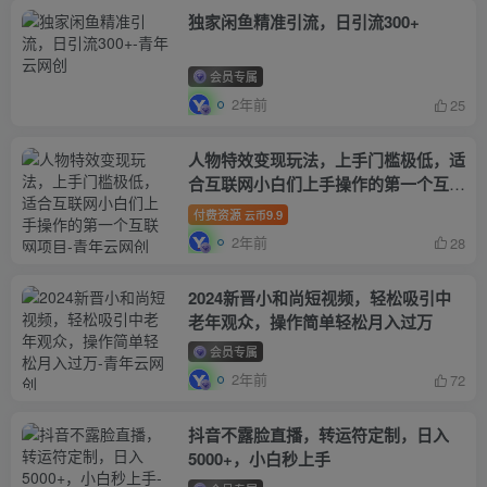
独家闲鱼精准引流，日引流300+
会员专属
2年前
25
人物特效变现玩法，上手门槛极低，适
合互联网小白们上手操作的第一个互联
网项目
付费资源
9.9
云币
2年前
28
2024新晋小和尚短视频，轻松吸引中
老年观众，操作简单轻松月入过万
会员专属
2年前
72
抖音不露脸直播，转运符定制，日入
5000+，小白秒上手