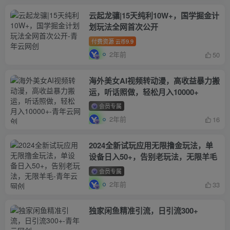
云起龙骧|15天纯利10W+，国学掘金计
划玩法全网首次公开
付费资源
9.9
云币
2年前
50
海外美女AI视频转动漫，高收益暴力搬
运，听话照做，轻松月入10000+
会员专属
2年前
16
2024全新试玩应用无限撸金玩法，单
设备日入50+，告别老玩法，无限羊毛
会员专属
2年前
33
独家闲鱼精准引流，日引流300+