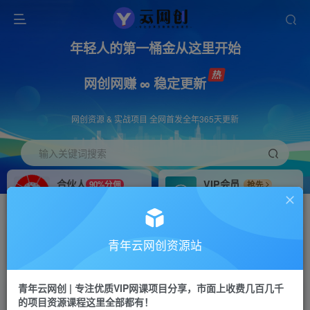
年轻人的第一桶金从这里开始
网创网赚 ∞ 稳定更新
网创资源 & 实战项目 全网首发全年365天更新
输入关键词搜索
合伙人
VIP会员
90%分佣
抢先
合伙人专属推广链接
免费下载全站资源
招募站长
APP下载
推荐
GO
青年云网创资源站
搭建同款网站，自己当老板
浏览器打开下载app
青年云网创 | 专注优质VIP网课项目分享，市面上收费几百几千
的项目资源课程这里全部都有！