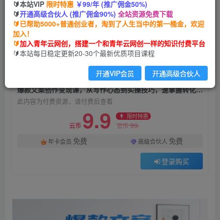
🔰本站VIP
限时特惠
￥99/年 (推广佣金50%)
爆款文案创作变现课，从写作心态到实操技巧，速
🔰
开通高级合伙人 (推广佣金90%)
全站资源免费下载
掌握转化型文案的创作精髓
🔰已帮助5000+普通创业者，淘到了人生当中的第一桶金，欢迎
加入！
青年云网创
关注
私信
🔰
加入青年云网创，搭建一个和青年云网创一样的知识付费平台
1年前发布
🔰本站每日稳定更新20-30个最新优质项目课程
6
0
开通VIP会员
开通高级合伙人
付费资源
爆款文案创作变现课，从写作心态到实操技巧，速掌握转化型文案的创作精髓
此内容为付费资源，请付费后查看
9.9
限时特惠
99
云币
云币
免费
免费
年卡会员
高级合伙人
登录购买