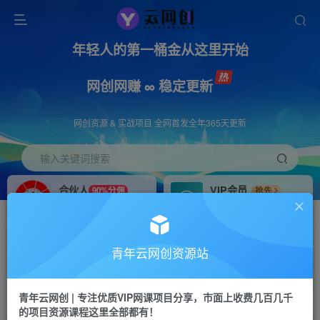
年轻人的第一桶金从这里开始
网创网赚 ∞ 稳定更新
网创资源 & 实战项目 全网首发全年365天更新
输入关键词搜索
合伙人
VIP会员
90%分佣
抢先
合伙人专属推广链接
免费下载全站资源
招募站长
APP下载
推荐
GO
青年云网创资源站
搭建同款网站，自己当老板
浏览器打开下载app
首页
创业课程
会员免费
正文
青年云网创 | 专注优质VIP网课项目分享，市面上收费几百几千
的项目资源课程这里全部都有！