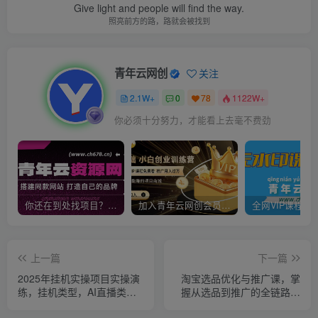
Give light and people will find the way.
照亮前方的路，路就会被找到
青年云网创
关注
2.1W+
0
78
1122W+
你必须十分努力，才能看上去毫不费劲
你还在到处找项目？还在当韭菜？我靠卖项目一个月收入5万+，曾经我也是个失败者。
加入青年云网创会员，全站资源免费学习。加入高级合伙人，推广日入1000+
上一篇
下一篇
2025年挂机实操项目实操演
淘宝选品优化与推广课，掌
练，挂机类型，AI直播类
握从选品到推广的全链路实
型，轻资产创业类型…
操方法，提升淘宝运营效率