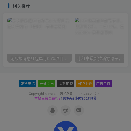
相关推荐
无限接码撸红包单号0.75项目无偿分享给你【揭秘】
小红
友链申请
-
开通会员
-
网站加盟
-
APP下载
-
广告合作
Copyright © 2023 ·
苏ICP备2025153851号-1
·
本站已安全运行:
1639天8小时30分20秒