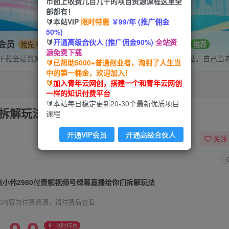
市面上收费几百几千的项目资源课程这里全
部都有！
🔰本站VIP
限时特惠
￥99/年 (推广佣金
50%)
🔰
开通高级合伙人 (推广佣金90%)
全站资
P会员
招募站长
抢先
推荐
源免费下载
下载全站资源
搭建同款网站，自己当
🔰已帮助5000+普通创业者，淘到了人生当
中的第一桶金，欢迎加入！
🔰
加入青年云网创，搭建一个和青年云网创
一样的知识付费平台
🔰本站每日稳定更新20-30个最新优质项目
们拆解玩法
课程
开通VIP会员
开通高级合伙人
关注
张小伟2980付费额视频号绿幕直播给你们拆解玩法
此内容为付费资源，请付费后查看
限时特惠