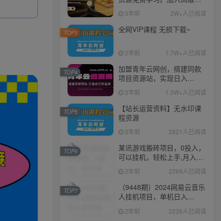
伙人，推广日入1000+
3年前
2W+人已阅读
全网VIP课程 无损下载~
TOP3
2年前
1.7W+人已阅读
加盟青年云网创，搭建同款
TOP4
项目资源站，实现日入
2000+
3年前
1.3W+人已阅读
【站长运营资料】无水印课
TOP5
程资源
3年前
2821人已阅读
某讯游戏搬砖项目，0投入，
TOP6
可以挂机，轻松上手,月入
3000+上不封顶
2年前
2269人已阅读
（9448期）2024网易云音乐
TOP7
人挂机项目，单机日入
150+，无脑月入5000+
2年前
2239人已阅读