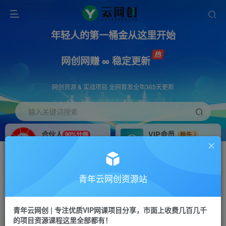
年轻人的第一桶金从这里开始
网创网赚 ∞ 稳定更新
网创资源 & 实战项目 全网首发全年365天更新
输入关键词搜索
合伙人
VIP会员
90%分佣
抢先
合伙人专属推广链接
免费下载全站资源
招募站长
APP下载
推荐
GO
青年云网创资源站
搭建同款网站，自己当老板
浏览器打开下载app
首页
创业课程
会员免费
正文
青年云网创 | 专注优质VIP网课项目分享，市面上收费几百几千
的项目资源课程这里全部都有！