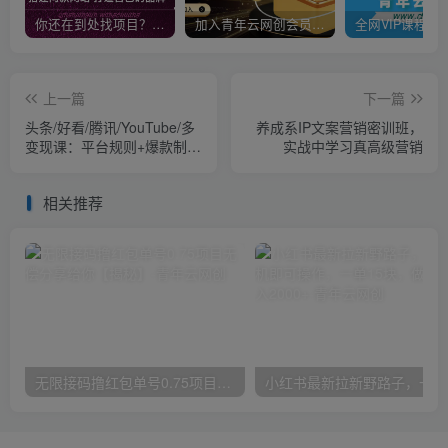
你还在到处找项目？还在当韭菜？我靠卖项目一个月收入5万+，曾经我也是个失败者。
加入青年云网创会员，全站资源免费学习。加入高级合伙人，推广日入1000+
上一篇
下一篇
头条/好看/腾讯/YouTube/多
养成系IP文案营销密训班，
变现课：平台规则+爆款制作
实战中学习真高级营销
+直播带货，三维教学
相关推荐
无限接码撸红包单号0.75项目无偿分享给你【揭秘】
小红