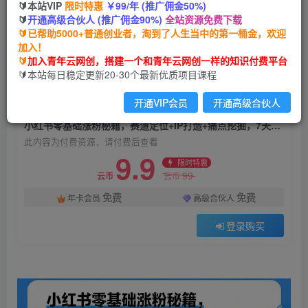
🔰本站VIP
限时特惠
￥99/年 (推广佣金50%)
小红书零基础涨粉秘籍，赛道定位+IP打造+痛点
🔰
开通高级合伙人 (推广佣金90%)
全站资源免费下载
挖掘，7天见效 单月涨粉5万+
🔰已帮助5000+普通创业者，淘到了人生当中的第一桶金，欢迎
加入！
青年云网创
关注
私信
🔰
加入青年云网创，搭建一个和青年云网创一样的知识付费平台
10个月前发布
🔰本站每日稳定更新20-30个最新优质项目课程
4
0
开通VIP会员
开通高级合伙人
付费资源
小红书零基础涨粉秘籍，赛道定位+IP打造+痛点挖掘，7天见效 单月涨粉5万+
此内容为付费资源，请付费后查看
9.9
限时特惠
99
云币
云币
免费
免费
年卡会员
高级合伙人
登录购买