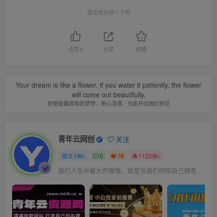
喜欢就支持一下吧
点赞
0
分享
收藏
Your dream is like a flower. if you water it patiently, the flower
will come out beautifully.
即使是最简单的梦想，用心浇灌，也能开出绚烂的花
青年云网创
关注
2.1W+
0
78
1122W+
我们人生中最大的懒惰，就是当我们明知自己拥有作出选择的能力，却不去主动改变而是放任它的生活态度