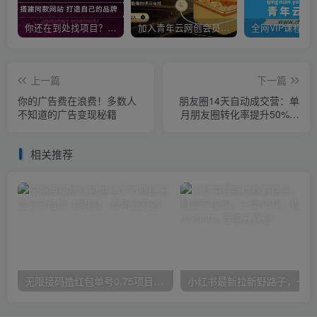
你还在到处找项目？还在当韭菜？我靠卖项目一个月收入5万+，曾经我也是个失败者。
加入青年云网创会员，全站资源免费学习。加入高级合伙人，推广日入1000+
上一篇
下一篇
你的广告费在浪费！多数人
朋友圈14天自动成交营：单
不知道的广告变现秘籍
月朋友圈转化率提升50%，
被动收入超3万元
相关推荐
无限接码撸红包单号0.75项目无偿分享给你【揭秘】
小红