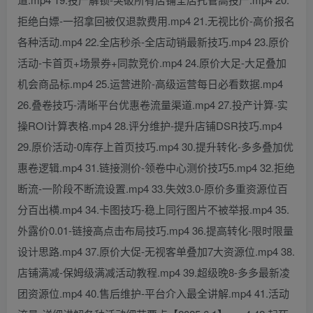
拒绝白嫖-一招拿回被仅退款费用.mp4 21.无视比价-高价报名
各种活动.mp4 22.全店秒杀-全店动销最新技巧.mp4 23.原价
活动-卡首页+场景券+同款竞价.mp4 24.原价大足-大足叠加
机会商品标.mp4 25.运营进阶-高级运营每日必看数据.mp4
26.叠卷技巧-清晰平台优惠卷流量渠道.mp4 27.投产计算-实
操ROI计算表格.mp4 28.评分维护-提升店铺DSR技巧.mp4
29.原价活动-0库存上首页技巧.mp4 30.提升转化-多多叠加优
惠卷逻辑.mp4 31.链接测价-领卷中心测价技巧5.mp4 32.拒绝
断流-一阶段不断流设置.mp4 33.失效3.0-原价多重资源位百
分百出横.mp4 34.卡图技巧-稳上同行图片不被举报.mp4 35.
外露价0.01-链接高点击布局技巧.mp4 36.提高转化-限时限量
设计思路.mp4 37.原价大促-无视客单叠加7大资源位.mp4 38.
店铺满减-保姆级满减活动教程.mp4 39.超级晚8-多多最新凌
团资源位.mp4 40.售后维护-平台介入最全讲解.mp4 41.活动