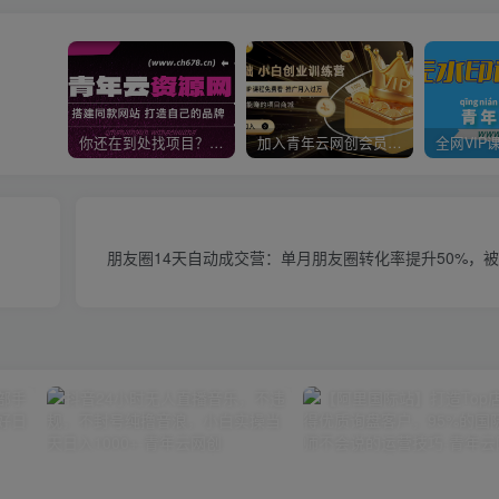
你还在到处找项目？还在当韭菜？我靠卖项目一个月收入5万+，曾经我也是个失败者。
加入青年云网创会员，全站资源免费学习。加入高级合伙人，推广日入1000+
朋友圈14天自动成交营：单月朋友圈转化率提升50%，