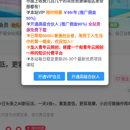
市面上收费几百几千的项目资源课程这里全
部都有！
🔰本站VIP
限时特惠
￥99/年 (推广佣金
50%)
🔰
开通高级合伙人 (推广佣金90%)
全站资
P会员
招募站长
抢先
推荐
源免费下载
下载全站资源
搭建同款网站，自己当
🔰已帮助5000+普通创业者，淘到了人生当
中的第一桶金，欢迎加入！
🔰
加入青年云网创，搭建一个和青年云网创
一样的知识付费平台
🔰本站每日稳定更新20-30个最新优质项目
度低，更容易爆，小白可做操作简单
课程
开通VIP会员
开通高级合伙人
关注
今日头条之AI新玩法，一天3张+，重复度低，更容易爆，小白可做操作简
此内容为付费资源，请付费后查看
限时特惠