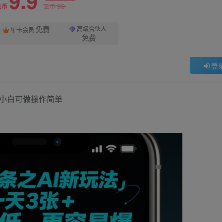
9.9
99
云币
云币
免费
高级合伙人
年卡会员
免费
登
，小白可做操作简单