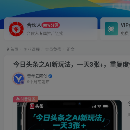
合伙人
VI
90%分佣
合伙人专属推广链接
免费
首页
创业课程
会员免费
正文
今日头条之AI新玩法，一天3张+，重复
青年云网创
9个月前发布
付费资源