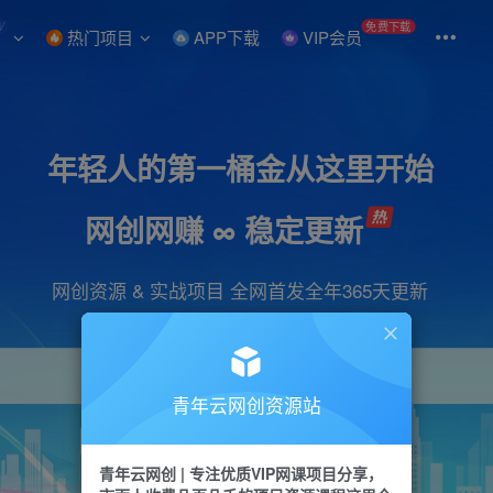
W
免费下载
热门项目
APP下载
VIP会员
年轻人的第一桶金从这里开始
网创网赚 ∞ 稳定更新
网创资源 & 实战项目 全网首发全年365天更新
青年云网创资源站
项目
引流
抖音
短视频
剪辑
会员
青年云网创 | 专注优质VIP网课项目分享，