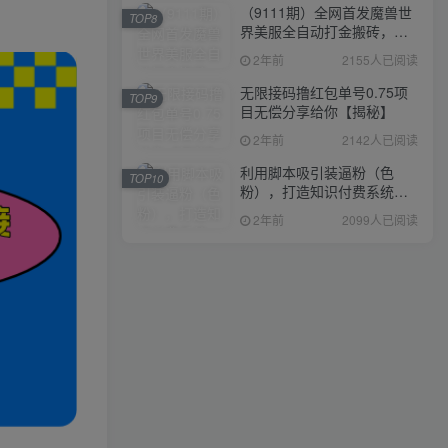
（9111期）全网首发魔兽世
TOP8
界美服全自动打金搬砖，日
入1000+，简单好操作，保
2年前
2155人已阅读
姆级教学
无限接码撸红包单号0.75项
TOP9
目无偿分享给你【揭秘】
2年前
2142人已阅读
利用脚本吸引装逼粉（色
TOP10
粉），打造知识付费系统，
附388元美女写真项目
2年前
2099人已阅读