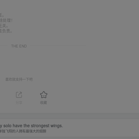
任。
删除处理！
无关。
性负责。
THE END
喜欢就支持一下吧
分享
收藏
y solo have the strongest wings.
单独飞翔的人拥有最强大的翅膀