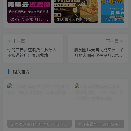
你还在到处找项目？还在当韭菜？我靠卖项目一个月收入5万+，曾经我也是个失败者。
加入青年云网创会员，全站资源免费学习。加入高级合伙人，推广日入1000+
上一篇
下一篇
你的广告费在浪费！多数人
朋友圈14天自动成交营：单
不知道的广告变现秘籍
月朋友圈转化率提升50%，
被动收入超3万元
相关推荐
无限接码撸红包单号0.75项目无偿分享给你【揭秘】
小红