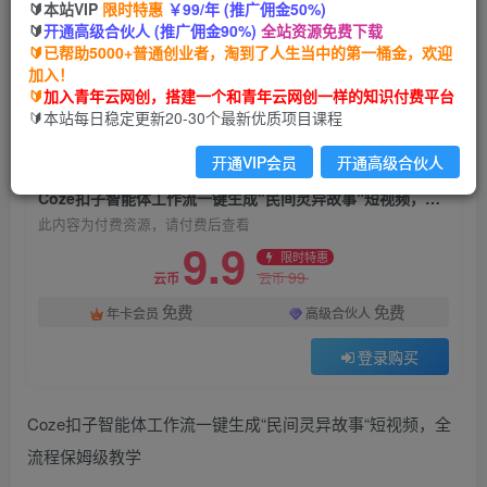
🔰本站VIP
限时特惠
￥99/年 (推广佣金50%)
Coze扣子智能体工作流一键生成“民间灵异故事
🔰
开通高级合伙人 (推广佣金90%)
全站资源免费下载
“短视频，全流程保姆级教学
🔰已帮助5000+普通创业者，淘到了人生当中的第一桶金，欢迎
加入！
青年云网创
关注
私信
🔰
加入青年云网创，搭建一个和青年云网创一样的知识付费平台
9个月前发布
🔰本站每日稳定更新20-30个最新优质项目课程
10
0
开通VIP会员
开通高级合伙人
付费资源
Coze扣子智能体工作流一键生成“民间灵异故事“短视频，全流程保姆级教学
此内容为付费资源，请付费后查看
9.9
限时特惠
99
云币
云币
免费
免费
年卡会员
高级合伙人
登录购买
Coze扣子智能体工作流一键生成“民间灵异故事“短视频，全
流程保姆级教学