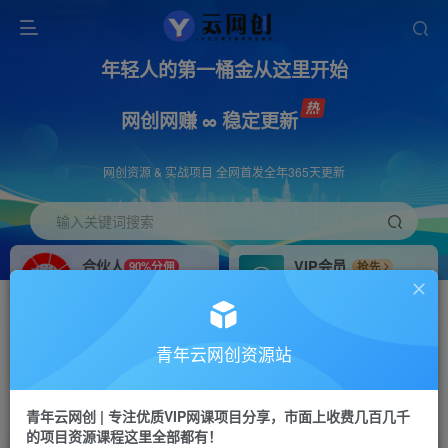
年轻人的第一桶金从这里开始
网创网赚 ∞ 稳定更新
网创资源 & 实战项目 全网首发全年365天更新
输入关键词搜索
合伙人
VIP会员
90%分佣
抢先
合伙人专属推广链接
免费下载全站资源
招募站长
APP下载
推荐
GO
青年云网创资源站
搭建同款网站，自己当老板
浏览器打开下载app
首页
创业课程
会员免费
正文
青年云网创 | 专注优质VIP网课项目分享，市面上收费几百几千
的项目资源课程这里全部都有！