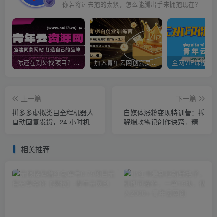
你若将过去抱的太紧，怎么能腾出手来拥抱现在？
你还在到处找项目？还在当韭菜？我靠卖项目一个月收入5万+，曾经我也是个失败者。
加入青年云网创会员，全站资源免费学习。加入高级合伙人，推广日入1000+
上一篇
下一篇
拼多多虚拟类目全程机器人
自媒体涨粉变现特训营：拆
自动回复发货，24 小时机器
解爆款笔记创作诀窍，精通
人运营，做好轻松月入 1-
Vlog摄制与朋友圈美工高效
5W
引流获客
相关推荐