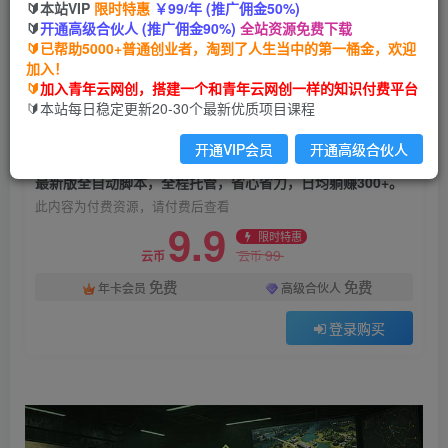
🔰本站VIP
限时特惠
￥99/年 (推广佣金50%)
最新版全自动脚本，全程托管，省心省力，日均躺
🔰
开通高级合伙人 (推广佣金90%)
全站资源免费下载
赚300+。
🔰已帮助5000+普通创业者，淘到了人生当中的第一桶金，欢迎
加入！
青年云网创
关注
私信
🔰
加入青年云网创，搭建一个和青年云网创一样的知识付费平台
1个月前发布
🔰本站每日稳定更新20-30个最新优质项目课程
4
0
开通VIP会员
开通高级合伙人
付费资源
最新版全自动脚本，全程托管，省心省力，日均躺赚300+。
此内容为付费资源，请付费后查看
9.9
限时特惠
99
云币
云币
免费
免费
年卡会员
高级合伙人
登录购买