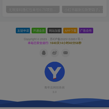
无限接码撸红包单号0.75项目无偿分享给你【揭秘】
小红
友链申请
-
开通会员
-
网站加盟
-
APP下载
-
广告合作
Copyright © 2023 ·
苏ICP备2025153851号-1
·
本站已安全运行:
1640天14小时40分59秒
青年云网创系统
3.0