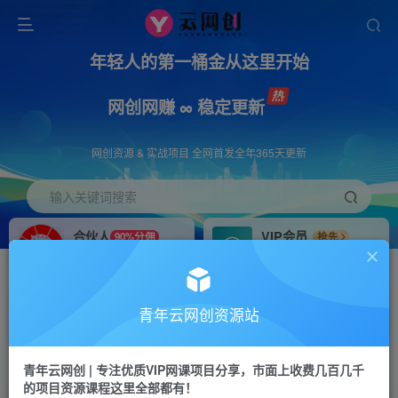
年轻人的第一桶金从这里开始
网创网赚 ∞ 稳定更新
网创资源 & 实战项目 全网首发全年365天更新
输入关键词搜索
合伙人
VIP会员
90%分佣
抢先
合伙人专属推广链接
免费下载全站资源
招募站长
APP下载
推荐
GO
青年云网创资源站
搭建同款网站，自己当老板
浏览器打开下载app
首页
创业课程
会员免费
正文
青年云网创 | 专注优质VIP网课项目分享，市面上收费几百几千
的项目资源课程这里全部都有！