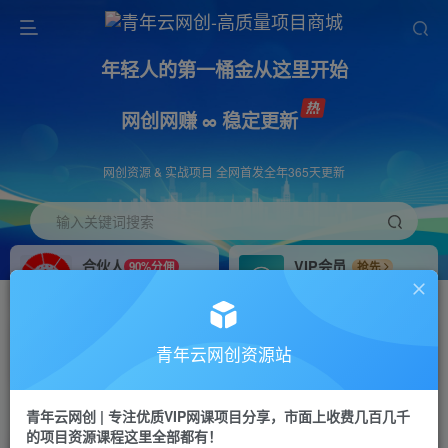
年轻人的第一桶金从这里开始
网创网赚 ∞ 稳定更新
网创资源 & 实战项目 全网首发全年365天更新
输入关键词搜索
合伙人
VIP会员
90%分佣
抢先
合伙人专属推广链接
免费下载全站资源
招募站长
APP下载
推荐
GO
青年云网创资源站
搭建同款网站，自己当老板
浏览器打开下载app
首页
创业课程
会员免费
正文
青年云网创 | 专注优质VIP网课项目分享，市面上收费几百几千
的项目资源课程这里全部都有！