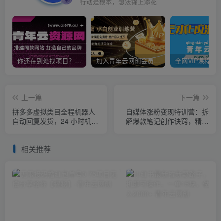
行动是根本，想法锦上添花
你还在到处找项目？还在当韭菜？我靠卖项目一个月收入5万+，曾经我也是个失败者。
加入青年云网创会员，全站资源免费学习。加入高级合伙人，推广日入1000+
上一篇
下一篇
拼多多虚拟类目全程机器人
自媒体涨粉变现特训营：拆
自动回复发货，24 小时机器
解爆款笔记创作诀窍，精通
人运营，做好轻松月入 1-
Vlog摄制与朋友圈美工高效
5W
引流获客
相关推荐