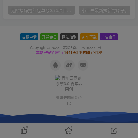
无限接码撸红包单号0.75项目无偿分享给你【揭秘】
小红
友链申请
-
开通会员
-
网站加盟
-
APP下载
-
广告合作
Copyright © 2023 ·
苏ICP备2025153851号-1
·
本站已安全运行:
1641天2小时58分42秒
青年云网创系统
3.0
0
1