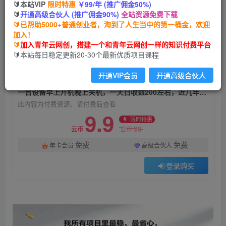
🔰本站VIP
限时特惠
￥99/年 (推广佣金50%)
一台设备早上开机晚上关机，一天日收益200左
🔰
开通高级合伙人 (推广佣金90%)
全站资源免费下载
右，近几年最稳的项目
🔰已帮助5000+普通创业者，淘到了人生当中的第一桶金，欢迎
加入！
青年云网创
关注
私信
🔰
加入青年云网创，搭建一个和青年云网创一样的知识付费平台
1个月前发布
🔰本站每日稳定更新20-30个最新优质项目课程
8
0
开通VIP会员
开通高级合伙人
付费资源
一台设备早上开机晚上关机，一天日收益200左右，近几年最稳的项目
此内容为付费资源，请付费后查看
9.9
限时特惠
99
云币
云币
免费
免费
年卡会员
高级合伙人
登录购买