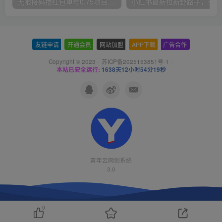
无限接码撸红包单号0.75项目无偿分享给你【揭秘】
小红
友链申请
-
开通会员
-
网站加盟
-
APP下载
-
广告合作
Copyright © 2023 ·
苏ICP备2025153851号-1
·
本站已安全运行:
1638天12小时54分19秒
青年云网创系统
3.0
0