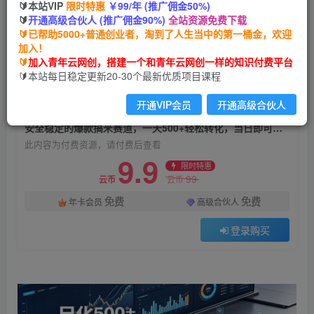
🔰本站VIP
限时特惠
￥99/年 (推广佣金50%)
安全稳定的爆款搞米赛道，一天500+轻松转化，
🔰
开通高级合伙人 (推广佣金90%)
全站资源免费下载
当日即可变现
🔰已帮助5000+普通创业者，淘到了人生当中的第一桶金，欢迎
加入！
青年云网创
关注
私信
🔰
加入青年云网创，搭建一个和青年云网创一样的知识付费平台
1个月前发布
🔰本站每日稳定更新20-30个最新优质项目课程
2
0
开通VIP会员
开通高级合伙人
付费资源
安全稳定的爆款搞米赛道，一天500+轻松转化，当日即可变现
此内容为付费资源，请付费后查看
9.9
限时特惠
99
云币
云币
免费
免费
年卡会员
高级合伙人
登录购买