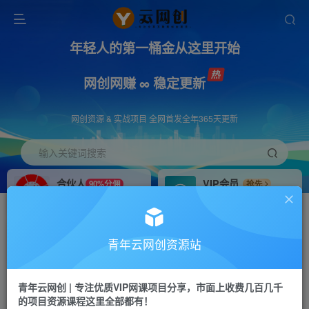
年轻人的第一桶金从这里开始
网创网赚 ∞ 稳定更新
网创资源 & 实战项目 全网首发全年365天更新
输入关键词搜索
合伙人
VIP会员
90%分佣
抢先
合伙人专属推广链接
免费下载全站资源
招募站长
APP下载
推荐
GO
青年云网创资源站
搭建同款网站，自己当老板
浏览器打开下载app
首页
创业课程
会员免费
正文
青年云网创 | 专注优质VIP网课项目分享，市面上收费几百几千
的项目资源课程这里全部都有！