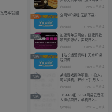
伙人，推广日入1000+
3年前
2W+人已阅读
低成本就能
全网VIP课程 无损下载~
TOP3
2年前
1.7W+人已阅读
加盟青年云网创，搭建同款
TOP4
项目资源站，实现日入
2000+
3年前
1.3W+人已阅读
【站长运营资料】无水印课
TOP5
程资源
3年前
2821人已阅读
某讯游戏搬砖项目，0投入，
TOP6
可以挂机，轻松上手,月入
3000+上不封顶
2年前
2269人已阅读
（9448期）2024网易云音乐
TOP7
人挂机项目，单机日入
150+，无脑月入5000+
2年前
2238人已阅读