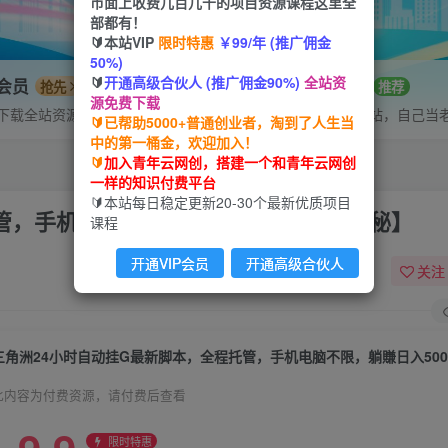
市面上收费几百几千的项目资源课程这里全
部都有！
🔰本站VIP
限时特惠
￥99/年 (推广佣金
50%)
🔰
开通高级合伙人 (推广佣金90%)
全站资
P会员
招募站长
抢先
推荐
源免费下载
下载全站资源
搭建同款网站，自己当
🔰已帮助5000+普通创业者，淘到了人生当
中的第一桶金，欢迎加入！
🔰
加入青年云网创，搭建一个和青年云网创
一样的知识付费平台
🔰本站每日稳定更新20-30个最新优质项目
管，手机电脑不限，躺賺日入500+【揭秘】
课程
开通VIP会员
开通高级合伙人
关注
此内容为付费资源，请付费后查看
限时特惠