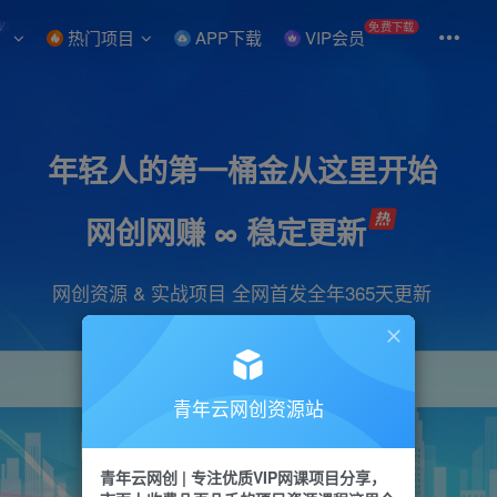
W
免费下载
热门项目
APP下载
VIP会员
年轻人的第一桶金从这里开始
网创网赚 ∞ 稳定更新
网创资源 & 实战项目 全网首发全年365天更新
青年云网创资源站
项目
引流
抖音
短视频
剪辑
会员
青年云网创 | 专注优质VIP网课项目分享，