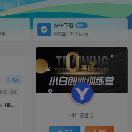
APP下载
GO
老板
浏览器打开下载app
私信
5
0
三角洲24小时自动挂G最新脚本，全程托管，手机电脑不限，躺賺日入500+【揭秘】
HI！请登录
登录
注册