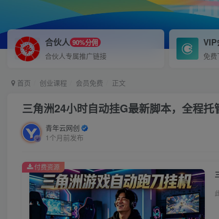
合伙人
VI
90%分佣
合伙人专属推广链接
免费
首页
创业课程
会员免费
正文
三角洲24小时自动挂G最新脚本，全程托
青年云网创
1个月前发布
付费资源