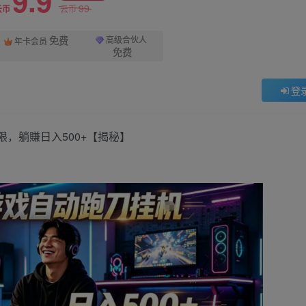
9.9
99
云币
云币
免费
高级合伙人
年卡会员
免费
登
，躺賺日入500+【揭秘】