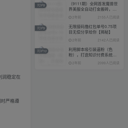
（9111期）全网首发魔兽世
TOP8
界美服全自动打金搬砖，日
入1000+，简单好操作，保
2年前
2155人已阅读
姆级教学
无限接码撸红包单号0.75项
TOP9
目无偿分享给你【揭秘】
2年前
2142人已阅读
利用脚本吸引装逼粉（色
TOP10
粉），打造知识付费系统，
附388元美女写真项目
2年前
2099人已阅读
纯利润稳定在
同时严格遵