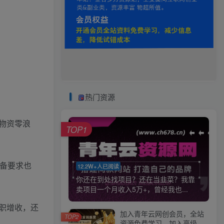
热门资源
物资零浪
TOP1
备要求也
12.2W+人已阅读
你还在到处找项目？还在当韭菜？我靠
卖项目一个月收入5万+，曾经我也...
职增收，还
加入青年云网创会员，全站
TOP2
资源免费学习。加入高级合