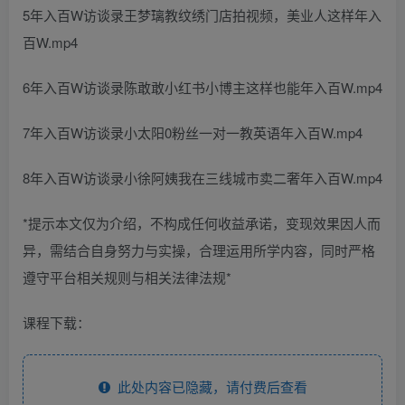
5年入百W访谈录王梦璃教纹绣门店拍视频，美业人这样年入
百W.mp4
6年入百W访谈录陈敢敢小红书小博主这样也能年入百W.mp4
7年入百W访谈录小太阳0粉丝一对一教英语年入百W.mp4
8年入百W访谈录小徐阿姨我在三线城市卖二奢年入百W.mp4
*提示本文仅为介绍，不构成任何收益承诺，变现效果因人而
异，需结合自身努力与实操，合理运用所学内容，同时严格
遵守平台相关规则与相关法律法规*
课程下载：
此处内容已隐藏，请付费后查看