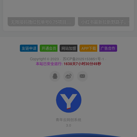
无限接码撸红包单号0.75项目无偿分享给你【揭秘】
小红
友链申请
-
开通会员
-
网站加盟
-
APP下载
-
广告合作
Copyright © 2023 ·
苏ICP备2025153851号-1
·
本站已安全运行:
1638天7小时30分50秒
青年云网创系统
3.0