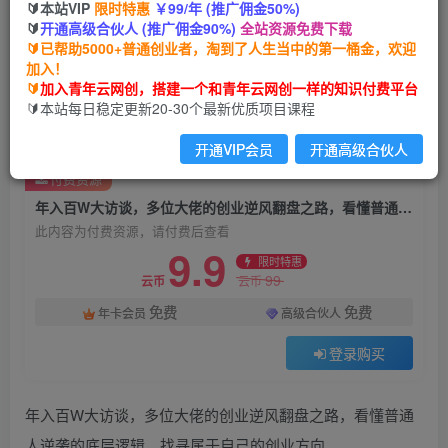
🔰本站VIP
限时特惠
￥99/年 (推广佣金50%)
年入百W大访谈，多位大佬的创业逆风翻盘之路，
🔰
开通高级合伙人 (推广佣金90%)
全站资源免费下载
看懂普通人逆袭的底层逻辑，找寻属于自己的创业
🔰已帮助5000+普通创业者，淘到了人生当中的第一桶金，欢迎
方向
加入！
🔰
加入青年云网创，搭建一个和青年云网创一样的知识付费平台
青年云网创
🔰本站每日稳定更新20-30个最新优质项目课程
关注
私信
1个月前发布
开通VIP会员
开通高级合伙人
2
0
付费资源
年入百W大访谈，多位大佬的创业逆风翻盘之路，看懂普通人逆袭的底层逻辑，找寻属于自己的创业方向
此内容为付费资源，请付费后查看
9.9
限时特惠
99
云币
云币
免费
免费
年卡会员
高级合伙人
登录购买
年入百W大访谈，多位大佬的创业逆风翻盘之路，看懂普通
人逆袭的底层逻辑，找寻属于自己的创业方向