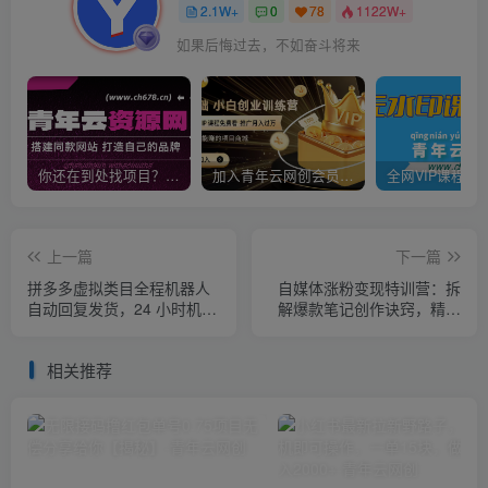
2.1W+
0
78
1122W+
如果后悔过去，不如奋斗将来
你还在到处找项目？还在当韭菜？我靠卖项目一个月收入5万+，曾经我也是个失败者。
加入青年云网创会员，全站资源免费学习。加入高级合伙人，推广日入1000+
上一篇
下一篇
拼多多虚拟类目全程机器人
自媒体涨粉变现特训营：拆
自动回复发货，24 小时机器
解爆款笔记创作诀窍，精通
人运营，做好轻松月入 1-
Vlog摄制与朋友圈美工高效
5W
引流获客
相关推荐