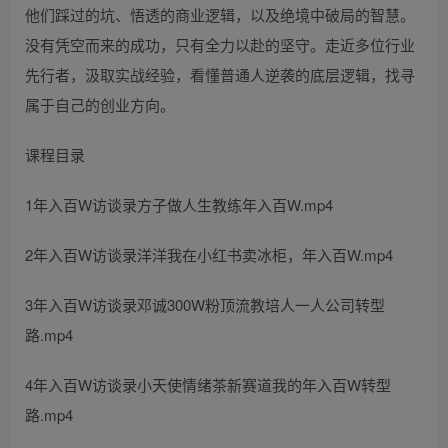
他们踩过的坑、悟透的商业逻辑，以及绝境中破局的智慧。
没有凭空而来的成功，只有全力以赴的坚守。走近多位行业
先行者，汲取实战经验，看懂普通人逆袭的底层逻辑，找寻
属于自己的创业方向。
课程目录
1年入百W访谈录方子做人生教练年入百W.mp4
2年入百W访谈录洋洋我在小红书卖冰柜，年入百W.mp4
3年入百W访谈录邓诚300W粉顶流教培人一人公司转型
路.mp4
4年入百W访谈录小天使情绪茶新赛道我的年入百W转型
路.mp4