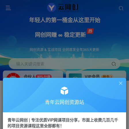
年轻人的第一桶金从这里开始
网创网赚 ∞ 稳定更新
网创资源 & 实战项目 全网首发全年365天更新
输入关键词搜索
合伙人
VIP会员
90%分佣
抢先
合伙人专属推广链接
免费下载全站资源
招募站长
APP下载
推荐
GO
青年云网创资源站
搭建同款网站，自己当老板
浏览器打开下载app
首页
创业课程
会员免费
正文
青年云网创 | 专注优质VIP网课项目分享，市面上收费几百几千
的项目资源课程这里全部都有！