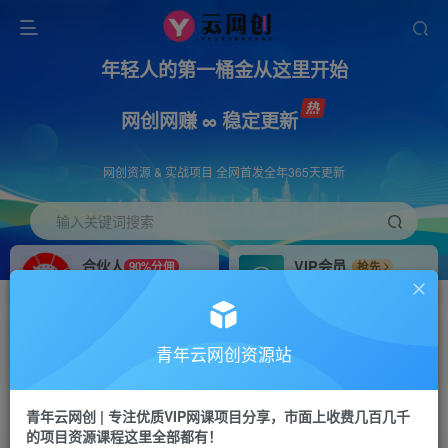
年轻人的第一桶金从这里开始
网创网赚 ∞ 稳定更新
网创资源 & 实战项目 全网首发全年365天更新
输入关键词搜索
合伙人
VIP会员
90%分佣
抢先
合伙人专属推广链接
免费下载全站资源
招募站长
APP下载
推荐
GO
青年云网创资源站
搭建同款网站，自己当老板
浏览器打开下载app
首页
创业课程
会员免费
正文
青年云网创 | 专注优质VIP网课项目分享，市面上收费几百几千
的项目资源课程这里全部都有！