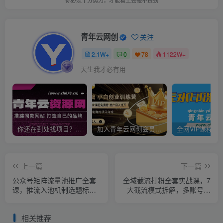
青年云网创
关注
2.1W+
0
78
1122W+
天生我才必有用
你还在到处找项目？还在当韭菜？我靠卖项目一个月收入5万+，曾经我也是个失败者。
加入青年云网创会员，全站资源免费学习。加入高级合伙人，推广日入1000+
上一篇
下一篇
公众号矩阵流量池推广全套
全域截流打粉全套实战课，7
课，推流入池机制选题标题
大截流模式拆解，多账号养
详解，DeepSeek AI批量做
号导流私域，DeepSeek批
内容，多渠道变现全流程教
量制作截流话术素材
相关推荐
学