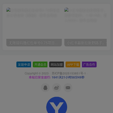
无限接码撸红包单号0.75项目无偿分享给你【揭秘】
小红
友链申请
-
开通会员
-
网站加盟
-
APP下载
-
广告合作
Copyright © 2023 ·
苏ICP备2025153851号-1
·
本站已安全运行:
1641天21小时58分50秒