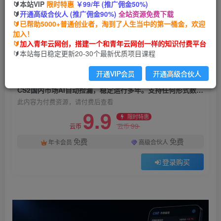
🔰本站VIP
限时特惠
￥99/年 (推广佣金50%)
CS2国内市场AI自动捡漏，稳定运行多年。支持任
🔰
开通高级合伙人 (推广佣金90%)
全站资源免费下载
何形式数据验证，日入300+
🔰已帮助5000+普通创业者，淘到了人生当中的第一桶金，欢迎
加入！
青年云网创
关注
私信
🔰
加入青年云网创，搭建一个和青年云网创一样的知识付费平台
33天前发布
🔰本站每日稳定更新20-30个最新优质项目课程
6
0
开通VIP会员
开通高级合伙人
付费资源
CS2国内市场AI自动捡漏，稳定运行多年。支持任何形式数据验证，日入300+
此内容为付费资源，请付费后查看
9.9
限时特惠
99
云币
云币
免费
免费
年卡会员
高级合伙人
登录购买