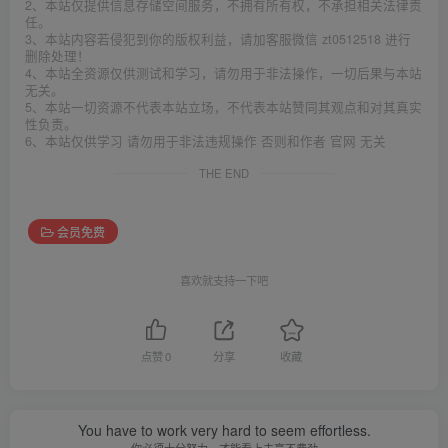
2、本站仅提供信息存储空间服务，不拥有所有权，不承担相关法律责
任。
3、本站内容若侵犯到你的版权利益，请加客服微信 zt0512518 进行
删除处理！
4、本站全资源仅供测试和学习，请勿用于非法操作，一切后果与本站
无关。
5、本站一切资源不代表本站立场，不代表本站赞同其观点和对其真实
性负责。
6、本站仅供学习 请勿用于非法违规操作 否则和作者 官网 无关
THE END
会员免费
喜欢就支持一下吧
点赞
0
分享
收藏
You have to work very hard to seem effortless.
你必须十分努力，才能看上去毫不费劲