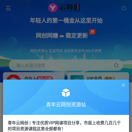
年轻人的第一桶金从这里开始
网创网赚 ∞ 稳定更新
网创资源 & 实战项目 全网首发全年365天更新
输入关键词搜索
合伙人
VIP会员
90%分佣
抢先
合伙人专属推广链接
免费下载全站资源
招募站长
APP下载
推荐
GO
青年云网创资源站
搭建同款网站，自己当老板
浏览器打开下载app
首页
创业课程
会员免费
正文
青年云网创 | 专注优质VIP网课项目分享，市面上收费几百几千
的项目资源课程这里全部都有！