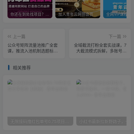
你还在到处找项目？还在当韭菜？我靠卖项目一个月收入5万+，曾经我也是个失败者。
加入青年云网创会员，全站资源免费学习。加入高级合伙人，推广日入1000+
上一篇
下一篇
公众号矩阵流量池推广全套
全域截流打粉全套实战课，7
课，推流入池机制选题标题
大截流模式拆解，多账号养
详解，DeepSeek AI批量做
号导流私域，DeepSeek批
内容，多渠道变现全流程教
量制作截流话术素材
相关推荐
学
无限接码撸红包单号0.75项目无偿分享给你【揭秘】
小红