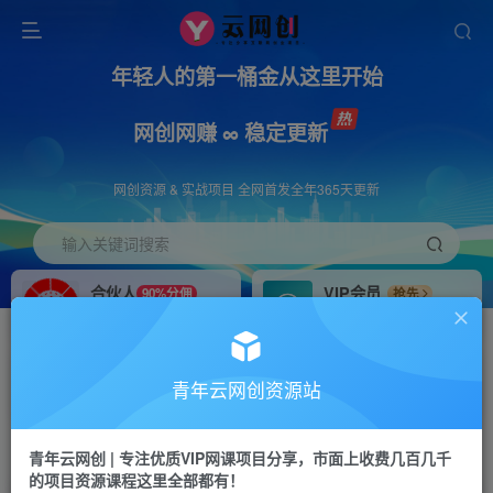
年轻人的第一桶金从这里开始
网创网赚 ∞ 稳定更新
网创资源 & 实战项目 全网首发全年365天更新
输入关键词搜索
合伙人
VIP会员
90%分佣
抢先
合伙人专属推广链接
免费下载全站资源
招募站长
APP下载
推荐
GO
青年云网创资源站
搭建同款网站，自己当老板
浏览器打开下载app
首页
创业课程
会员免费
正文
青年云网创 | 专注优质VIP网课项目分享，市面上收费几百几千
的项目资源课程这里全部都有！