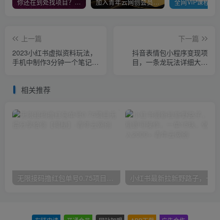
你还在到处找项目？还在当韭菜？我靠卖项目一个月收入5万+，曾经我也是个失败者。
加入青年云网创会员，全站资源免费学习。加入高级合伙人，推广日入1000+
上一篇
下一篇
2023小红书虚拟资料玩法，
抖音表情包小程序变现项
手机中制作3分钟一个笔记不
目，一条龙玩法详细大解
违规
析，视频版学习！
相关推荐
无限接码撸红包单号0.75项目无偿分享给你【揭秘】
小红