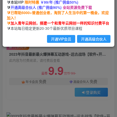
🔰本站VIP
限时特惠
￥99/年 (推广佣金50%)
2023年抖音最新最火爆弹幕互动游戏–远古战场
🔰
开通高级合伙人 (推广佣金90%)
全站资源免费下载
【软件+开播教程+起号教程+兔费对接报白+0粉兔
🔰已帮助5000+普通创业者，淘到了人生当中的第一桶金，欢迎
费开通直播权限】
加入！
🔰
加入青年云网创，搭建一个和青年云网创一样的知识付费平台
青年云网创
🔰本站每日稳定更新20-30个最新优质项目课程
关注
私信
2年前发布
开通VIP会员
开通高级合伙人
607
109
付费阅读
2023年抖音最新最火爆弹幕互动游戏–远古战场【软件+开播教程+起号教程+兔费对接报白+0粉兔费开通直播权限】
此内容为付费阅读，请付费后查看
9.9
99
云币
云币
免费
免费
年卡会员
高级合伙人
登录购买