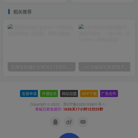
破万，精品稳定低保项目
详细视频教程
相关推荐
无限接码撸红包单号0.75项目无偿分享给你【揭秘】
小红
友链申请
-
开通会员
-
网站加盟
-
APP下载
-
广告合作
Copyright © 2023 ·
苏ICP备2025153851号-1
·
本站已安全运行:
1638天17小时15分25秒