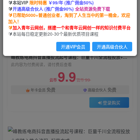
🔰本站VIP
限时特惠
￥99/年 (推广佣金50%)
峰教练电商抖音直播投流起号课程：巨量千川全流
🔰
开通高级合伙人 (推广佣金90%)
全站资源免费下载
程投放+小店随心推全流程+起号方式
🔰已帮助5000+普通创业者，淘到了人生当中的第一桶金，欢迎
加入！
青年云网创
关注
私信
🔰
加入青年云网创，搭建一个和青年云网创一样的知识付费平台
2年前发布
🔰本站每日稳定更新20-30个最新优质项目课程
831
103
开通VIP会员
开通高级合伙人
付费阅读
峰教练电商抖音直播投流起号课程：巨量千川全流程投放+小店随心推全流程+起号方式
此内容为付费阅读，请付费后查看
9.9
99
云币
云币
免费
免费
年卡会员
高级合伙人
登录购买