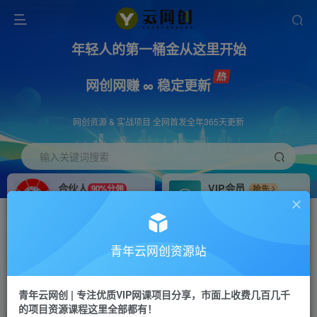
年轻人的第一桶金从这里开始
网创网赚 ∞ 稳定更新
网创资源 & 实战项目 全网首发全年365天更新
输入关键词搜索
合伙人
VIP会员
90%分佣
抢先
合伙人专属推广链接
免费下载全站资源
招募站长
APP下载
推荐
GO
青年云网创资源站
搭建同款网站，自己当老板
浏览器打开下载app
首页
创业课程
会员免费
正文
青年云网创 | 专注优质VIP网课项目分享，市面上收费几百几千
的项目资源课程这里全部都有！