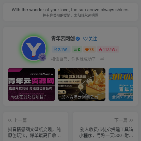
With the wonder of your love, the sun above always shines.
拥有你美丽的爱情，太阳就永远明媚
青年云网创
关注
2.1W+
0
78
1122W+
相信自己，你也就成功了一半
你还在到处找项目？还在当韭菜？我靠卖项目一个月收入5万+，曾经我也是个失败者。
加入青年云网创会员，全站资源免费学习。加入高级合伙人，推广日入1000+
上一篇
下一篇
抖音情感图文壁纸变现，纯
别人收费带徒弟搭建工具箱
原创玩法，爆单最高日收益
小程序，号称一天500+附带