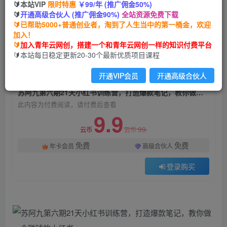
🔰本站VIP
限时特惠
￥99/年 (推广佣金50%)
苏阿九第六期21天小红书训练营，打造爆款笔记，
🔰
开通高级合伙人 (推广佣金90%)
全站资源免费下载
教你做一个赚钱的小红书
🔰已帮助5000+普通创业者，淘到了人生当中的第一桶金，欢迎
加入！
青年云网创
关注
私信
🔰
加入青年云网创，搭建一个和青年云网创一样的知识付费平台
2年前发布
🔰本站每日稳定更新20-30个最新优质项目课程
1070
172
开通VIP会员
开通高级合伙人
付费阅读
苏阿九第六期21天小红书训练营，打造爆款笔记，教你做一个赚钱的小红书
此内容为付费阅读，请付费后查看
9.9
99
云币
云币
免费
免费
年卡会员
高级合伙人
登录购买