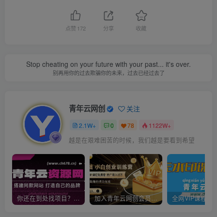
点赞
172
分享
收藏
Stop cheating on your future with your past... it's over.
别再用你的过去欺骗你的未来，过去已经过去了
青年云网创
关注
2.1W+
0
78
1122W+
越是在艰难困苦的时候，我们越是要看到希望
你还在到处找项目？还在当韭菜？我靠卖项目一个月收入5万+，曾经我也是个失败者。
加入青年云网创会员，全站资源免费学习。加入高级合伙人，推广日入1000+