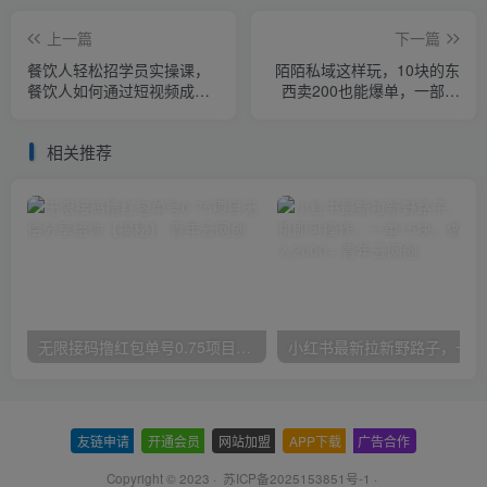
上一篇
下一篇
餐饮人轻松招学员实操课，
陌陌私域这样玩，10块的东
餐饮人如何通过短视频成
西卖200也能爆单，一部手
交，高成交、效率高的做号
机就行【揭秘】
流程
相关推荐
无限接码撸红包单号0.75项目无偿分享给你【揭秘】
小红
友链申请
-
开通会员
-
网站加盟
-
APP下载
-
广告合作
Copyright © 2023 ·
苏ICP备2025153851号-1
·