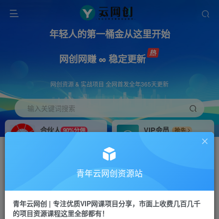
年轻人的第一桶金从这里开始
网创网赚 ∞ 稳定更新
网创资源 & 实战项目 全网首发全年365天更新
输入关键词搜索
合伙人
VIP会员
90%分佣
抢先
合伙人专属推广链接
免费下载全站资源
招募站长
APP下载
推荐
GO
青年云网创资源站
搭建同款网站，自己当老板
浏览器打开下载app
首页
创业课程
会员免费
正文
青年云网创 | 专注优质VIP网课项目分享，市面上收费几百几千
的项目资源课程这里全部都有！