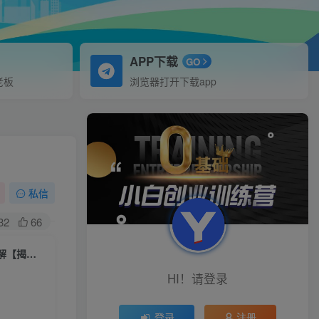
APP下载
GO
老板
浏览器打开下载app
私信
32
66
【白龙笔记】拼多多无版权网课项目，月入5000的长期项目，玩法详细拆解【揭秘】
HI！请登录
登录
注册