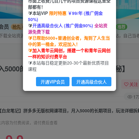
市面上收费几百几千的项目资源课程这里全
部都有！
🔰本站VIP
限时特惠
￥99/年 (推广佣金
50%)
🔰
开通高级合伙人 (推广佣金90%)
全站资
P会员
招募站长
抢先
推荐
源免费下载
下载全站资源
搭建同款网站，自己当
🔰已帮助5000+普通创业者，淘到了人生当
中的第一桶金，欢迎加入！
🔰
加入青年云网创，搭建一个和青年云网创
一样的知识付费平台
🔰本站每日稳定更新20-30个最新优质项目
5000的长期项目，玩法详细拆解【揭秘】
课程
开通VIP会员
开通高级合伙人
关注
17
此内容为付费阅读，请付费后查看