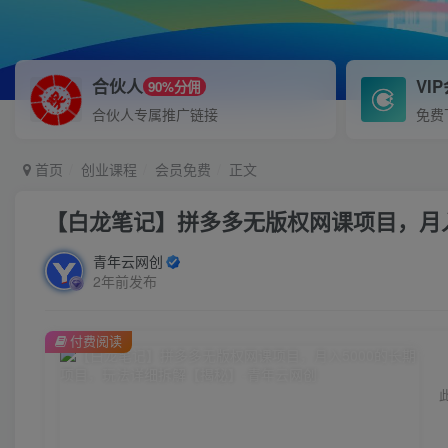
合伙人
VI
90%分佣
合伙人专属推广链接
免费
首页
创业课程
会员免费
正文
【白龙笔记】拼多多无版权网课项目，月入
青年云网创
2年前发布
付费阅读