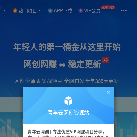
W
免费下载
热门项目
APP下载
VIP会员
年轻人的第一桶金从这里开始
网创网赚 ∞ 稳定更新
网创资源 & 实战项目 全网首发全年365天更新
青年云网创资源站
项目
引流
抖音
短视频
剪辑
会员
青年云网创 | 专注优质VIP网课项目分享，