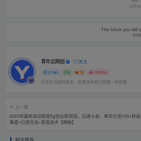
点赞
66
The future you will 
未来
青年云网创
关注
2.1W+
0
78
1122W+
不论生活如何复杂，总要保持自己的那一份优雅
上一篇
2023年最新自动裂变5g创业粉项目，日进斗金，单天引流100+秒
渠道+引流方法+变现话术【揭秘】
相关推荐