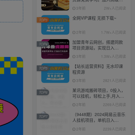
伙人，推广日入1000+
3年前
2W+人已阅读
全网VIP课程 无损下载~
TOP3
2年前
1.7W+人已阅读
加盟青年云网创，搭建同款
TOP4
项目资源站，实现日入
2000+
3年前
1.3W+人已阅读
【站长运营资料】无水印课
TOP5
程资源
3年前
2821人已阅读
某讯游戏搬砖项目，0投入，
TOP6
可以挂机，轻松上手,月入
3000+上不封顶
2年前
2269人已阅读
（9448期）2024网易云音乐
TOP7
人挂机项目，单机日入
150+，无脑月入5000+
2年前
2239人已阅读