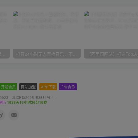
小红书最新拉新野路子，一部手机即可操作，一单15块，做得好日入2000+
抖音24小时无人直播音乐，不违规，不封号纯撸音浪，小白实操当天日入1000+
开通会员
-
网站加盟
-
APP下载
-
广告合作
 2023 ·
苏ICP备2025153851号-1
·
行:
1638天16小时26分17秒