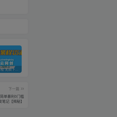
全网VIP课程 无损下载~
加盟青年云网创，搭建同款项目资源站，实现日入2000+
【站长运营资料】无水印课程资源
下一篇
店简单暴利0门槛
发笔记【揭秘】