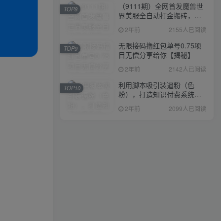
（9111期）全网首发魔兽世
TOP8
界美服全自动打金搬砖，日
入1000+，简单好操作，保
2年前
2155人已阅读
姆级教学
无限接码撸红包单号0.75项
TOP9
目无偿分享给你【揭秘】
2年前
2142人已阅读
利用脚本吸引装逼粉（色
TOP10
粉），打造知识付费系统，
附388元美女写真项目
2年前
2099人已阅读