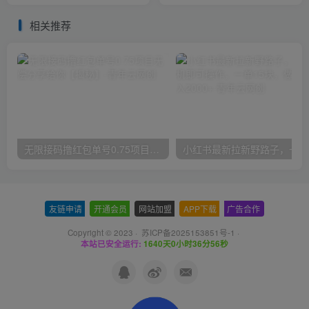
营之路
新星
相关推荐
无限接码撸红包单号0.75项目无偿分享给你【揭秘】
小红
友链申请
-
开通会员
-
网站加盟
-
APP下载
-
广告合作
Copyright © 2023 ·
苏ICP备2025153851号-1
·
本站已安全运行:
1640天0小时36分56秒