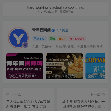
Hard-working is actually a cool thing.
努力学习其实是一件很酷的事
青年云网创
关注
2.1W+
0
78
1122W+
人生，总会有不期而遇的温暖，和生生不息的希望
你还在到处找项目？还在当韭菜？我靠卖项目一个月收入5万+，曾经我也是个失败者。
加入青年云网创会员，全站资源免费学习。加入高级合伙人，推广日入1000+
上一篇
下一篇
三大体系成就百万大V营销课
顽主·短视频达人创作营，一
新版课程，账号·内容·运营全
部手机玩赚好物种草，团购
新‭升‬级，助你‭通‬‭关短视‬‭频‬运
探店，你就是下一个达人超