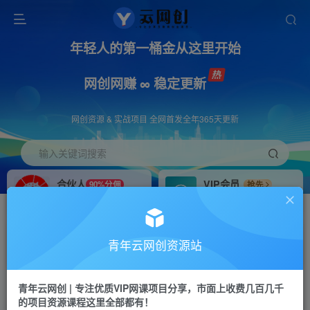
年轻人的第一桶金从这里开始
网创网赚 ∞ 稳定更新
网创资源 & 实战项目 全网首发全年365天更新
输入关键词搜索
合伙人
VIP会员
90%分佣
抢先
合伙人专属推广链接
免费下载全站资源
招募站长
APP下载
推荐
GO
青年云网创资源站
搭建同款网站，自己当老板
浏览器打开下载app
首页
创业课程
会员免费
正文
青年云网创 | 专注优质VIP网课项目分享，市面上收费几百几千
的项目资源课程这里全部都有！