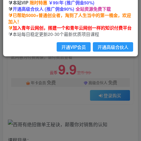
🔰本站VIP
限时特惠
￥99/年 (推广佣金50%)
西哥有绝招做单王秘诀，颠覆你对销售的认知
🔰
开通高级合伙人 (推广佣金90%)
全站资源免费下载
🔰已帮助5000+普通创业者，淘到了人生当中的第一桶金，欢迎
青年云网创
关注
私信
加入！
2年前发布
🔰
加入青年云网创，搭建一个和青年云网创一样的知识付费平台
515
49
🔰本站每日稳定更新20-30个最新优质项目课程
付费阅读
开通VIP会员
开通高级合伙人
西哥有绝招做单王秘诀，颠覆你对销售的认知
此内容为付费阅读，请付费后查看
9.9
99
云币
云币
免费
免费
年卡会员
高级合伙人
登录购买
课程目录：