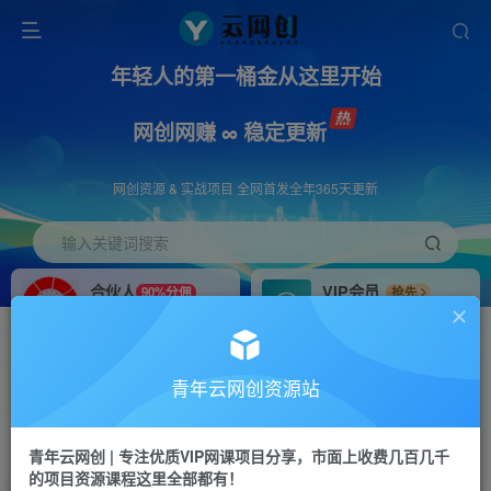
年轻人的第一桶金从这里开始
网创网赚 ∞ 稳定更新
网创资源 & 实战项目 全网首发全年365天更新
输入关键词搜索
合伙人
VIP会员
90%分佣
抢先
合伙人专属推广链接
免费下载全站资源
招募站长
APP下载
推荐
GO
青年云网创资源站
搭建同款网站，自己当老板
浏览器打开下载app
首页
创业课程
会员免费
正文
青年云网创 | 专注优质VIP网课项目分享，市面上收费几百几千
的项目资源课程这里全部都有！