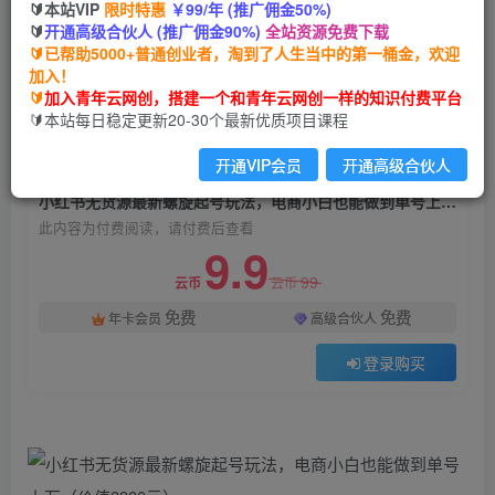
🔰本站VIP
限时特惠
￥99/年 (推广佣金50%)
小红书无货源最新螺旋起号玩法，电商小白也能做
🔰
开通高级合伙人 (推广佣金90%)
全站资源免费下载
到单号上万（价值3980元）
🔰已帮助5000+普通创业者，淘到了人生当中的第一桶金，欢迎
加入！
青年云网创
关注
私信
🔰
加入青年云网创，搭建一个和青年云网创一样的知识付费平台
2年前发布
🔰本站每日稳定更新20-30个最新优质项目课程
750
35
开通VIP会员
开通高级合伙人
付费阅读
小红书无货源最新螺旋起号玩法，电商小白也能做到单号上万（价值3980元）
此内容为付费阅读，请付费后查看
9.9
99
云币
云币
免费
免费
年卡会员
高级合伙人
登录购买