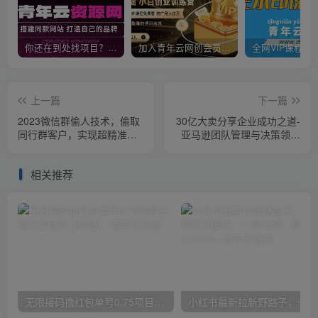
你还在到处找项目？还在当韭菜？我靠卖项目一个月收入5万+，曾经我也是个失败者。
加入青年云网创会员，全站资源免费学习。加入高级合伙人，推广日入1000+
上一篇
下一篇
2023微信群偷人技术，偷取
30亿大卖分享企业成功之道-
同行群客户，实现超精准拓
亚马逊团队管理与决策领导
客【教程+软件】【揭秘】
力
相关推荐
无限接码撸红包单号0.75项目无偿分享给你【揭秘】
小红