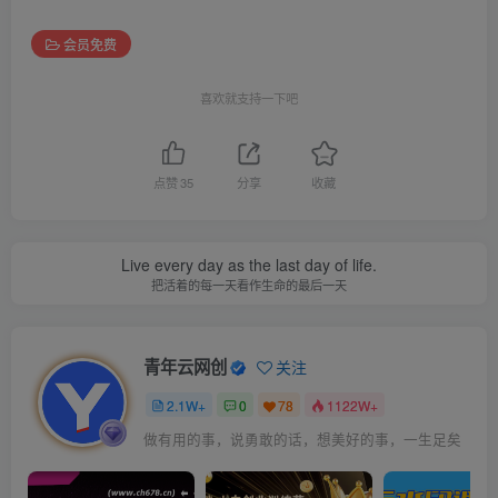
会员免费
喜欢就支持一下吧
点赞
35
分享
收藏
Live every day as the last day of life.
把活着的每一天看作生命的最后一天
青年云网创
关注
2.1W+
0
78
1122W+
做有用的事，说勇敢的话，想美好的事，一生足矣