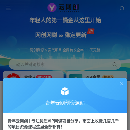
年轻人的第一桶金从这里开始
网创网赚 ∞ 稳定更新
网创资源 & 实战项目 全网首发全年365天更新
输入关键词搜索
合伙人
VIP会员
90%分佣
抢先
合伙人专属推广链接
免费下载全站资源
招募站长
APP下载
推荐
GO
青年云网创资源站
搭建同款网站，自己当老板
浏览器打开下载app
首页
创业课程
会员免费
正文
青年云网创 | 专注优质VIP网课项目分享，市面上收费几百几千
的项目资源课程这里全部都有！