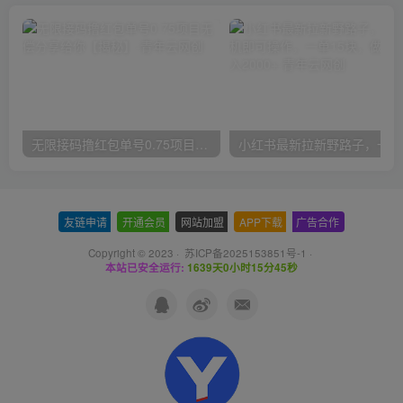
无限接码撸红包单号0.75项目无偿分享给你【揭秘】
小红
友链申请
-
开通会员
-
网站加盟
-
APP下载
-
广告合作
Copyright © 2023 ·
苏ICP备2025153851号-1
·
本站已安全运行:
1639天0小时15分45秒