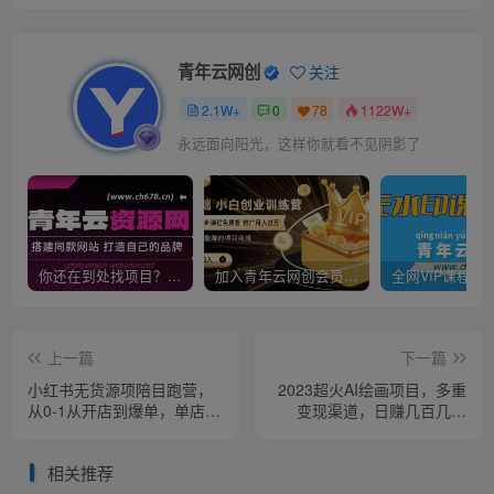
青年云网创
关注
2.1W+
0
78
1122W+
永远面向阳光，这样你就看不见阴影了
你还在到处找项目？还在当韭菜？我靠卖项目一个月收入5万+，曾经我也是个失败者。
加入青年云网创会员，全站资源免费学习。加入高级合伙人，推广日入1000+
上一篇
下一篇
小红书无货源项陪目‬跑营，
2023超火AI绘画项目，多重
从0-1从开店到爆单，单店30
变现渠道，日赚几百几千
万销售额，利润50%，有所‬
元！
的货干‬都享分‬给你
相关推荐