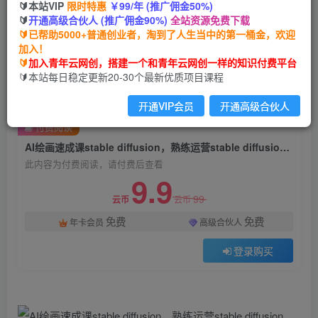
🔰本站VIP
限时特惠
￥99/年 (推广佣金50%)
AI绘画速成课stable diffusion，​熟练运营stable
🔰
开通高级合伙人 (推广佣金90%)
全站资源免费下载
diffusion，快速生成高品质设计图稿、B端设计
🔰已帮助5000+普通创业者，淘到了人生当中的第一桶金，欢迎
3D图标
加入！
🔰
加入青年云网创，搭建一个和青年云网创一样的知识付费平台
青年云网创
🔰本站每日稳定更新20-30个最新优质项目课程
关注
私信
2年前发布
开通VIP会员
开通高级合伙人
1563
148
付费阅读
AI绘画速成课stable diffusion，​熟练运营stable diffusion，快速生成高品质设计图稿、B端设计3D图标
此内容为付费阅读，请付费后查看
9.9
99
云币
云币
免费
免费
年卡会员
高级合伙人
登录购买