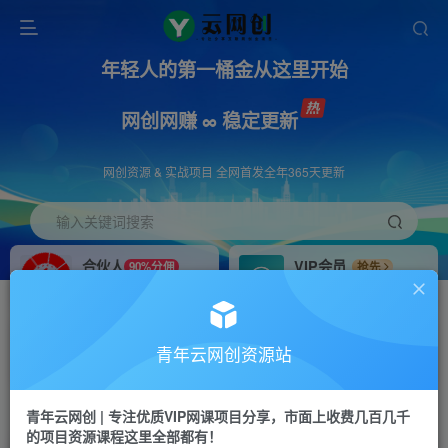
年轻人的第一桶金从这里开始
网创网赚 ∞ 稳定更新
网创资源 & 实战项目 全网首发全年365天更新
输入关键词搜索
合伙人
VIP会员
90%分佣
抢先
合伙人专属推广链接
免费下载全站资源
招募站长
APP下载
推荐
GO
青年云网创资源站
搭建同款网站，自己当老板
浏览器打开下载app
首页
创业课程
会员免费
正文
青年云网创 | 专注优质VIP网课项目分享，市面上收费几百几千
的项目资源课程这里全部都有！