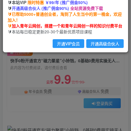
🔰本站VIP
限时特惠
￥99/年 (推广佣金50%)
快手0粉开通官方“磁力聚星”小铃铛，0基础0费用
🔰
开通高级合伙人 (推广佣金90%)
全站资源免费下载
实操无人直播“软件拉新”，每晚轻松入账1000+
🔰已帮助5000+普通创业者，淘到了人生当中的第一桶金，欢迎
【揭秘】
加入！
🔰
加入青年云网创，搭建一个和青年云网创一样的知识付费平台
青年云网创
🔰本站每日稳定更新20-30个最新优质项目课程
关注
私信
2年前发布
开通VIP会员
开通高级合伙人
1860
82
付费阅读
快手0粉开通官方“磁力聚星”小铃铛，0基础0费用实操无人直播“软件拉新”，每晚轻松入账1000+【揭秘】
此内容为付费阅读，请付费后查看
9.9
99
云币
云币
免费
免费
年卡会员
高级合伙人
登录购买