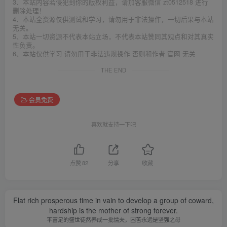
3、本站内容若侵犯到你的版权利益，请加客服微信 zt0512518 进行
删除处理！
4、本站全资源仅供测试和学习，请勿用于非法操作，一切后果与本站
无关。
5、本站一切资源不代表本站立场，不代表本站赞同其观点和对其真实
性负责。
6、本站仅供学习 请勿用于非法违规操作 否则和作者 官网 无关
THE END
会员免费
喜欢就支持一下吧
点赞
82
分享
收藏
Flat rich prosperous time in vain to develop a group of coward,
hardship is the mother of strong forever.
平富足的盛世徒然养成一批懦夫，困苦永远是坚强之母