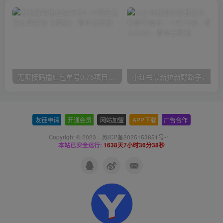
无限接码撸红包单号0.75项目无偿分享给你【揭秘】
小红
友链申请
-
开通会员
-
网站加盟
-
APP下载
-
广告合作
Copyright © 2023 ·
苏ICP备2025153851号-1
·
本站已安全运行:
1638天7小时36分39秒