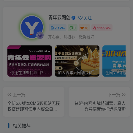
青年云网创
关注
2.1W+
0
78
1122W+
开心点，别担心，微笑就好
你还在到处找项目？还在当韭菜？我靠卖项目一个月收入5万+，曾经我也是个失败者。
加入青年云网创会员，全站资源免费学习。加入高级合伙人，推广日入1000+
上一篇
下一篇
全新5.0版本CMS影视站无授
褚盟·内容实战特训营，真人
权搭建即可使用内容全自动
秀导演带你打造探店IP
采集(源码+教程)
相关推荐