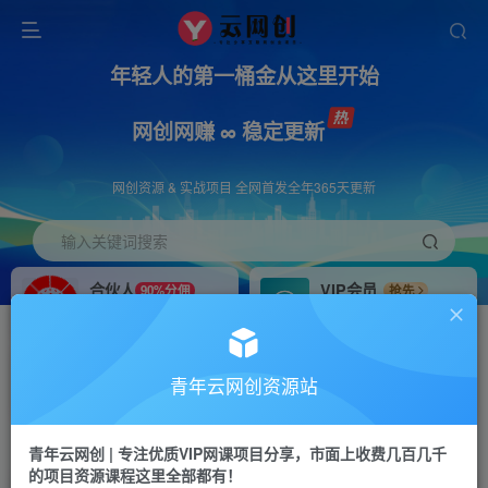
年轻人的第一桶金从这里开始
网创网赚 ∞ 稳定更新
网创资源 & 实战项目 全网首发全年365天更新
输入关键词搜索
合伙人
VIP会员
90%分佣
抢先
合伙人专属推广链接
免费下载全站资源
招募站长
APP下载
推荐
GO
青年云网创资源站
搭建同款网站，自己当老板
浏览器打开下载app
首页
创业课程
会员免费
正文
青年云网创 | 专注优质VIP网课项目分享，市面上收费几百几千
的项目资源课程这里全部都有！