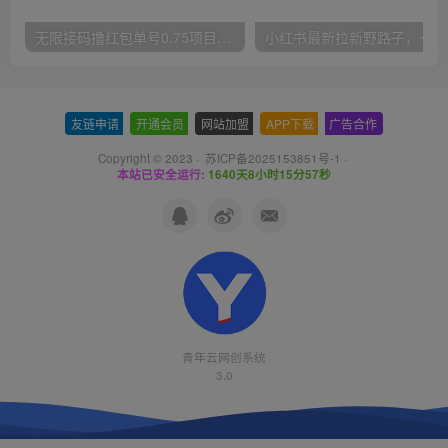
无限接码撸红包单号0.75项目无偿分享给你【揭秘】
小红
友链申请
-
开通会员
-
网站加盟
-
APP下载
-
广告合作
Copyright © 2023 ·
苏ICP备2025153851号-1
·
本站已安全运行:
1640天8小时15分58秒
青年云网创系统
3.0