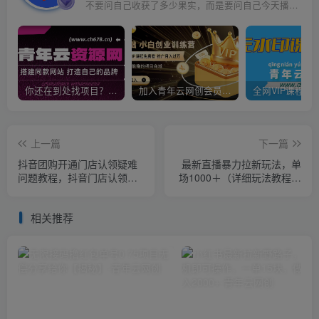
不要问自己收获了多少果实，而是要问自己今天播种了多少种子
你还在到处找项目？还在当韭菜？我靠卖项目一个月收入5万+，曾经我也是个失败者。
加入青年云网创会员，全站资源免费学习。加入高级合伙人，推广日入1000+
上一篇
下一篇
抖音团购开通门店认领疑难
最新直播暴力拉新玩法，单
问题教程，抖音门店认领流
场1000＋（详细玩法教程）
程
【揭秘】
相关推荐