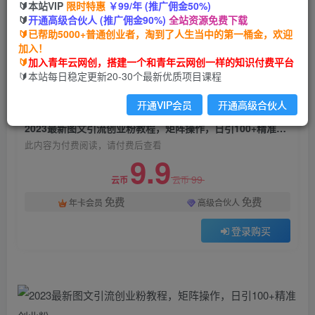
🔰本站VIP
限时特惠
￥99/年 (推广佣金50%)
2023最新图文引流创业粉教程，矩阵操作，日引
🔰
开通高级合伙人 (推广佣金90%)
全站资源免费下载
100+精准创业粉
🔰已帮助5000+普通创业者，淘到了人生当中的第一桶金，欢迎
加入！
青年云网创
关注
私信
🔰
加入青年云网创，搭建一个和青年云网创一样的知识付费平台
2年前发布
🔰本站每日稳定更新20-30个最新优质项目课程
618
113
开通VIP会员
开通高级合伙人
付费阅读
2023最新图文引流创业粉教程，矩阵操作，日引100+精准创业粉
此内容为付费阅读，请付费后查看
9.9
99
云币
云币
免费
免费
年卡会员
高级合伙人
登录购买