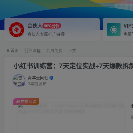
合伙人
VI
90%分佣
合伙人专属推广链接
免费
首页
创业课程
会员免费
正文
小红书训练营：7天定位实战+7天爆款拆
青年云网创
2年前发布
付费阅读