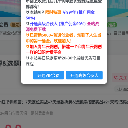
市面上收费几百几千的项目资源课程这里全
部都有！
🔰本站VIP
限时特惠
￥99/年 (推广佣金
50%)
🔰
开通高级合伙人 (推广佣金90%)
全站资
P会员
招募站长
抢先
推荐
源免费下载
下载全站资源
搭建同款网站，自己当
🔰已帮助5000+普通创业者，淘到了人生当
中的第一桶金，欢迎加入！
🔰
加入青年云网创，搭建一个和青年云网创
一样的知识付费平台
🔰本站每日稳定更新20-30个最新优质项目
解&选题库搭建实战+21天笔记实操实战
课程
开通VIP会员
开通高级合伙人
关注
88
小红书训练营：7天定位实战+7天爆款拆解&选题库搭建实战+21天笔记实
此内容为付费阅读，请付费后查看