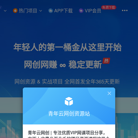
W
免费下载
热门项目
APP下载
VIP会员
年轻人的第一桶金从这里开始
网创网赚 ∞ 稳定更新
网创资源 & 实战项目 全网首发全年365天更新
青年云网创资源站
项目
引流
抖音
短视频
剪辑
会员
青年云网创 | 专注优质VIP网课项目分享，