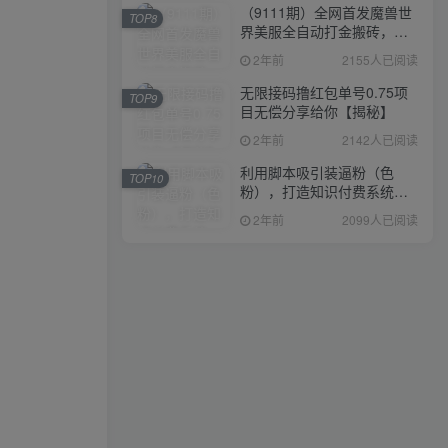
（9111期）全网首发魔兽世
TOP8
界美服全自动打金搬砖，日
入1000+，简单好操作，保
2年前
2155人已阅读
姆级教学
无限接码撸红包单号0.75项
TOP9
目无偿分享给你【揭秘】
2年前
2142人已阅读
利用脚本吸引装逼粉（色
TOP10
粉），打造知识付费系统，
附388元美女写真项目
2年前
2099人已阅读