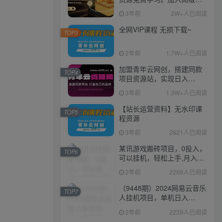
伙人，推广日入1000+
3年前
2W+人已阅读
全网VIP课程 无损下载~
TOP3
2年前
1.7W+人已阅读
加盟青年云网创，搭建同款
TOP4
项目资源站，实现日入
2000+
3年前
1.3W+人已阅读
【站长运营资料】无水印课
TOP5
程资源
3年前
2821人已阅读
某讯游戏搬砖项目，0投入，
TOP6
可以挂机，轻松上手,月入
3000+上不封顶
2年前
2269人已阅读
（9448期）2024网易云音乐
TOP7
人挂机项目，单机日入
150+，无脑月入5000+
2年前
2239人已阅读