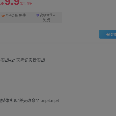
9.9
99
云币
云币
免费
高级合伙人
年卡会员
免费
登
实现“逆天改命”？.mp4.mp4