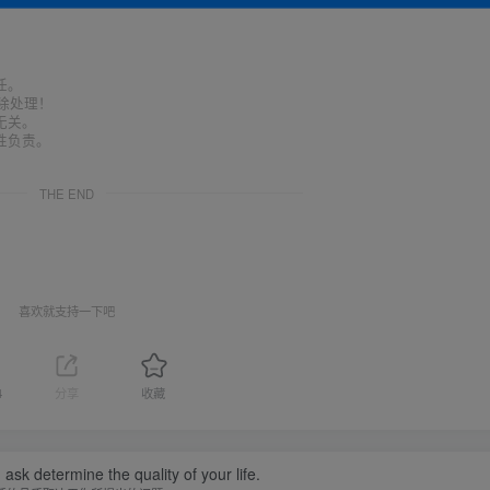
任。
删除处理！
无关。
性负责。
THE END
喜欢就支持一下吧
4
分享
收藏
ask determine the quality of your life.