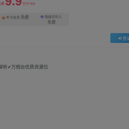
9.9
99
云币
云币
免费
高级合伙人
年卡会员
免费
登