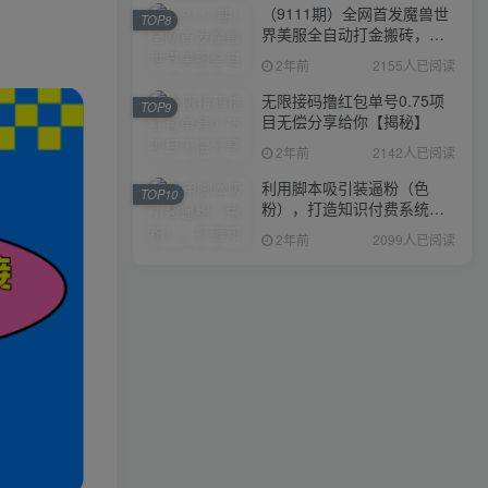
（9111期）全网首发魔兽世
TOP8
界美服全自动打金搬砖，日
入1000+，简单好操作，保
2年前
2155人已阅读
姆级教学
无限接码撸红包单号0.75项
TOP9
目无偿分享给你【揭秘】
2年前
2142人已阅读
利用脚本吸引装逼粉（色
TOP10
粉），打造知识付费系统，
附388元美女写真项目
2年前
2099人已阅读