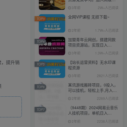
伙人，推广日入1000+
3年前
2W+人已阅读
全网VIP课程 无损下载~
TOP3
2年前
1.7W+人已阅读
加盟青年云网创，搭建同款
TOP4
项目资源站，实现日入
2000+
3年前
1.3W+人已阅读
建，提升销
【站长运营资料】无水印课
TOP5
程资源
3年前
2821人已阅读
某讯游戏搬砖项目，0投入，
额
TOP6
可以挂机，轻松上手,月入
3000+上不封顶
2年前
2269人已阅读
（9448期）2024网易云音乐
TOP7
人挂机项目，单机日入
150+，无脑月入5000+
2年前
2238人已阅读