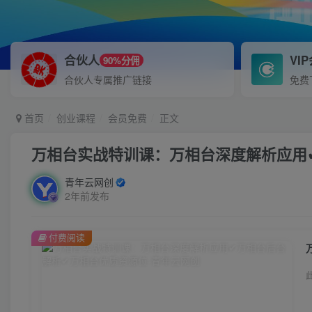
合伙人
VI
90%分佣
合伙人专属推广链接
免费
首页
创业课程
会员免费
正文
万相台实战特训课：万相台深度解析应用
青年云网创
2年前发布
付费阅读