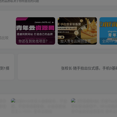
活的品质取决于你所提出的问题
陷比较
你还在到处找项目？还在当韭菜？我靠卖项目一个月收入5万+，曾经我也是个失败者。
加入青年云网创会员，全站资源免费学习。加入高级合伙人，推广日入1000+
到1搭
张校长·随手拍出仪式感，​手机0