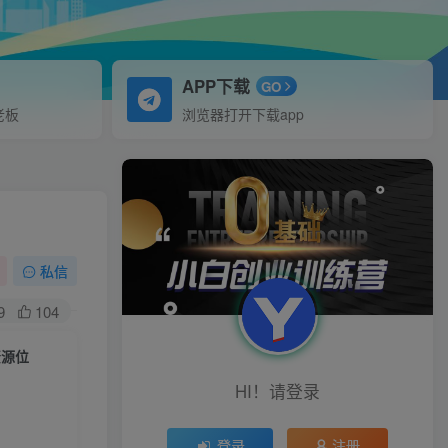
APP下载
GO
老板
浏览器打开下载app
私信
9
104
资源位
HI！请登录
登录
注册