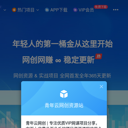
W
免费下载
热门项目
APP下载
VIP会员
年轻人的第一桶金从这里开始
网创网赚 ∞ 稳定更新
网创资源 & 实战项目 全网首发全年365天更新
青年云网创资源站
项目
引流
抖音
短视频
剪辑
会员
青年云网创 | 专注优质VIP网课项目分享，