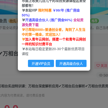
市面上收费几百几千的项目资源课程这里全
部都有！
🔰本站VIP
限时特惠
￥99/年 (推广佣金
50%)
🔰
开通高级合伙人 (推广佣金90%)
全站资
P会员
招募站长
抢先
推荐
源免费下载
下载全站资源
搭建同款网站，自己当
🔰已帮助5000+普通创业者，淘到了人生当
中的第一桶金，欢迎加入！
🔰
加入青年云网创，搭建一个和青年云网创
一样的知识付费平台
🔰本站每日稳定更新20-30个最新优质项目
✔万相台后台解析✔万相台优质资源位
课程
开通VIP会员
开通高级合伙人
关注
56
万相台实战特训课：万相台深度解析应用✔万相台后台解析✔万相台优质
此内容为付费阅读，请付费后查看