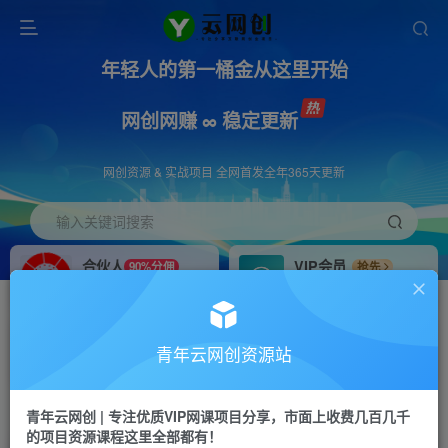
年轻人的第一桶金从这里开始
网创网赚 ∞ 稳定更新
网创资源 & 实战项目 全网首发全年365天更新
输入关键词搜索
合伙人
VIP会员
90%分佣
抢先
合伙人专属推广链接
免费下载全站资源
招募站长
APP下载
推荐
GO
青年云网创资源站
搭建同款网站，自己当老板
浏览器打开下载app
首页
创业课程
会员免费
正文
青年云网创 | 专注优质VIP网课项目分享，市面上收费几百几千
的项目资源课程这里全部都有！