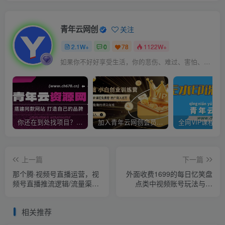
青年云网创
关注
2.1W+
0
78
1122W+
如果你不好好享受生活，你的悲伤、难过、害怕、羞愧和内疚会代替你享受
你还在到处找项目？还在当韭菜？我靠卖项目一个月收入5万+，曾经我也是个失败者。
加入青年云网创会员，全站资源免费学习。加入高级合伙人，推广日入1000+
上一篇
下一篇
那个腾·视频号直播运营，​视
外面收费1699的每日忆笑盘
频号直播推流逻辑/流量渠道
点类中视频账号玩法与技
解析/直播起号攻略/直播实操
巧，不用你写文案，无脑操
技巧
作
相关推荐