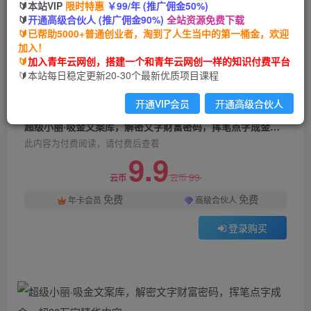
🔰本站VIP
限时特惠
￥99/年 (推广佣金50%)
超级小丽·吸金文案库，解密文字财富密码，挥笔
🔰
开通高级合伙人 (推广佣金90%)
全站资源免费下载
点字成金，超30万字精华内容
🔰已帮助5000+普通创业者，淘到了人生当中的第一桶金，欢迎
加入！
青年云网创
关注
私信
🔰
加入青年云网创，搭建一个和青年云网创一样的知识付费平台
2年前发布
🔰本站每日稳定更新20-30个最新优质项目课程
565
99
开通VIP会员
开通高级合伙人
付费阅读
超级小丽·吸金文案库，解密文字财富密码，挥笔点字成金，超30万字精华内容
此内容为付费阅读，请付费后查看
9.9
99
云币
云币
免费
免费
年卡会员
高级合伙人
登录购买