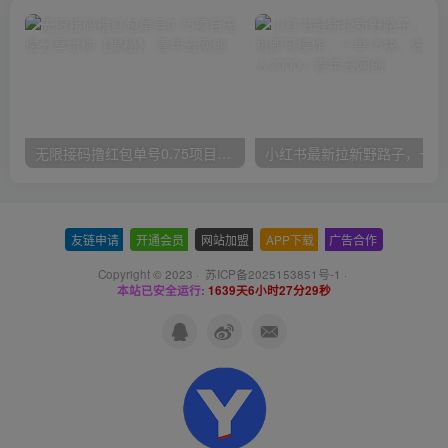
无限接码撸红包单号0.75项目无偿分享给你【揭秘】
小红
友链申请
-
开通会员
-
网站加盟
-
APP下载
-
广告合作
Copyright © 2023 ·
苏ICP备2025153851号-1
·
本站已安全运行:
1639天6小时27分30秒