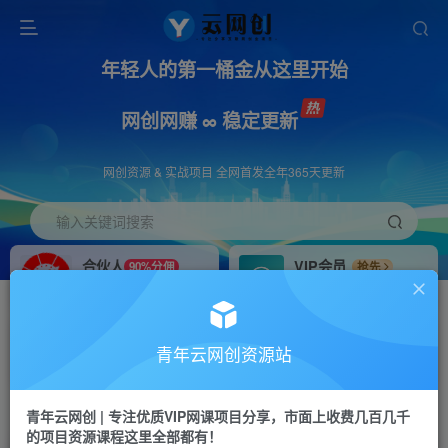
年轻人的第一桶金从这里开始
网创网赚 ∞ 稳定更新
网创资源 & 实战项目 全网首发全年365天更新
输入关键词搜索
合伙人
VIP会员
90%分佣
抢先
合伙人专属推广链接
免费下载全站资源
招募站长
APP下载
推荐
GO
青年云网创资源站
搭建同款网站，自己当老板
浏览器打开下载app
首页
创业课程
会员免费
正文
青年云网创 | 专注优质VIP网课项目分享，市面上收费几百几千
的项目资源课程这里全部都有！