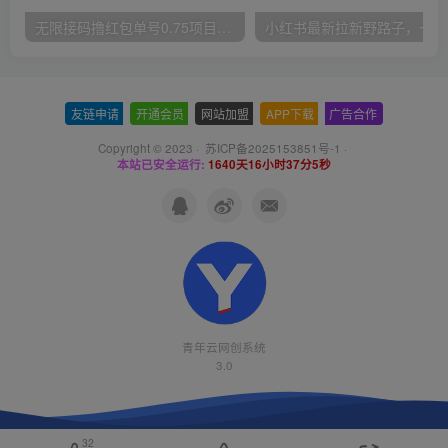
无限接码撸红包单号0.75项目无偿分享给你【揭秘】
小红
友链申请
-
开通会员
-
网站加盟
-
APP下载
-
广告合作
Copyright © 2023 ·
苏ICP备2025153851号-1
·
本站已安全运行:
1640天16小时37分5秒
青年云网创系统
3.0
32