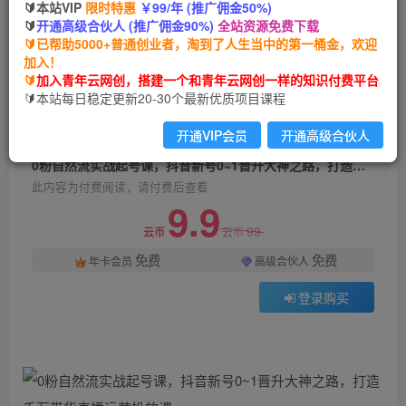
🔰本站VIP
限时特惠
￥99/年 (推广佣金50%)
0粉自然流实战起号课，抖音新号0~1晋升大神之
🔰
开通高级合伙人 (推广佣金90%)
全站资源免费下载
路，打造千万带货直播运营投放课
🔰已帮助5000+普通创业者，淘到了人生当中的第一桶金，欢迎
加入！
青年云网创
关注
私信
🔰
加入青年云网创，搭建一个和青年云网创一样的知识付费平台
2年前发布
🔰本站每日稳定更新20-30个最新优质项目课程
1978
32
开通VIP会员
开通高级合伙人
付费阅读
0粉自然流实战起号课，抖音新号0~1晋升大神之路，打造千万带货直播运营投放课
此内容为付费阅读，请付费后查看
9.9
99
云币
云币
免费
免费
年卡会员
高级合伙人
登录购买