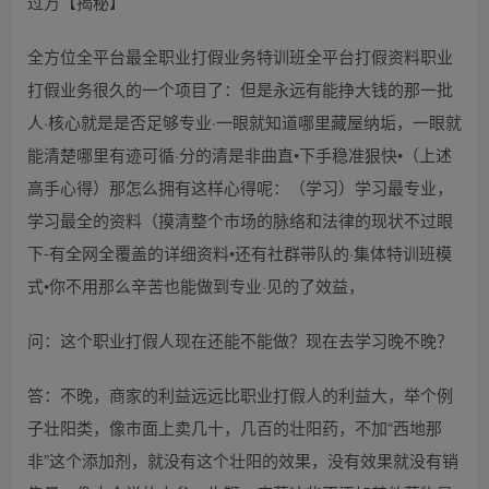
全方位全平台最全职业打假业务特训班全平台打假资料职业
打假业务很久的⼀个项⽬了：但是永远有能挣⼤钱的那⼀批
⼈·核⼼就是是否⾜够专业·⼀眼就知道哪⾥藏屋纳垢，⼀眼就
能清楚哪⾥有迹可循·分的清是⾮曲直•下⼿稳准狠快•（上述
⾼⼿⼼得）那怎么拥有这样⼼得呢：（学习）学习最专业，
学习最全的资料（摸清整个市场的脉络和法律的现状不过眼
下-有全⽹全覆盖的详细资料•还有社群带队的·集体特训班模
式•你不⽤那么⾟苦也能做到专业·⻅的了效益，
问：这个职业打假人现在还能不能做？现在去学习晚不晚？
答：不晚，商家的利益远远比职业打假人的利益大，举个例
子壮阳类，像市面上卖几十，几百的壮阳药，不加“西地那
非”这个添加剂，就没有这个壮阳的效果，没有效果就没有销