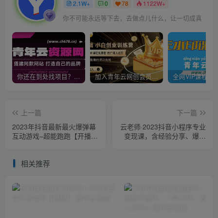
2.1W+
0
78
1122W+
你不可能永远等下去，去做点儿什么，让一切成真
你还在到处找项目？还在当韭菜？我靠卖项目一个月收入5万+，曾经我也是个失败者。
加入青年云网创会员，全站资源免费学习。加入高级合伙人，推广日入1000+
上一篇
下一篇
2023年抖音最新最火爆弹幕
云老师·2023抖音小程序专业
互动游戏–超能跑跑【开播教
变现课，含经验分享、爆发
程+起号教程+兔费对接报白
趋势、变现逻辑、养高权重
+一对一咨询服务+直播间搭
号、剪辑实操等
相关推荐
建指导】