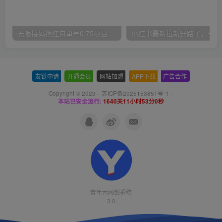
无限接码撸红包单号0.75项目无偿分享给你【揭秘】
小红
友链申请
-
开通会员
-
网站加盟
-
APP下载
-
广告合作
Copyright © 2023 ·
苏ICP备2025153851号-1
·
本站已安全运行:
1640天11小时53分1秒
青年云网创系统
3.0