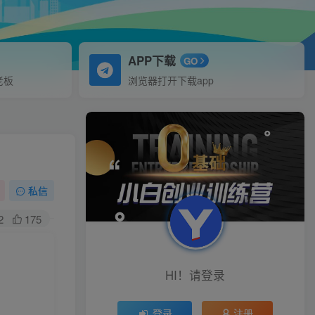
APP下载
GO
老板
浏览器打开下载app
私信
2
175
HI！请登录
登录
注册