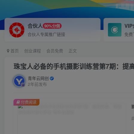
合伙人
VI
90%分佣
合伙人专属推广链接
免费
首页
创业课程
会员免费
正文
珠宝人必备的手机摄影训练营第7期：提
青年云网创
2年前发布
付费阅读