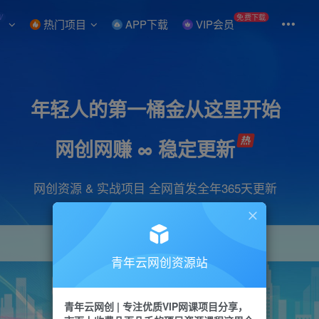
W
免费下载
热门项目
APP下载
VIP会员
年轻人的第一桶金从这里开始
网创网赚 ∞ 稳定更新
网创资源 & 实战项目 全网首发全年365天更新
青年云网创资源站
项目
引流
抖音
短视频
剪辑
会员
青年云网创 | 专注优质VIP网课项目分享，