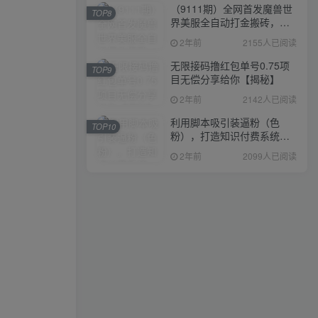
（9111期）全网首发魔兽世
TOP8
界美服全自动打金搬砖，日
入1000+，简单好操作，保
2年前
2155人已阅读
姆级教学
无限接码撸红包单号0.75项
TOP9
目无偿分享给你【揭秘】
2年前
2142人已阅读
利用脚本吸引装逼粉（色
TOP10
粉），打造知识付费系统，
附388元美女写真项目
2年前
2099人已阅读