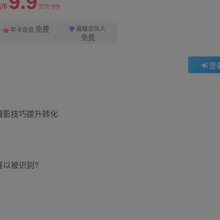
9.9
99
云币
云币
免费
高级合伙人
年卡会员
免费
登
难以被识别?