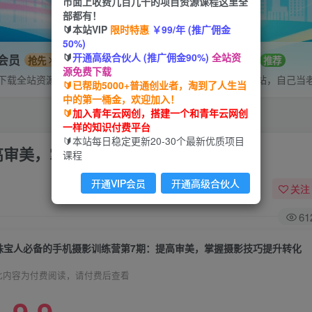
市面上收费几百几千的项目资源课程这里全
部都有！
🔰本站VIP
限时特惠
￥99/年 (推广佣金
50%)
🔰
开通高级合伙人 (推广佣金90%)
全站资
P会员
招募站长
抢先
推荐
源免费下载
下载全站资源
搭建同款网站，自己当
🔰已帮助5000+普通创业者，淘到了人生当
中的第一桶金，欢迎加入！
🔰
加入青年云网创，搭建一个和青年云网创
一样的知识付费平台
🔰本站每日稳定更新20-30个最新优质项目
高审美，掌握摄影技巧提升转化
课程
开通VIP会员
开通高级合伙人
关注
61
珠宝人必备的手机摄影训练营第7期：提高审美，掌握摄影技巧提升转化
此内容为付费阅读，请付费后查看