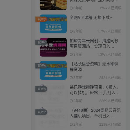
伙人，推广日入1000+
3年前
2W+人已阅读
全网VIP课程 无损下载~
TOP3
2年前
1.7W+人已阅读
加盟青年云网创，搭建同款
TOP4
项目资源站，实现日入
2000+
3年前
1.3W+人已阅读
【站长运营资料】无水印课
TOP5
程资源
3年前
2821人已阅读
某讯游戏搬砖项目，0投入，
TOP6
可以挂机，轻松上手,月入
3000+上不封顶
2年前
2269人已阅读
（9448期）2024网易云音乐
TOP7
人挂机项目，单机日入
150+，无脑月入5000+
2年前
2238人已阅读