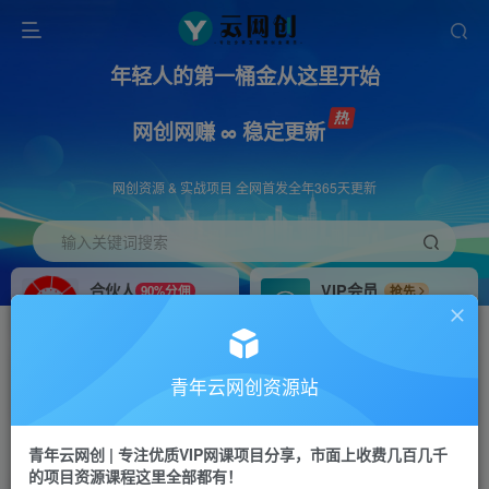
年轻人的第一桶金从这里开始
网创网赚 ∞ 稳定更新
网创资源 & 实战项目 全网首发全年365天更新
输入关键词搜索
合伙人
VIP会员
90%分佣
抢先
合伙人专属推广链接
免费下载全站资源
招募站长
APP下载
推荐
GO
青年云网创资源站
搭建同款网站，自己当老板
浏览器打开下载app
首页
创业课程
会员免费
正文
青年云网创 | 专注优质VIP网课项目分享，市面上收费几百几千
的项目资源课程这里全部都有！