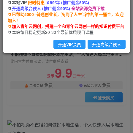
🔰本站VIP
限时特惠
￥99/年 (推广佣金50%)
不拍视频不直播如何做好本地生活，个人快速入局
🔰
开通高级合伙人 (推广佣金90%)
全站资源免费下载
本地生活必学课
🔰已帮助5000+普通创业者，淘到了人生当中的第一桶金，欢迎
加入！
青年云网创
关注
私信
🔰
加入青年云网创，搭建一个和青年云网创一样的知识付费平台
2年前发布
🔰本站每日稳定更新20-30个最新优质项目课程
1938
181
开通VIP会员
开通高级合伙人
付费阅读
不拍视频不直播如何做好本地生活，个人快速入局本地生活必学课
此内容为付费阅读，请付费后查看
9.9
99
云币
云币
免费
免费
年卡会员
高级合伙人
登录购买