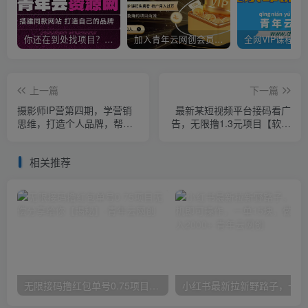
你还在到处找项目？还在当韭菜？我靠卖项目一个月收入5万+，曾经我也是个失败者。
加入青年云网创会员，全站资源免费学习。加入高级合伙人，推广日入1000+
上一篇
下一篇
摄影师IP营第四期，学营销
最新某短视频平台接码看广
思维，打造个人品牌，帮助
告，无限撸1.3元项目【软件
摄影师涨粉变现
+详细操作教程】
相关推荐
无限接码撸红包单号0.75项目无偿分享给你【揭秘】
小红