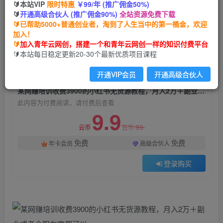
🔰本站VIP
限时特惠
￥99/年 (推广佣金50%)
某网赚培训收费3900的小红书无货源教程，月入2
🔰
开通高级合伙人 (推广佣金90%)
全站资源免费下载
万＋副业或者全职在家都可以
🔰已帮助5000+普通创业者，淘到了人生当中的第一桶金，欢迎
加入！
青年云网创
关注
私信
🔰
加入青年云网创，搭建一个和青年云网创一样的知识付费平台
2年前发布
🔰本站每日稳定更新20-30个最新优质项目课程
1884
133
开通VIP会员
开通高级合伙人
付费阅读
某网赚培训收费3900的小红书无货源教程，月入2万＋副业或者全职在家都可以
此内容为付费阅读，请付费后查看
9.9
99
云币
云币
免费
免费
年卡会员
高级合伙人
登录购买