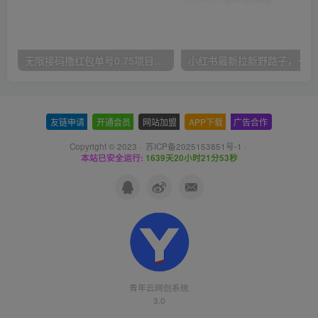
无限接码撸红包单号0.75项目无偿分享给你【揭秘】
小红
友链申请
-
开通会员
-
网站加盟
-
APP下载
-
广告合作
Copyright © 2023 ·
苏ICP备2025153851号-1
·
本站已安全运行:
1639天20小时21分54秒
青年云网创系统
3.0