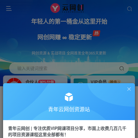
年轻人的第一桶金从这里开始
网创网赚 ∞ 稳定更新
网创资源 & 实战项目 全网首发全年365天更新
输入关键词搜索
合伙人
VIP会员
90%分佣
抢先
合伙人专属推广链接
免费下载全站资源
招募站长
APP下载
推荐
GO
青年云网创资源站
搭建同款网站，自己当老板
浏览器打开下载app
首页
创业课程
会员免费
正文
青年云网创 | 专注优质VIP网课项目分享，市面上收费几百几千
的项目资源课程这里全部都有！