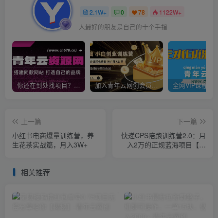
2.1W+
0
78
1122W+
人最好的朋友是自己的十个手指
你还在到处找项目？还在当韭菜？我靠卖项目一个月收入5万+，曾经我也是个失败者。
加入青年云网创会员，全站资源免费学习。加入高级合伙人，推广日入1000+
上一篇
下一篇
小红书电商爆量训练营，养
快递CPS陪跑训练营2.0：月
生花茶实战篇，月入3W+
入2万的正规蓝海项目【揭
秘】
相关推荐