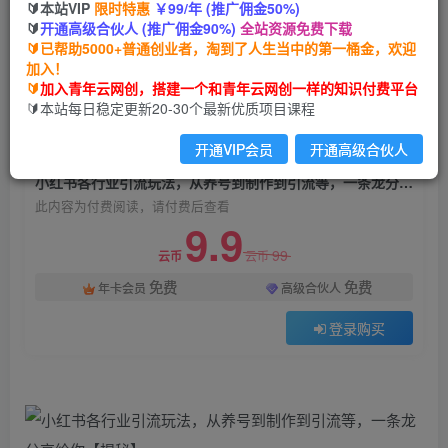
🔰本站VIP
限时特惠
￥99/年 (推广佣金50%)
小红书各行业引流玩法，从养号到制作到引流等，
🔰
开通高级合伙人 (推广佣金90%)
全站资源免费下载
一条龙分享给你【揭秘】
🔰已帮助5000+普通创业者，淘到了人生当中的第一桶金，欢迎
加入！
青年云网创
关注
私信
🔰
加入青年云网创，搭建一个和青年云网创一样的知识付费平台
2年前发布
🔰本站每日稳定更新20-30个最新优质项目课程
1112
96
开通VIP会员
开通高级合伙人
付费阅读
小红书各行业引流玩法，从养号到制作到引流等，一条龙分享给你【揭秘】
此内容为付费阅读，请付费后查看
9.9
99
云币
云币
免费
免费
年卡会员
高级合伙人
登录购买