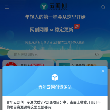
年轻人的第一桶金从这里开始
网创网赚 ∞ 稳定更新
网创资源 & 实战项目 全网首发全年365天更新
输入关键词搜索
合伙人
VIP会员
90%分佣
抢先
合伙人专属推广链接
免费下载全站资源
招募站长
APP下载
推荐
GO
青年云网创资源站
搭建同款网站，自己当老板
浏览器打开下载app
首页
创业课程
会员免费
正文
青年云网创 | 专注优质VIP网课项目分享，市面上收费几百几千
的项目资源课程这里全部都有！