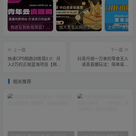
你还在到处找项目？还在当韭菜？我靠卖项目一个月收入5万+，曾经我也是个失败者。
加入青年云网创会员，全站资源免费学习。加入高级合伙人，推广日入1000+
上一篇
下一篇
快递CPS陪跑训练营2.0：月
抖音月销一万单的零食无人
入2万的正规蓝海项目【揭
语音直播玩法：简单易上
秘】
手，收益不错
相关推荐
无限接码撸红包单号0.75项目无偿分享给你【揭秘】
小红