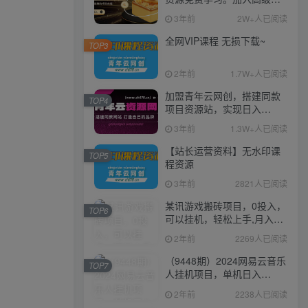
伙人，推广日入1000+
3年前
2W+人已阅读
全网VIP课程 无损下载~
TOP3
2年前
1.7W+人已阅读
加盟青年云网创，搭建同款
TOP4
项目资源站，实现日入
2000+
3年前
1.3W+人已阅读
【站长运营资料】无水印课
TOP5
程资源
3年前
2821人已阅读
某讯游戏搬砖项目，0投入，
TOP6
可以挂机，轻松上手,月入
3000+上不封顶
2年前
2269人已阅读
（9448期）2024网易云音乐
TOP7
人挂机项目，单机日入
150+，无脑月入5000+
2年前
2238人已阅读