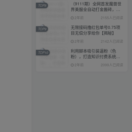
（9111期）全网首发魔兽世
TOP8
界美服全自动打金搬砖，日
入1000+，简单好操作，保
2年前
2155人已阅读
姆级教学
无限接码撸红包单号0.75项
TOP9
目无偿分享给你【揭秘】
2年前
2142人已阅读
利用脚本吸引装逼粉（色
TOP10
粉），打造知识付费系统，
附388元美女写真项目
2年前
2099人已阅读