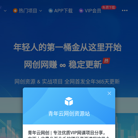
W
免费下载
热门项目
APP下载
VIP会员
年轻人的第一桶金从这里开始
网创网赚 ∞ 稳定更新
网创资源 & 实战项目 全网首发全年365天更新
青年云网创资源站
项目
引流
抖音
短视频
剪辑
会员
青年云网创 | 专注优质VIP网课项目分享，