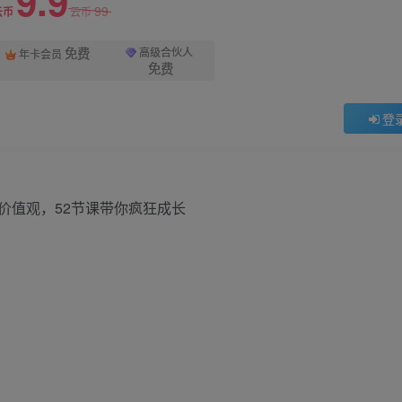
9.9
99
云币
云币
免费
高级合伙人
年卡会员
免费
登