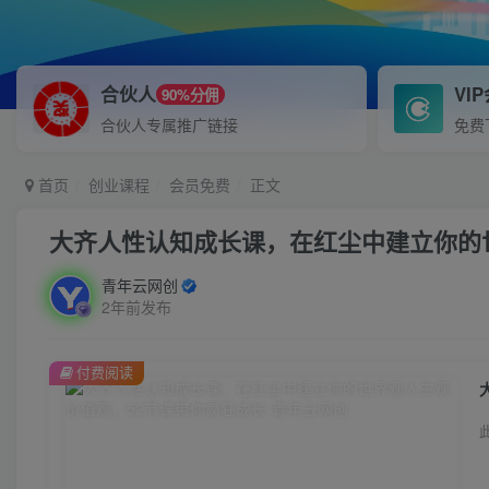
合伙人
VI
90%分佣
合伙人专属推广链接
免费
首页
创业课程
会员免费
正文
大齐人性认知成长课，在红尘中建立你的
青年云网创
2年前发布
付费阅读