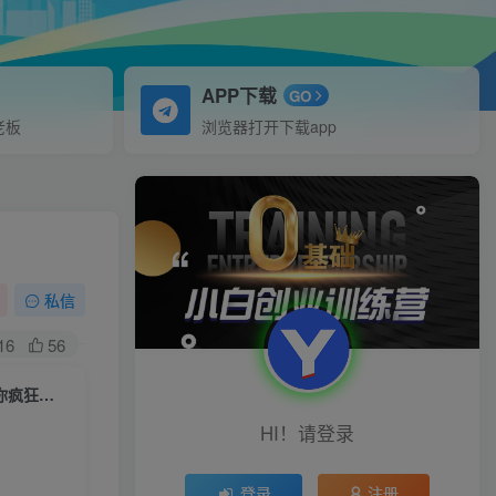
APP下载
GO
老板
浏览器打开下载app
私信
16
56
大齐人性认知成长课，在红尘中建立你的世界观人生观价值观，52节课带你疯狂成长
HI！请登录
登录
注册