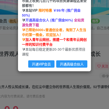
市面上收费几百几千的项目资源课程这里全
部都有！
🔰本站VIP
限时特惠
￥99/年 (推广佣金
50%)
🔰
开通高级合伙人 (推广佣金90%)
全站资
P会员
招募站长
抢先
推荐
源免费下载
下载全站资源
搭建同款网站，自己当
🔰已帮助5000+普通创业者，淘到了人生当
中的第一桶金，欢迎加入！
🔰
加入青年云网创，搭建一个和青年云网创
一样的知识付费平台
🔰本站每日稳定更新20-30个最新优质项目
世界观人生观价值观，52节课带你疯狂成长
课程
开通VIP会员
开通高级合伙人
关注
9
此内容为付费阅读，请付费后查看