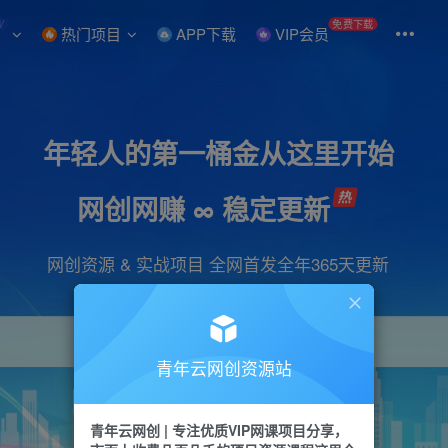
W
免费下载
热门项目
APP下载
VIP会员
年轻人的第一桶金从这里开始
网创网赚 ∞ 稳定更新
网创资源 & 实战项目 全网首发全年365天更新
青年云网创资源站
项目
引流
抖音
短视频
剪辑
会员
青年云网创 | 专注优质VIP网课项目分享，