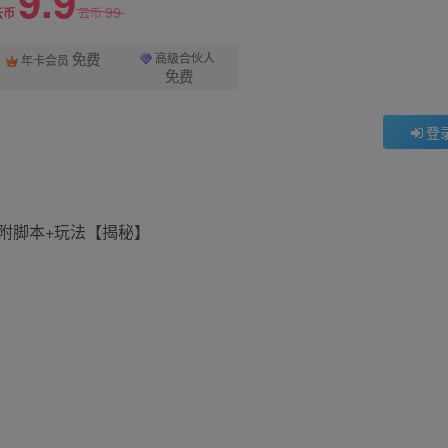
9.9
99
云币
云币
免费
高级合伙人
年卡会员
免费
登