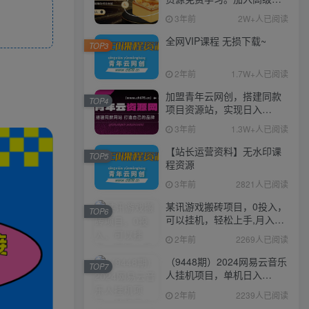
伙人，推广日入1000+
3年前
2W+人已阅读
全网VIP课程 无损下载~
TOP3
2年前
1.7W+人已阅读
加盟青年云网创，搭建同款
TOP4
项目资源站，实现日入
2000+
3年前
1.3W+人已阅读
【站长运营资料】无水印课
TOP5
程资源
3年前
2821人已阅读
某讯游戏搬砖项目，0投入，
TOP6
可以挂机，轻松上手,月入
3000+上不封顶
2年前
2269人已阅读
（9448期）2024网易云音乐
TOP7
人挂机项目，单机日入
150+，无脑月入5000+
2年前
2239人已阅读