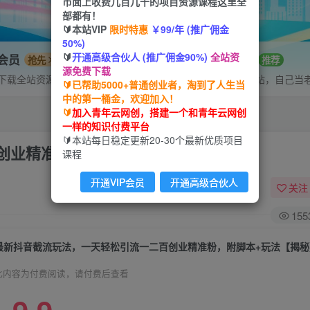
市面上收费几百几千的项目资源课程这里全
部都有！
🔰本站VIP
限时特惠
￥99/年 (推广佣金
50%)
🔰
开通高级合伙人 (推广佣金90%)
全站资
P会员
招募站长
抢先
推荐
源免费下载
下载全站资源
搭建同款网站，自己当
🔰已帮助5000+普通创业者，淘到了人生当
中的第一桶金，欢迎加入！
🔰
加入青年云网创，搭建一个和青年云网创
一样的知识付费平台
🔰本站每日稳定更新20-30个最新优质项目
创业精准粉，附脚本+玩法【揭秘】
课程
开通VIP会员
开通高级合伙人
关注
155
最新抖音截流玩法，一天轻松引流一二百创业精准粉，附脚本+玩法【揭秘
此内容为付费阅读，请付费后查看