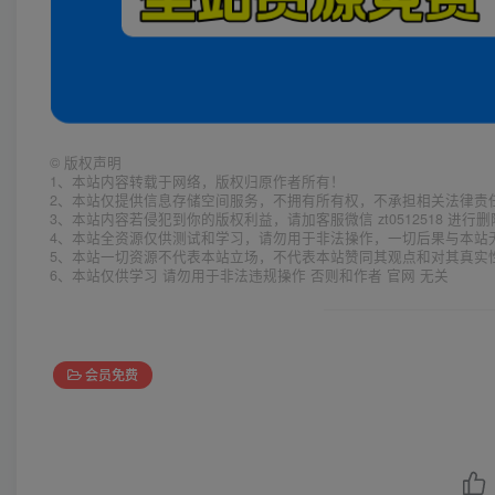
©
版权声明
1、本站内容转载于网络，版权归原作者所有！
2、本站仅提供信息存储空间服务，不拥有所有权，不承担相关法律责
3、本站内容若侵犯到你的版权利益，请加客服微信 zt0512518 进行
4、本站全资源仅供测试和学习，请勿用于非法操作，一切后果与本站
5、本站一切资源不代表本站立场，不代表本站赞同其观点和对其真实
6、本站仅供学习 请勿用于非法违规操作 否则和作者 官网 无关
会员免费