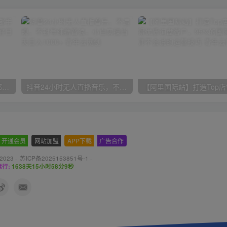
小红书最新拉新野路子，一部手机即可操作，一单15块，做得好日入2000+
抖音24小时无人直播音乐，不违规，不封号纯撸音浪，小白实操当天日入1000+
开通会员
-
网站加盟
-
APP下载
-
广告合作
 2023 ·
苏ICP备2025153851号-1
·
行:
1638天15小时58分10秒