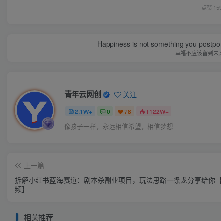
点赞
15
Happiness is not something you postpone
幸福不应该留到未
青年云网创
关注
2.1W+
0
78
1122W+
像孩子一样，永远相信希望，相信梦想
上一篇
拆解小红书蓝海赛道：剧本杀副业项目，玩法思路一条龙分享给你【
频】
相关推荐