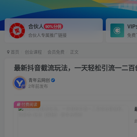
合伙人
VI
90%分佣
合伙人专属推广链接
免费
首页
创业课程
会员免费
正文
最新抖音截流玩法，一天轻松引流一二百
青年云网创
2年前发布
付费阅读