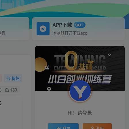
APP下载
GO
老板
浏览器打开下载app
私信
3
159
】
HI！请登录
登录
注册