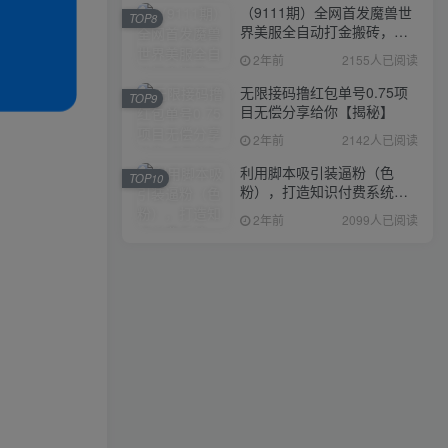
（9111期）全网首发魔兽世
TOP8
界美服全自动打金搬砖，日
入1000+，简单好操作，保
2年前
2155人已阅读
姆级教学
无限接码撸红包单号0.75项
TOP9
目无偿分享给你【揭秘】
2年前
2142人已阅读
利用脚本吸引装逼粉（色
TOP10
粉），打造知识付费系统，
附388元美女写真项目
2年前
2099人已阅读