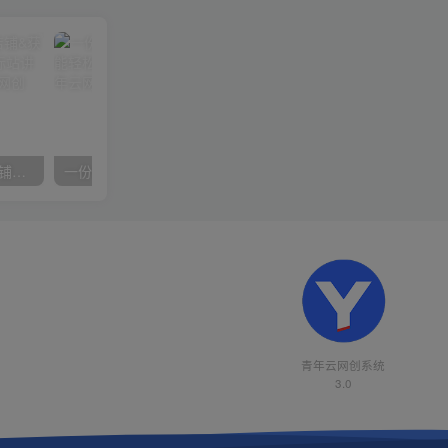
【阿里国际站】打造Top店铺&获得优质询盘客户，​95%的国际站讲师不会说的运营技巧
一份资料多种变现方式，小白也能轻松上手，日入800不是问题
青年云网创系统
3.0