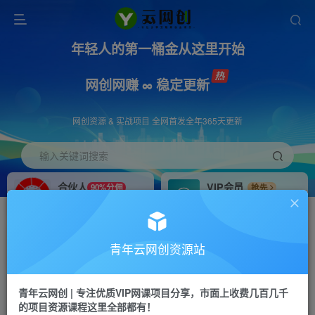
年轻人的第一桶金从这里开始
网创网赚 ∞ 稳定更新
网创资源 & 实战项目 全网首发全年365天更新
输入关键词搜索
合伙人
VIP会员
90%分佣
抢先
合伙人专属推广链接
免费下载全站资源
招募站长
APP下载
推荐
GO
青年云网创资源站
搭建同款网站，自己当老板
浏览器打开下载app
首页
创业课程
会员免费
正文
青年云网创 | 专注优质VIP网课项目分享，市面上收费几百几千
的项目资源课程这里全部都有！