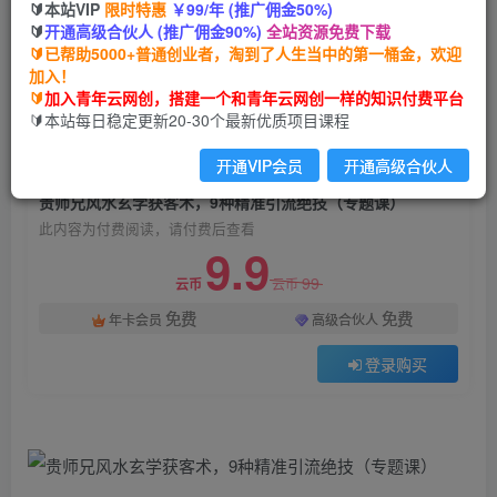
🔰本站VIP
限时特惠
￥99/年 (推广佣金50%)
贵师兄风水玄学获客术，9种精准引流绝技（专题
🔰
开通高级合伙人 (推广佣金90%)
全站资源免费下载
课）
🔰已帮助5000+普通创业者，淘到了人生当中的第一桶金，欢迎
加入！
青年云网创
关注
私信
🔰
加入青年云网创，搭建一个和青年云网创一样的知识付费平台
2年前发布
🔰本站每日稳定更新20-30个最新优质项目课程
552
63
开通VIP会员
开通高级合伙人
付费阅读
贵师兄风水玄学获客术，9种精准引流绝技（专题课）
此内容为付费阅读，请付费后查看
9.9
99
云币
云币
免费
免费
年卡会员
高级合伙人
登录购买