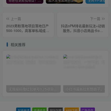
你还在到处找项目？还在当韭菜？我靠卖项目一个月收入5万+，曾经我也是个失败者。
加入青年云网创会员，全站资源免费学习。加入高级合伙人，推广日入1000+
上一篇
下一篇
2023男粉落地项目落地日产
抖店oPM排名最新玩法+动销
500-1000，高客单私域成
服务，抖音小店商品卡oPM
交！零基础小白上手无压力
算法最新破解玩法，暴力卡
【揭秘】
排名
相关推荐
无限接码撸红包单号0.75项目无偿分享给你【揭秘】
小红
友链申请
-
开通会员
-
网站加盟
-
APP下载
-
广告合作