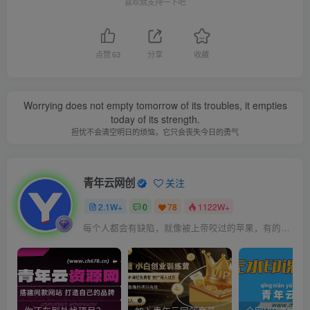
喜欢就支持一下吧
点赞
63
分享
收藏
Worrying does not empty tomorrow of its troubles, it empties
today of its strength.
担忧不会清空明日的烦恼，它只会丧失今日的勇气
青年云网创
关注
2.1W+
0
78
1122W+
每个人都会有缺陷，就像被上帝咬过的苹果，有的人缺陷比较大，正是因为上帝特别喜欢他的芬芳