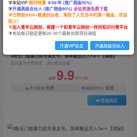
🔰本站VIP
限时特惠
￥99/年 (推广佣金50%)
0粉无门槛暴力起号美女号，简单搬运月入1w＋
🔰
开通高级合伙人 (推广佣金90%)
全站资源免费下载
【揭秘】
🔰已帮助5000+普通创业者，淘到了人生当中的第一桶金，欢迎
加入！
青年云网创
关注
私信
🔰
加入青年云网创，搭建一个和青年云网创一样的知识付费平台
2年前发布
🔰本站每日稳定更新20-30个最新优质项目课程
1269
115
开通VIP会员
开通高级合伙人
付费阅读
0粉无门槛暴力起号美女号，简单搬运月入1w＋【揭秘】
此内容为付费阅读，请付费后查看
9.9
99
云币
云币
免费
免费
年卡会员
高级合伙人
登录购买