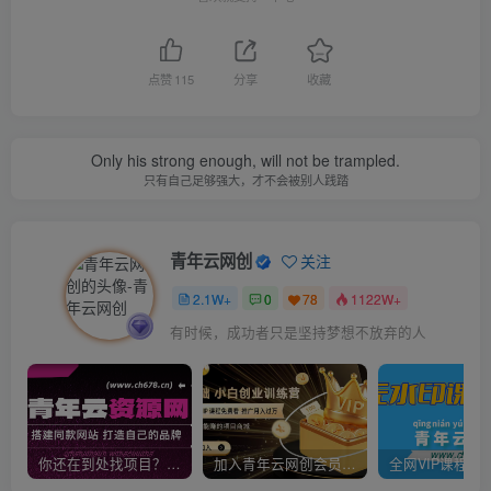
点赞
115
分享
收藏
Only his strong enough, will not be trampled.
只有自己足够强大，才不会被别人践踏
青年云网创
关注
2.1W+
0
78
1122W+
有时候，成功者只是坚持梦想不放弃的人
你还在到处找项目？还在当韭菜？我靠卖项目一个月收入5万+，曾经我也是个失败者。
加入青年云网创会员，全站资源免费学习。加入高级合伙人，推广日入1000+