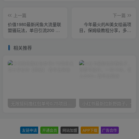
上一篇
下一篇
价值1980最新闲鱼大流量联
今年最火的AI美女绘画项
盟骚玩法，单日引流200 ，
目，保姆级教程分享，多重
稳定日入1000 【第二期】
变现方式，让小白轻松上手
【揭秘】
相关推荐
无限接码撸红包单号0.75项目无偿分享给你【揭秘】
小红
友链申请
-
开通会员
-
网站加盟
-
APP下载
-
广告合作