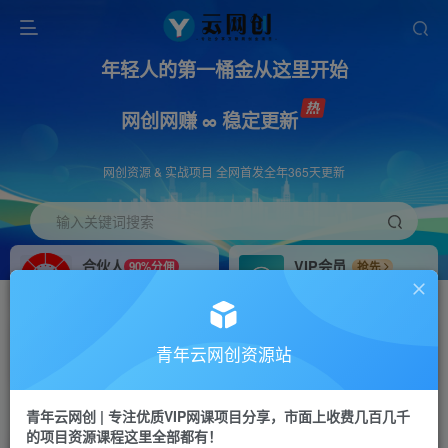
年轻人的第一桶金从这里开始
网创网赚 ∞ 稳定更新
网创资源 & 实战项目 全网首发全年365天更新
输入关键词搜索
合伙人
VIP会员
90%分佣
抢先
合伙人专属推广链接
免费下载全站资源
招募站长
APP下载
推荐
GO
青年云网创资源站
搭建同款网站，自己当老板
浏览器打开下载app
首页
创业课程
会员免费
正文
青年云网创 | 专注优质VIP网课项目分享，市面上收费几百几千
的项目资源课程这里全部都有！