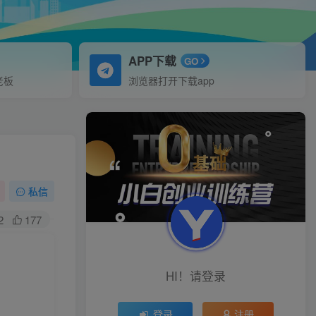
APP下载
GO
老板
浏览器打开下载app
私信
2
177
HI！请登录
登录
注册