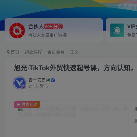
合伙人
VI
90%分佣
合伙人专属推广链接
免费
首页
创业课程
会员免费
正文
旭光·TikTok外贸快速起号课，​方向
青年云网创
2年前发布
付费阅读