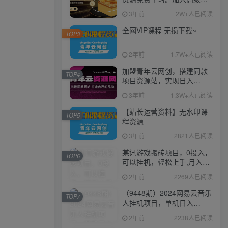
伙人，推广日入1000+
3年前
2W+人已阅读
全网VIP课程 无损下载~
TOP3
2年前
1.7W+人已阅读
加盟青年云网创，搭建同款
TOP4
项目资源站，实现日入
2000+
3年前
1.3W+人已阅读
【站长运营资料】无水印课
TOP5
程资源
3年前
2821人已阅读
某讯游戏搬砖项目，0投入，
TOP6
可以挂机，轻松上手,月入
3000+上不封顶
2年前
2269人已阅读
（9448期）2024网易云音乐
TOP7
人挂机项目，单机日入
150+，无脑月入5000+
2年前
2238人已阅读