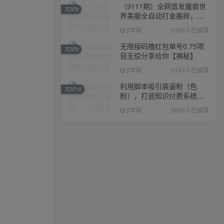
（9111期）全网首发魔兽世
TOP8
界美服全自动打金搬砖，日
入1000+，简单好操作，保
2年前
2155人已阅读
姆级教学
无限接码撸红包单号0.75项
TOP9
目无偿分享给你【揭秘】
2年前
2142人已阅读
利用脚本吸引装逼粉（色
TOP10
粉），打造知识付费系统，
附388元美女写真项目
2年前
2099人已阅读