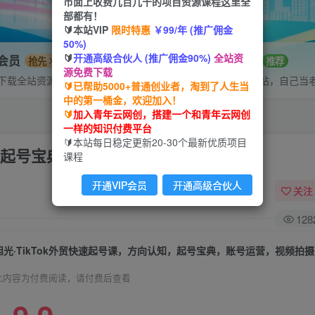
市面上收费几百几千的项目资源课程这里全
部都有！
🔰本站VIP
限时特惠
￥99/年 (推广佣金
50%)
🔰
开通高级合伙人 (推广佣金90%)
全站资
P会员
招募站长
抢先
推荐
源免费下载
下载全站资源
搭建同款网站，自己当
🔰已帮助5000+普通创业者，淘到了人生当
中的第一桶金，欢迎加入！
🔰
加入青年云网创，搭建一个和青年云网创
一样的知识付费平台
🔰本站每日稳定更新20-30个最新优质项目
认知，起号宝典，账号运营，视频拍摄
课程
开通VIP会员
开通高级合伙人
关注
128
旭光·TikTok外贸快速起号课，​方向认知，起号宝典，账号运营，视频拍摄
此内容为付费阅读，请付费后查看