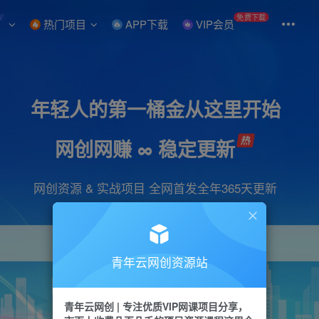
W
免费下载
热门项目
APP下载
VIP会员
年轻人的第一桶金从这里开始
网创网赚 ∞ 稳定更新
网创资源 & 实战项目 全网首发全年365天更新
青年云网创资源站
项目
引流
抖音
短视频
剪辑
会员
青年云网创 | 专注优质VIP网课项目分享，