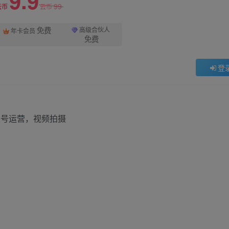
9.9
99
云币
云币
免费
高级合伙人
年卡会员
免费
登