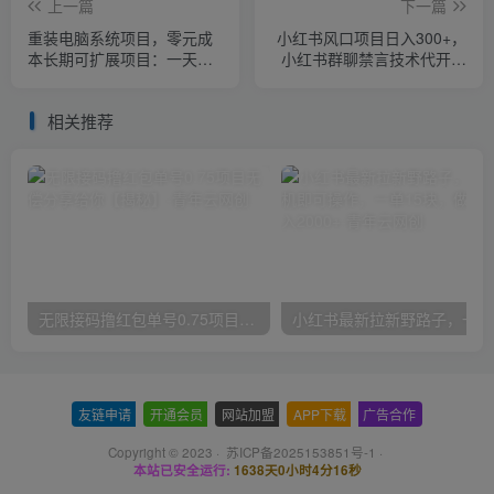
上一篇
下一篇
重装电脑系统项目，零元成
小红书风口项目日入300+，
本长期可扩展项目：一天可
小红书群聊禁言技术代开项
收益500【揭秘】
目，适合新手操作
相关推荐
无限接码撸红包单号0.75项目无偿分享给你【揭秘】
小红
友链申请
-
开通会员
-
网站加盟
-
APP下载
-
广告合作
Copyright © 2023 ·
苏ICP备2025153851号-1
·
本站已安全运行:
1638天0小时4分17秒