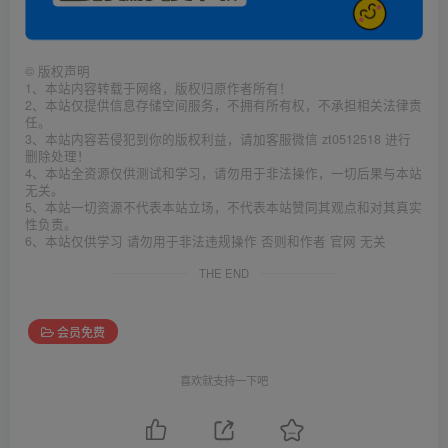
©
版权声明
1、本站内容转载于网络，版权归原作者所有！
2、本站仅提供信息存储空间服务，不拥有所有权，不承担相关法律责
任。
3、本站内容若侵犯到你的版权利益，请加客服微信 zt0512518 进行
删除处理！
4、本站全资源仅供测试和学习，请勿用于非法操作，一切后果与本站
无关。
5、本站一切资源不代表本站立场，不代表本站赞同其观点和对其真实
性负责。
6、本站仅供学习 请勿用于非法违规操作 否则和作者 官网 无关
THE END
会员免费
喜欢就支持一下吧