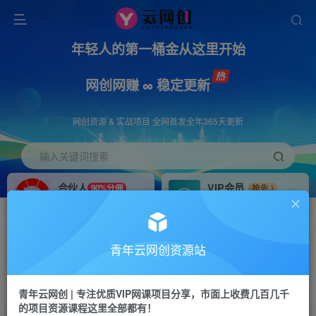
年轻人的第一桶金从这里开始
网创网赚 ∞ 稳定更新
网创资源 & 实战项目 全网首发全年365天更新
输入关键词搜索
合伙人
VIP会员
90%分佣
抢先
合伙人专属推广链接
免费下载全站资源
招募站长
APP下载
推荐
GO
青年云网创资源站
搭建同款网站，自己当老板
浏览器打开下载app
首页
创业课程
会员免费
正文
青年云网创 | 专注优质VIP网课项目分享，市面上收费几百几千
的项目资源课程这里全部都有！