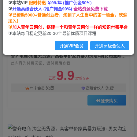
🔰本站VIP
限时特惠
￥99/年 (推广佣金50%)
誉齐电商·淘宝无货源，高客单价家具暴力玩法+男
🔰
开通高级合伙人 (推广佣金90%)
全站资源免费下载
女淘宝网红店同行截流玩法等
🔰已帮助5000+普通创业者，淘到了人生当中的第一桶金，欢迎
加入！
青年云网创
关注
私信
🔰
加入青年云网创，搭建一个和青年云网创一样的知识付费平台
2年前发布
🔰本站每日稳定更新20-30个最新优质项目课程
869
55
开通VIP会员
开通高级合伙人
付费阅读
誉齐电商·淘宝无货源，高客单价家具暴力玩法+男女淘宝网红店同行截流玩法等
此内容为付费阅读，请付费后查看
9.9
99
云币
云币
免费
免费
年卡会员
高级合伙人
登录购买