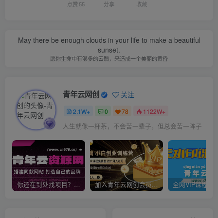
点赞
55
分享
收藏
May there be enough clouds in your life to make a beautiful
sunset.
愿你生命中有够多的云翳，来造成一个美丽的黄昏
青年云网创
关注
2.1W+
0
78
1122W+
人生就像一杯茶，不会苦一辈子，但总会苦一阵子
你还在到处找项目？还在当韭菜？我靠卖项目一个月收入5万+，曾经我也是个失败者。
加入青年云网创会员，全站资源免费学习。加入高级合伙人，推广日入1000+