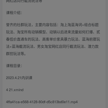
课程介绍：
誉齐的社群玩法，主要内容包括：淘上淘蓝海词+组合标题
玩法、淘宝所有动销模型、动销以后进来流量如何打爆、贰
春低价直通车的玩法、高客单价家具暴力玩法、蓝海前骤玩
法+蓝海截流玩法、男女淘宝网红店同行截流玩法、潜力款
群控玩法等。
课程目录：
2023.4.21内训课
4 21.xmind
4ffa41ca-e568-4128-80df-d5c813bd0e11.mp4