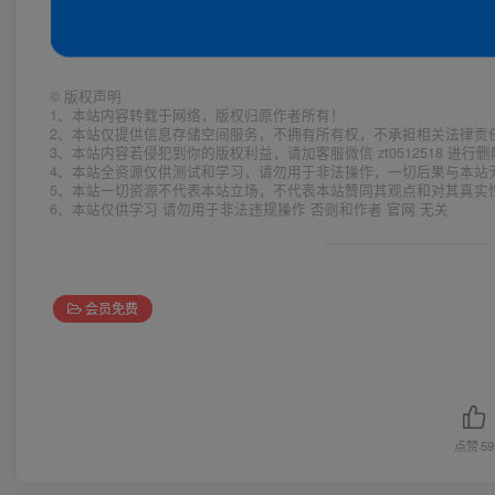
©
版权声明
1、本站内容转载于网络，版权归原作者所有！
2、本站仅提供信息存储空间服务，不拥有所有权，不承担相关法律责
3、本站内容若侵犯到你的版权利益，请加客服微信 zt0512518 进行
4、本站全资源仅供测试和学习，请勿用于非法操作，一切后果与本站
5、本站一切资源不代表本站立场，不代表本站赞同其观点和对其真实
6、本站仅供学习 请勿用于非法违规操作 否则和作者 官网 无关
会员免费
点赞
59