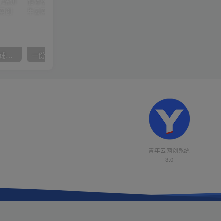
【阿里国际站】打造Top店铺&获得优质询盘客户，​95%的国际站讲师不会说的运营技巧
一份资料多种变现方式，小白也能轻松上手，日入800不是问题
青年云网创系统
3.0