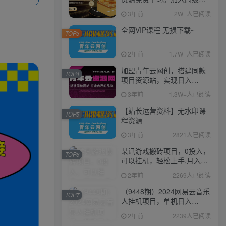
伙人，推广日入1000+
3年前
2W+人已阅读
全网VIP课程 无损下载~
TOP3
2年前
1.7W+人已阅读
加盟青年云网创，搭建同款
TOP4
项目资源站，实现日入
2000+
3年前
1.3W+人已阅读
【站长运营资料】无水印课
TOP5
程资源
3年前
2821人已阅读
某讯游戏搬砖项目，0投入，
TOP6
可以挂机，轻松上手,月入
3000+上不封顶
2年前
2269人已阅读
（9448期）2024网易云音乐
TOP7
人挂机项目，单机日入
150+，无脑月入5000+
2年前
2239人已阅读