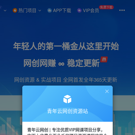
W
免费下载
热门项目
APP下载
VIP会员
年轻人的第一桶金从这里开始
网创网赚 ∞ 稳定更新
网创资源 & 实战项目 全网首发全年365天更新
青年云网创资源站
项目
引流
抖音
短视频
剪辑
视频号
青年云网创 | 专注优质VIP网课项目分享，