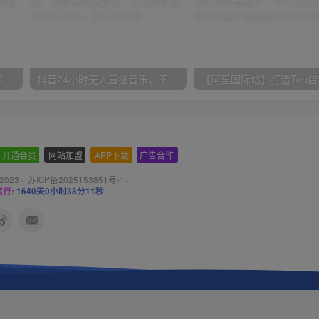
小红书最新拉新野路子，一部手机即可操作，一单15块，做得好日入2000+
抖音24小时无人直播音乐，不违规，不封号纯撸音浪，小白实操当天日入1000+
开通会员
-
网站加盟
-
APP下载
-
广告合作
 2023 ·
苏ICP备2025153851号-1
·
行:
1640天0小时38分12秒