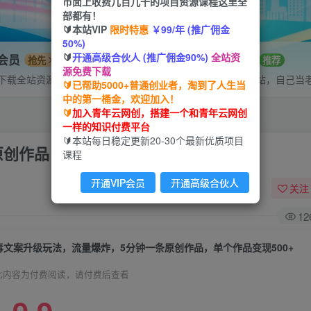
市面上收费几百几千的项目资源课程这里全
部都有！
🔰本站VIP
限时特惠
￥99/年 (推广佣金
50%)
🔰
开通高级合伙人 (推广佣金90%)
全站资
P会员
招募站长
抢先
推荐
源免费下载
下载全站资源
搭建同款网站，自己当
🔰已帮助5000+普通创业者，淘到了人生当
中的第一桶金，欢迎加入！
🔰
加入青年云网创，搭建一个和青年云网创
一样的知识付费平台
🔰本站每日稳定更新20-30个最新优质项目
创作品，单个作品变现500+
课程
开通VIP会员
开通高级合伙人
关注
12
毒文案升级玩法，流量爆炸，5分钟一条原创作品，单个作品变现500+
此内容为付费阅读，请付费后查看