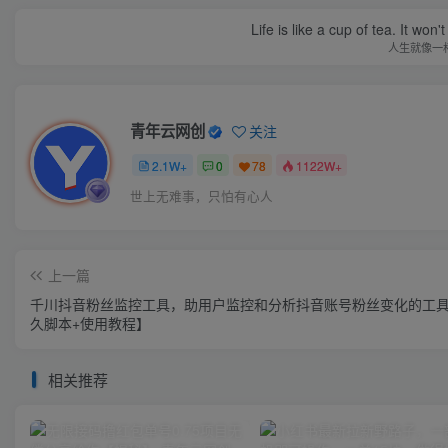
Life is like a cup of tea. It won'
人生就像一
青年云网创
关注
2.1W+
0
78
1122W+
世上无难事，只怕有心人
上一篇
千川抖音粉丝监控工具，助用户监控和分析抖音账号粉丝变化的工
久脚本+使用教程】
相关推荐