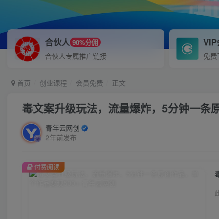
合伙人
VI
90%分佣
合伙人专属推广链接
免费
首页
创业课程
会员免费
正文
毒文案升级玩法，流量爆炸，5分钟一条原
青年云网创
2年前发布
付费阅读