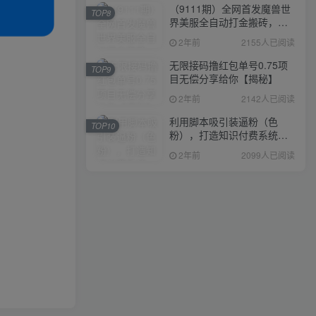
（9111期）全网首发魔兽世
TOP8
界美服全自动打金搬砖，日
入1000+，简单好操作，保
2年前
2155人已阅读
姆级教学
无限接码撸红包单号0.75项
TOP9
目无偿分享给你【揭秘】
2年前
2142人已阅读
利用脚本吸引装逼粉（色
TOP10
粉），打造知识付费系统，
附388元美女写真项目
2年前
2099人已阅读