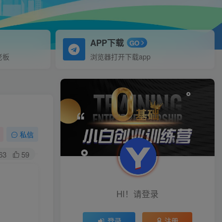
APP下载
GO
老板
浏览器打开下载app
私信
63
59
HI！请登录
登录
注册