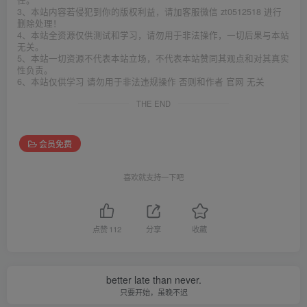
任。
3、本站内容若侵犯到你的版权利益，请加客服微信 zt0512518 进行
删除处理！
4、本站全资源仅供测试和学习，请勿用于非法操作，一切后果与本站
无关。
5、本站一切资源不代表本站立场，不代表本站赞同其观点和对其真实
性负责。
6、本站仅供学习 请勿用于非法违规操作 否则和作者 官网 无关
THE END
会员免费
喜欢就支持一下吧
点赞
112
分享
收藏
better late than never.
只要开始，虽晚不迟