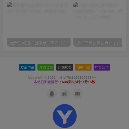
无限接码撸红包单号0.75项目无偿分享给你【揭秘】
小红
友链申请
-
开通会员
-
网站加盟
-
APP下载
-
广告合作
Copyright © 2023 ·
苏ICP备2025153851号-1
·
本站已安全运行:
1638天6小时27分16秒