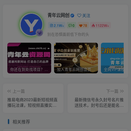
青年云网创
关注
2.1W+
0
78
1122W+
别在恐惧面前低下你的头
你还在到处找项目？还在当韭菜？我靠卖项目一个月收入5万+，曾经我也是个失败者。
加入青年云网创会员，全站资源免费学习。加入高级合伙人，推广日入1000+
上一篇
下一篇
推易电商2023最新短视频直
最新微信号永久封号名片推
播玩法课，短视频直播实
送技术，封号后还是能名片
战，新手小白入门必看！
推送消息
相关推荐