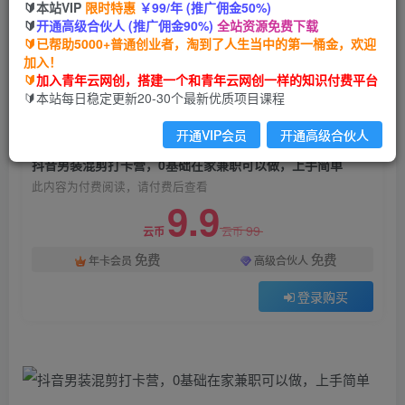
🔰本站VIP
限时特惠
￥99/年 (推广佣金50%)
抖音男装混剪打卡营，0基础在家兼职可以做，上
🔰
开通高级合伙人 (推广佣金90%)
全站资源免费下载
手简单
🔰已帮助5000+普通创业者，淘到了人生当中的第一桶金，欢迎
加入！
青年云网创
关注
私信
🔰
加入青年云网创，搭建一个和青年云网创一样的知识付费平台
2年前发布
🔰本站每日稳定更新20-30个最新优质项目课程
1984
112
开通VIP会员
开通高级合伙人
付费阅读
抖音男装混剪打卡营，0基础在家兼职可以做，上手简单
此内容为付费阅读，请付费后查看
9.9
99
云币
云币
免费
免费
年卡会员
高级合伙人
登录购买