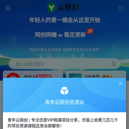
年轻人的第一桶金从这里开始
网创网赚 ∞ 稳定更新
网创资源 & 实战项目 全网首发全年365天更新
输入关键词搜索
合伙人
VIP会员
90%分佣
抢先
合伙人专属推广链接
免费下载全站资源
招募站长
APP下载
推荐
GO
青年云网创资源站
搭建同款网站，自己当老板
浏览器打开下载app
首页
创业课程
会员免费
正文
青年云网创 | 专注优质VIP网课项目分享，市面上收费几百几千
的项目资源课程这里全部都有！