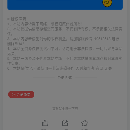
©
版权声明
1、本站内容转载于网络，版权归原作者所有！
2、本站仅提供信息存储空间服务，不拥有所有权，不承担相关法律责
任。
3、本站内容若侵犯到你的版权利益，请加客服微信 zt0512518 进行
删除处理！
4、本站全资源仅供测试和学习，请勿用于非法操作，一切后果与本站
无关。
5、本站一切资源不代表本站立场，不代表本站赞同其观点和对其真实
性负责。
6、本站仅供学习 请勿用于非法违规操作 否则和作者 官网 无关
THE END
会员免费
喜欢就支持一下吧