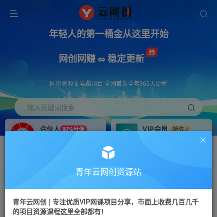
年轻人的第一桶金从这里开始
网创网赚 ∞ 稳定更新
网创资源 & 实战项目 全网首发全年365天更新
输入关键词搜索
合伙人
VIP会员
90%分佣
抢先
合伙人专属推广链接
免费下载全站资源
招募站长
APP下载
推荐
GO
青年云网创资源站
搭建同款网站，自己当老板
浏览器打开下载app
首页
创业课程
会员免费
正文
青年云网创 | 专注优质VIP网课项目分享，市面上收费几百几千
的项目资源课程这里全部都有！