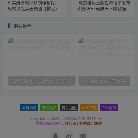
AI美册爆款视频制作教程，
悬赏猫运营版任务接单发布
轻松领先美册赛道【教程+素
系统APP+霸屏天下赚钱猫任
材】
务悬赏404任务平台【源码
+搭建视频】
相关推荐
无限接码撸红包单号0.75项目无偿分享给你【揭秘】
小红
友链申请
-
开通会员
-
网站加盟
-
APP下载
-
广告合作
Copyright © 2023 ·
苏ICP备2025153851号-1
·
本站已安全运行:
1640天3小时52分39秒