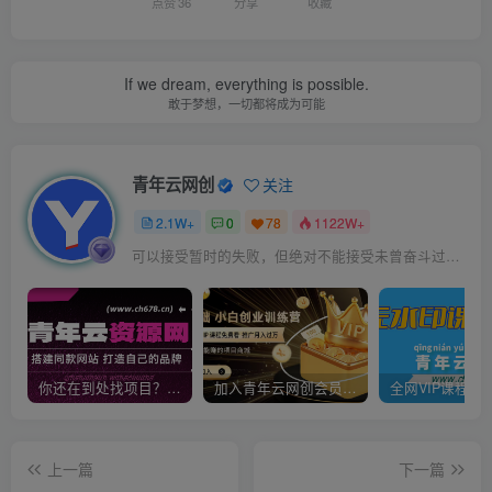
点赞
36
分享
收藏
If we dream, everything is possible.
敢于梦想，一切都将成为可能
青年云网创
关注
2.1W+
0
78
1122W+
可以接受暂时的失败，但绝对不能接受未曾奋斗过的自己
你还在到处找项目？还在当韭菜？我靠卖项目一个月收入5万+，曾经我也是个失败者。
加入青年云网创会员，全站资源免费学习。加入高级合伙人，推广日入1000+
上一篇
下一篇