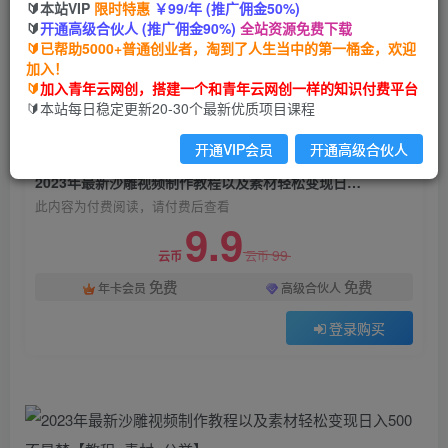
🔰本站VIP
限时特惠
￥99/年 (推广佣金50%)
2023年最新沙雕视频制作教程以及素材轻松变现
🔰
开通高级合伙人 (推广佣金90%)
全站资源免费下载
日入500不是梦【教程+素材+公举】
🔰已帮助5000+普通创业者，淘到了人生当中的第一桶金，欢迎
加入！
青年云网创
关注
私信
🔰
加入青年云网创，搭建一个和青年云网创一样的知识付费平台
2年前发布
🔰本站每日稳定更新20-30个最新优质项目课程
1100
36
开通VIP会员
开通高级合伙人
付费阅读
已售 1
2023年最新沙雕视频制作教程以及素材轻松变现日入500不是梦【教程+素材+公举】
此内容为付费阅读，请付费后查看
9.9
99
云币
云币
免费
免费
年卡会员
高级合伙人
登录购买