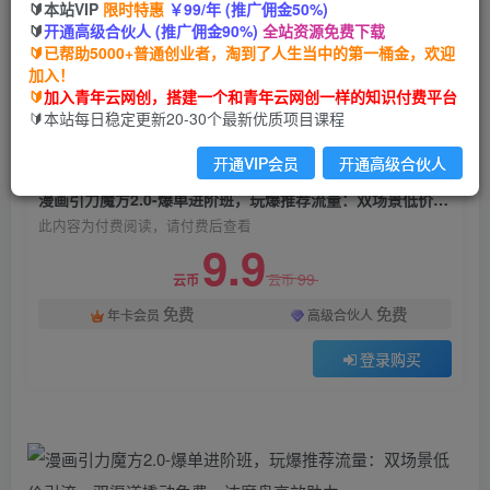
🔰本站VIP
限时特惠
￥99/年 (推广佣金50%)
漫画引力魔方2.0-爆单进阶班，玩爆推荐流量：双
🔰
开通高级合伙人 (推广佣金90%)
全站资源免费下载
场景低价引流，双渠道撬动免费，达摩盘高效助力
🔰已帮助5000+普通创业者，淘到了人生当中的第一桶金，欢迎
加入！
青年云网创
关注
私信
🔰
加入青年云网创，搭建一个和青年云网创一样的知识付费平台
2年前发布
🔰本站每日稳定更新20-30个最新优质项目课程
1568
131
开通VIP会员
开通高级合伙人
付费阅读
漫画引力魔方2.0-爆单进阶班，玩爆推荐流量：双场景低价引流，双渠道撬动免费，达摩盘高效助力
此内容为付费阅读，请付费后查看
9.9
99
云币
云币
免费
免费
年卡会员
高级合伙人
登录购买