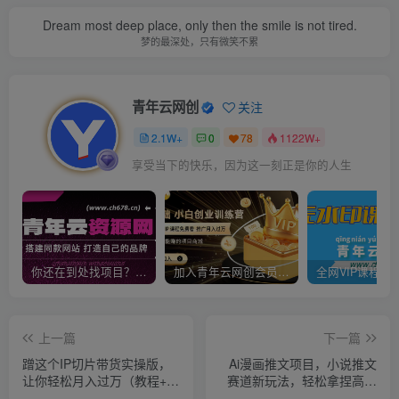
Dream most deep place, only then the smile is not tired.
梦的最深处，只有微笑不累
青年云网创
关注
2.1W+
0
78
1122W+
享受当下的快乐，因为这一刻正是你的人生
你还在到处找项目？还在当韭菜？我靠卖项目一个月收入5万+，曾经我也是个失败者。
加入青年云网创会员，全站资源免费学习。加入高级合伙人，推广日入1000+
上一篇
下一篇
蹭这个IP切片带货实操版，
Ai漫画推文项目，小说推文
让你轻松月入过万（教程+素
赛道新玩法，轻松拿捏高收
材）
益（软件+教程）