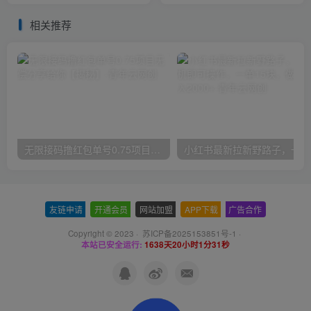
相关推荐
无限接码撸红包单号0.75项目无偿分享给你【揭秘】
小红
友链申请
-
开通会员
-
网站加盟
-
APP下载
-
广告合作
Copyright © 2023 ·
苏ICP备2025153851号-1
·
本站已安全运行:
1638天20小时1分31秒