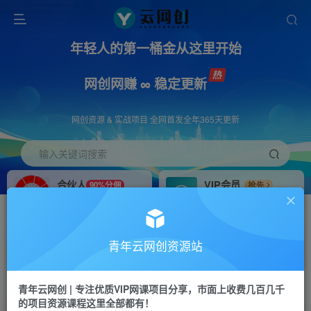
年轻人的第一桶金从这里开始
网创网赚 ∞ 稳定更新
网创资源 & 实战项目 全网首发全年365天更新
输入关键词搜索
合伙人
VIP会员
90%分佣
抢先
合伙人专属推广链接
免费下载全站资源
招募站长
APP下载
推荐
GO
青年云网创资源站
搭建同款网站，自己当老板
浏览器打开下载app
首页
创业课程
会员免费
正文
青年云网创 | 专注优质VIP网课项目分享，市面上收费几百几千
的项目资源课程这里全部都有！