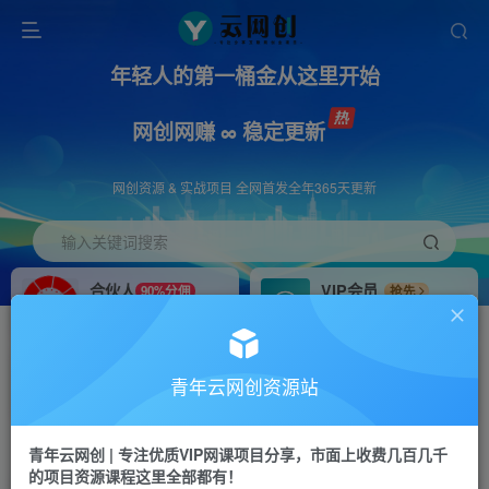
年轻人的第一桶金从这里开始
网创网赚 ∞ 稳定更新
网创资源 & 实战项目 全网首发全年365天更新
输入关键词搜索
合伙人
VIP会员
90%分佣
抢先
合伙人专属推广链接
免费下载全站资源
招募站长
APP下载
推荐
GO
青年云网创资源站
搭建同款网站，自己当老板
浏览器打开下载app
首页
创业课程
会员免费
正文
青年云网创 | 专注优质VIP网课项目分享，市面上收费几百几千
的项目资源课程这里全部都有！