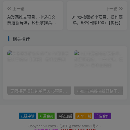
上一篇
下一篇
Ai漫画推文项目，小说推文
3个零撸赚钱小项目，操作简
赛道新玩法，轻松拿捏高收
单，轻松日赚100+【揭秘】
益（软件+教程）
相关推荐
无限接码撸红包单号0.75项目无偿分享给你【揭秘】
小红
友链申请
-
开通会员
-
网站加盟
-
APP下载
-
广告合作
Copyright © 2023 ·
苏ICP备2025153851号-1
·