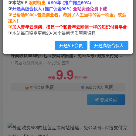
🔰本站VIP
限时特惠
￥99/年 (推广佣金50%)
外面收费588的红包互换网站搭建，免公众号+对
🔰
开通高级合伙人 (推广佣金90%)
全站资源免费下载
接支付完美营运【源码+教程】
🔰已帮助5000+普通创业者，淘到了人生当中的第一桶金，欢迎
加入！
青年云网创
关注
私信
🔰
加入青年云网创，搭建一个和青年云网创一样的知识付费平台
2年前发布
🔰本站每日稳定更新20-30个最新优质项目课程
1833
33
开通VIP会员
开通高级合伙人
付费阅读
外面收费588的红包互换网站搭建，免公众号+对接支付完美营运【源码+教程】
此内容为付费阅读，请付费后查看
9.9
99
云币
云币
免费
免费
年卡会员
高级合伙人
登录购买