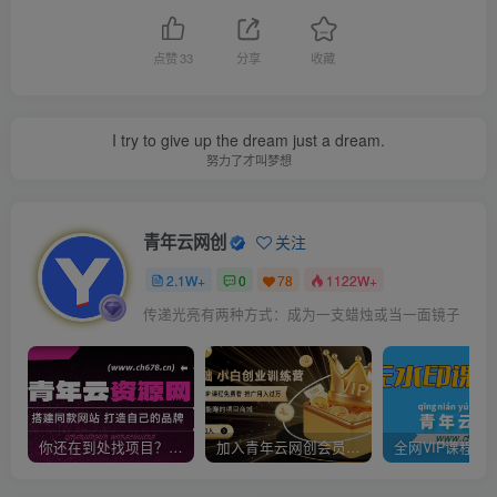
点赞
33
分享
收藏
I try to give up the dream just a dream.
努力了才叫梦想
青年云网创
关注
2.1W+
0
78
1122W+
传递光亮有两种方式：成为一支蜡烛或当一面镜子
你还在到处找项目？还在当韭菜？我靠卖项目一个月收入5万+，曾经我也是个失败者。
加入青年云网创会员，全站资源免费学习。加入高级合伙人，推广日入1000+